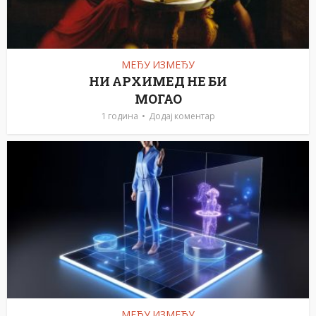
МЕЂУ ИЗМЕЂУ
НИ АРХИМЕД НЕ БИ
МОГАО
1 година
Додај коментар
МЕЂУ ИЗМЕЂУ