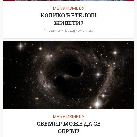
МЕЂУ ИЗМЕЂУ
КОЛИКО ЋЕТЕ ЈОШ
ЖИВЕТИ?
1 година
Додај коментар
МЕЂУ ИЗМЕЂУ
СВЕМИР МОЖЕ ДА СЕ
ОБРЋЕ!