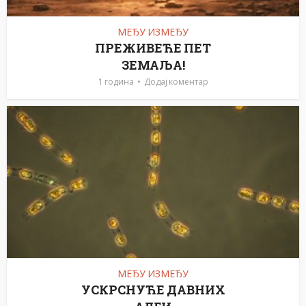
МЕЂУ ИЗМЕЂУ
ПРЕЖИВЕЋЕ ПЕТ
ЗЕМАЉА!
1 година
Додај коментар
МЕЂУ ИЗМЕЂУ
УСКРСНУЋЕ ДАВНИХ