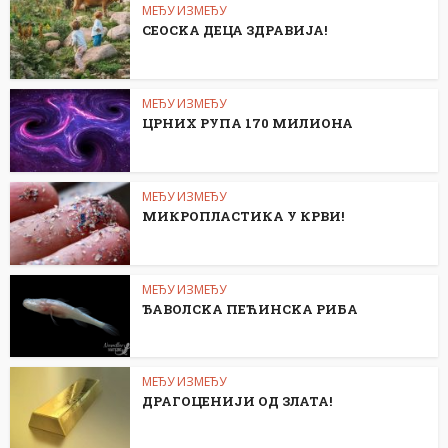
МЕЂУ ИЗМЕЂУ
СЕОСKА ДЕЦА ЗДРАВИЈА!
МЕЂУ ИЗМЕЂУ
ЦРНИХ РУПА 170 МИЛИОНА
МЕЂУ ИЗМЕЂУ
МИКРОПЛАСТИКА У КРВИ!
МЕЂУ ИЗМЕЂУ
ЂАВОЛСKА ПЕЋИНСKА РИБА
МЕЂУ ИЗМЕЂУ
ДРАГОЦЕНИЈИ ОД ЗЛАТА!