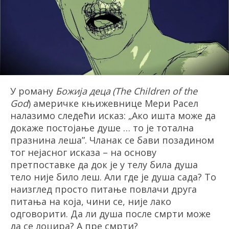
У роману
Божија деца
(
The Children of the
God
) америчке књижевнице Мери Расел
налазимо следећи исказ: „Ако ишта може да
докаже постојање душе … то је тотална
празнина леша”. Чланак се бави позадином
тог нејасног исказа – на основу
претпоставке да док је у телу била душа
тело није било леш. Али где је душа сада? То
наизглед просто питање повлачи друга
питања на која, чини се, није лако
одговорити. Да ли душа после смрти може
да се лоцира? А пре смрти?