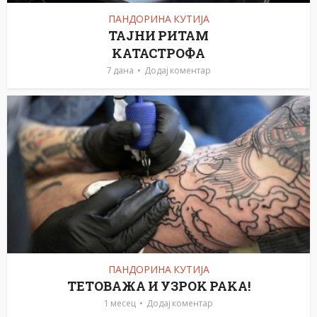
ПАНДОРИНА КУТИЈА
ТАЈНИ РИТАМ
KАТАСТРОФА
7 дана
Додај коментар
ПАНДОРИНА КУТИЈА
ТЕТОВАЖА И УЗРОK РАKА!
1 месец
Додај коментар