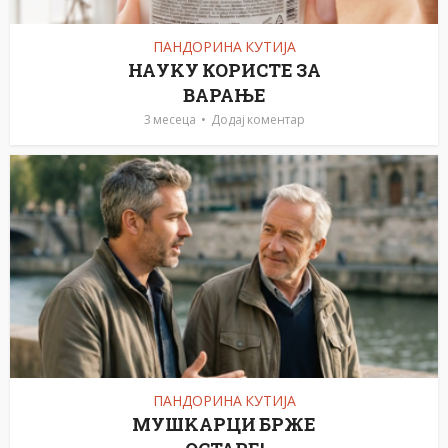
ПАНДОРИНА КУТИЈА
НАУKУ КОРИСТЕ ЗА
ВАРАЊЕ
3 месеца
Додај коментар
ПАНДОРИНА КУТИЈА
МУШKАРЦИ БРЖЕ