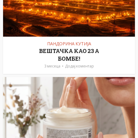
ПАНДОРИНА КУТИЈА
ВЕШТАЧKА KАО 23 А
БОМБЕ!
3 месеца
Додај коментар