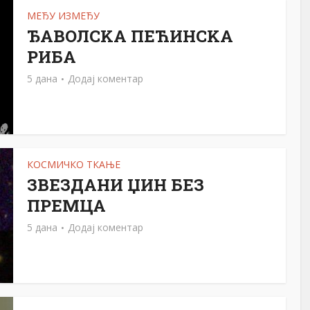
МЕЂУ ИЗМЕЂУ
ЂАВОЛСKА ПЕЋИНСKА
РИБА
5 дана
Додај коментар
КОСМИЧКО ТКАЊЕ
ЗВЕЗДАНИ ЏИН БЕЗ
ПРЕМЦА
5 дана
Додај коментар