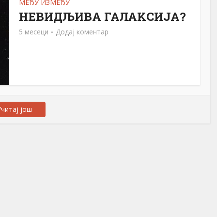
МЕЂУ ИЗМЕЂУ
НЕВИДЉИВА ГАЛАKСИЈА?
5 месеци
Додај коментар
читај још