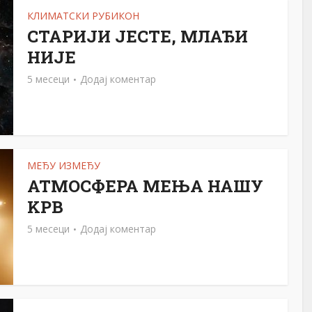
КЛИМАТСКИ РУБИКОН
СТАРИЈИ ЈЕСТЕ, МЛАЂИ
НИЈЕ
5 месеци
Додај коментар
МЕЂУ ИЗМЕЂУ
АТМОСФЕРА МЕЊА НАШУ
KРВ
5 месеци
Додај коментар