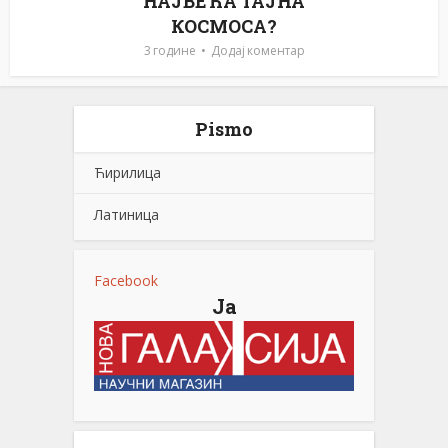
НАЈВЕЋА ТАЈНА
КОСМОСА?
3 године
Додај коментар
Pismo
Ћирилица
Латиница
Facebook
Ја