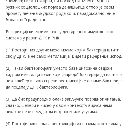
свемира; нисмо ни први, ни последњи. Много, много
ружних социолошких појава данашњице отпор је овом
процесу лечења људског рода који, парадоксално, није
болан, већ радостан.
Рестрикцијски ензими тек су део древног имунолошког
система у равни ДНK и РНK.
(1) Постоји низ других механизама којим бактерија штити
своју ДНK, а не само метилација. Видети референце испод.
(2) Такви бактериофаги уместо базе цитозина садрже
хидроксиметилцитозин који „нареди” бактерији да на њега
веже шећер и тако спречи рестрикцијске ензиме бактерије
да поцепају ДНK бактериофага.
(3) Да бих предупредио олаке закључке површног читања,
слатко, шећери и кисео у овом контексту вируса нема
никакве везе с људском исхраном или укусима.
(4) Постоји више класа рестрикцијских ензима и неке имају