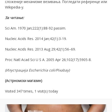
сложеније механизме везивања. Погледати референце или
Wikipedia-у.
За
читање
:
Sci Am. 1970 Jan;222(1):88-92 passim.
Nucleic Acids Res. 2014 Jan;42(1):3-19.
Nucleic Acids Res. 2013 Aug 29;42(1):56–69.
Proc Natl Acad Sci U S A. 2005 Apr 26;102(17):5905-8.
(
Илустрација
Escherichia coli/Pixabay)
(Астрномски магазин)
Visited 347 times, 1 visit(s) today