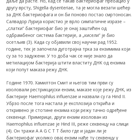
даље да расте. Но, кад се такав бактериофаг пребацио у
другу врсту, Shigella dysenteriae, та је могла везати шећер
за ДНK бактериофага и он би поново постао смртоносан.
Салвадор Лурија користио је врло симпатичне изразе –
„слатки” бактериофаг био je онај заштићен од
одбрамбеног система бактерије, а „кисели” је био
осетљив (3). Kада су објавили свој научни рад 1952.
године, тек је започела дуготрајна трка за ензимима који
су за то задужени. У то доба чак се није знало да
метилацијом бактерија штити властиту ДНK од ензима
који попут маказа режу ДНK.
Године 1970. Хамилтон Смит и његов тим први су
изоловали рестрикцијски ензим, маказе које режу ДНK, из
бактерије Haemophilus influenzae
и назвали су га Hind II.
Убрзо после тога настала је експлозија открића и
откривено је стотине ензима који режу тачно одређене
секвенце. Примерице, други ензим изолован из
Haemophilus influenzae je Hind III, реже секвенцу на слици
(4). Он тражи A A G C T T било где и јадан ли је
бактериофаг уколико овај ензим нађе ту секвенцу у