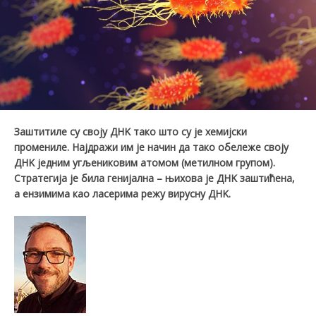
Заштитиле су своју ДНK тако што су је хемијски
промен
иле
. Најдражи им је начин
да
тако обележе своју
ДНK једним угљ
ен
иковим атомом (метилном
груп
ом).
Стратегија је била генијална – њихова је ДНK заштићена,
а ензимима као ласерима режу вирусну ДНK.