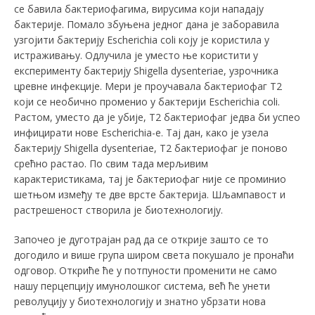
се бавила бактериофагима, вирусима који нападају
бактерије. Помало збуњена једног дана је заборавила
узгојити бактерију Escherichia coli коју је користила у
истраживању. Одлучила је уместо ње користити у
експерименту бактерију Shigella dysenteriae, узрочника
цревне инфекције. Мери је проучавала бактериофаг Т2
који се необично променио у бактерији Escherichia coli.
Растом, уместо да је убије, Т2 бактериофаг једва би успео
инфицирати нове Escherichia-е. Тај дан, како је узела
бактерију Shigella dysenteriae, Т2 бактериофаг је поново
срећно растао. По свим тада мерљивим
карактеристикама, тај је бактериофаг није се проминио
шетњом између те две врсте бактерија. Шљампавост и
растрешеност створила је биотехнологију.
Започео је дуготрајан рад да се открије зашто се то
догодило и више група широм света покушало је пронаћи
одговор. Откриће ће у потпуности променити не само
нашу перцепцију имунолошког система, већ ће унети
револуцију у биотехнологију и знатно убрзати нова