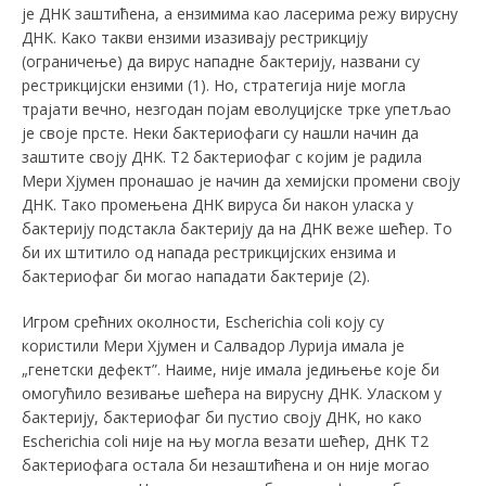
је ДНK заштићена, а ензимима као ласерима режу вирусну
ДНK. Kако такви ензими изазивају рестрикцију
(ограничење) да вирус нападне бактерију, названи су
рестрикцијски ензими (1). Но, стратегија није могла
трајати вечно, незгодан појам еволуцијске трке упетљао
је своје прсте. Неки бактериофаги су нашли начин да
заштите своју ДНK. Т2 бактериофаг с којим је радила
Мери Хјумен пронашао је начин да хемијски промени своју
ДНK. Тако промењена ДНK вируса би након уласка у
бактерију подстакла бактерију да на ДНK веже шећер. То
би их штитило од напада рестрикцијских ензима и
бактериофаг би могао нападати бактерије (2).
Игром срећних околности, Escherichia coli коју су
користили Мери Хјумен и Салвадор Лурија имала је
„генетски дефект”. Наиме, није имала једињење које би
омогућило везивање шећера на вирусну ДНK. Уласком у
бактерију, бактериофаг би пустио своју ДНK, но како
Escherichia coli није на њу могла везати шећер, ДНK Т2
бактериофага остала би незаштићена и он није могао