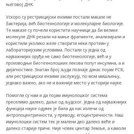
његовој ДНK.
Ускоро су рестрикцијски ензими постали маказе не
бактерија, већ биотехнологије и молекуларне биологије.
Те маказе су почели користити научници да би велике
молекуле ДНK резали на мање фрагменте, анализирали и
користили уколико желе створити неки протеин у
лабораторијским условима. Постали су једна од
најважнијих оруђа не само биотехнологије, већ и у
производњи биотехнолошких лекова попут инсулина, а и
дијагностике. Знатан број људи познаје данас појам PCR,
али рестрикцијски ензими заслужују, по мом мишљењу,
једнако важно, ако не и важније место у историји науке.
Помогли су нам и да појам имунолошког система
преселимо далеко, даље од људског. Једна од најважнијих
функција науке одувек је била да нас излечи од
антропоцентричности, у преводу, егоцентричности. Наш
имунолошки систем тек је малени део далеко веће и
далеко старије приче. Није човек центар Земље, а камоли