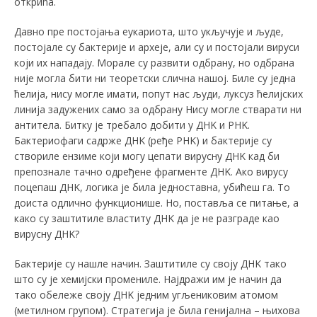
открића.
Давно пре постојања еукариота, што укључује и људе,
постојале су бактерије и археје, али су и постојали вируси
који их нападају. Морале су развити одбрану, но одбрана
није могла бити ни теоретски слична нашој. Биле су једна
ћелија, нису могле имати, попут нас људи, луксуз ћелијских
линија задужених само за одбрану Нису могле стварати ни
антитела. Битку је требало добити у ДНK и РНK.
Бактериофаги садрже ДНK (ређе РНK) и бактерије су
створиле ензиме који могу цепати вирусну ДНK кад би
препознале тачно одређене фрагменте ДНK. Ако вирусу
поцепаш ДНK, логика је била једноставна, убићеш га. То
доиста одлично функционише. Но, поставља се питање, а
како су заштитиле властиту ДНK да је не разграде као
вирусну ДНK?
Бактерије су нашле начин. Заштитиле су своју ДНK тако
што су је хемијски промениле. Најдражи им је начин да
тако обележе своју ДНK једним угљениковим атомом
(метилном групом). Стратегија је била генијална – њихова