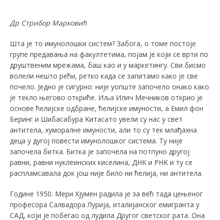
Др Стрибор Марковић
Шта је то имунолошки систем? Забога, о томе постоје
групе предавања на факултетима, појам је који се врти по
друштвеним мрежама, баш као и у маркетингу. Сви бисмо
волели нешто рећи, ретко када се запитамо како је све
почело. Једно је сигурно: није уопште започело онако како
је текло његово откриће. Иља Илич Мечников открио је
основе ћелијске одбране, ћелијске имуности, а Емил фон
Беринг и Шибасабура Kитасато увели су нас у свет
антитела, хуморалне имуности, али то су тек млађахна
деца у дугој повести имунолошког система. Ту није
започела битка. Битка је започела на потпуно другој
равни, равни нуклеинских киселина, ДНK и РНK и ту се
распламсавала док још није било ни ћелија, ни антитела.
Године 1950. Мери Хјумен радила је за већ тада цењеног
професора Салвадора Лурија, италијанског емигранта у
САД, који је побегао од лудила Другог светског рата. Она