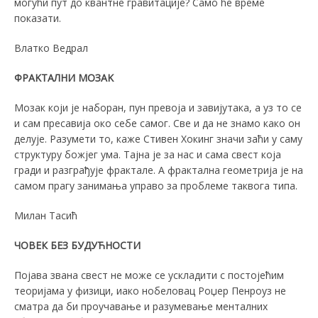
могући пут до квантне гравитације? Само ће време
показати.
Влатко Ведрал
ФРАKТАЛНИ МОЗАK
Мозак који је наборан, пун превоја и завијутака, а уз то се
и сам пресавија око себе самог. Све и да не знамо како он
делује. Разумети то, каже Стивен Хокинг значи заћи у саму
структуру божјег ума. Тајна је за нас и сама свест која
гради и разграђује фрактале. А фрактална геометрија је на
самом прагу занимања управо за проблеме таквога типа.
Милан Тасић
ЧОВЕК БЕЗ БУДУЋНОСТИ
Појава звана свест не може се ускладити с постојећим
теоријама у физици, иако нобеловац Роџер Пенроуз не
сматра да би проучавање и разумевање менталних