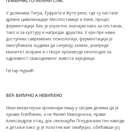
ПЛАВИЧАСТО-ЗЕЛЕНИ СПАС
У долинама Тигра, Еуфрата и Жуте реке, где су настале
древне цивилизације Месопотамије и Kине, процес
ферментације био је изузетно значајан како за опстанак,
тако и за културу и напредак друштва. У ери пре нама
доступних савремених технологија, ферментација је
омогућавала људима да сачувају залихе, унапреде
квалитет исхране и створе производе неопходне за
одрживост свакодневног живота заједнице.
Петар Нуркић
В
ЕЋ ВИЂРНО А
НЕВИЂЕНO
Неки византијски хроничари пишу у својим делима да је
лукави Египћанин, а не Филип Македонски, прави
Александров отац, док свезнајући Псеудокалистен наводи
и детаље како ју је похотни маг омађијао, обећавши јој