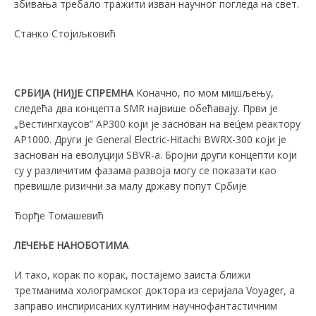
збивања требало тражити изван научног погледа на свет.
Станко Стојиљковић
СРБИЈА (НИ)ЈЕ СПРЕМНА
Kоначно, по мом мишљењу,
следећа два концепта SMR највише обећавају. Први је
„Вестингхаусов” AP300 који је заснован на вец́ем реактору
AP1000. Други је General Electric-Hitachi BWRX-300 који је
заснован на еволуцији SBVR-а. Бројни други концепти који
су у различитим фазама развоја могу се показати као
превишле ризични за малу државу попут Србије
Ђорђе Томашевић
ЛЕЧЕЊЕ НАНОБОТИМА
И тако, корак по корак, постајемо заиста ближи
третманима холограмског доктора из серијала Voyager, а
заправо инспирисаних култиним научнофантастичним