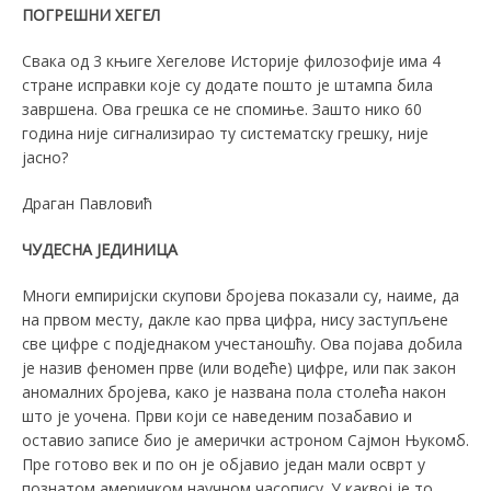
ПОГРЕШНИ ХЕГЕЛ
Свака од 3 књиге Хегелове Историје филозофије има 4
стране исправки које су додате пошто је штампа била
завршена. Ова грешка се не спомиње. Зашто нико 60
година није сигнализирао ту систематску грешку, није
јасно?
Драган Павловић
ЧУДЕСНА ЈЕДИНИЦА
Многи емпиријски скупови бројева показали су, наиме, да
на првом месту, дакле као прва цифра, нису заступљене
све цифре с подједнаком учестаношћу. Ова појава добила
је назив феномен прве (или водеће) цифре, или пак закон
аномалних бројева, како је названа пола столећа након
што је уочена. Први који се наведеним позабавио и
оставио записе био је амерички астроном Сајмон Њукомб.
Пре готово век и по он је објавио један мали осврт у
познатом америчком научном часопису. У каквој је то