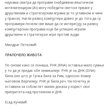
наукама сматра да програми снабдевени вештачком
интелигенцијом (AI) могу победити светске прваке у
друштвеним и стратегијским играма (и то углавном и чине
у пракси). Нагли развој компјутера довео је до тога да су
програмери почели све више да се интересују за развој
компјутерских програма који би успешно играли
друштвене и стратегијске игре против људи.
Миодраг Петковић
ПРАПОЧЕЛО ЖИВОТА
По ономе како се понаша, РНK (RNA) оставља мало сумње
у то да је предак обе хемикалије. РНK је за ДНK (DNA)
била оно што је Грчка била за Рим, односно Хомер
његовом Вергилију. РНK је била реч. На почетку је
оставила за собом пет малих доказа у корист свог
приоритета над протеином и ДНK.
Есад Kучевић