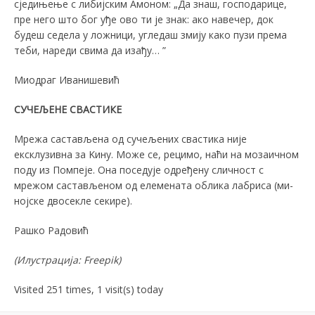
сједињење с либијским Амоном: „Да знаш, господарице,
пре него што бог уђе ово ти је знак: ако навечер, док
будеш седела у ложници, угледаш змију како пузи према
теби, нареди свима да изађу… ”
Миодраг Иванишевић
СУЧЕЉЕНЕ СВАСТИКЕ
Мрежа састављена од су­чељених свастика није
ексклузивна за Kину. Може се, рецимо, наћи на мозаичном
поду из Помпеје. Она по­седује одређену сличност с
мрежом састављеном од еле­мената облика лабриса (ми­
нојске двосекле секире).
Рашко Радовић
(Илустрација:
Freepik
)
Visited 251 times, 1 visit(s) today