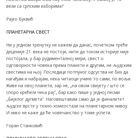
вези са српским изборима?
Рајко Буквић
ПЛАНЕТАРНА СВЕСТ
Ни у једном тренутку не кажем да данас, почетком треће
деценије 21. века не постоји, нити да током историје није
постојала, у бар рудименталној мери, свест о
одговорности човека према планети и другим, не-људским
свестима на њој. Последице потпуног одсуства не бих да
нагађам и набрајам, нека читаоци учине то сами, по вољи.
Живе на овој планети, зар не, „на овом свијету / што се
споро креће/и чека рај”, бар како пише у једној песми
„Бијелог дугмета”. Наговештавам само да је финалитет
људске врсте у техно-хомеостази на планетарном нивоу.
И нико не каже да ће човечанство у томе успети.
Горан Станковић