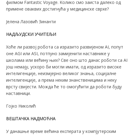
филмом Fantastic Voyage. Kолико смо заиста далеко од
примене оваквих достигнућа у медицинске сврхе?
Јелена Лазовић Зинанти
НАДЉУДСКИ УЧИТЕЉИ
Хоће ли развој робота сa изразито развијеном AI, попут
оне AGI или ASI, потпуно замијенити наставнике у
школама или већину њих? Све оно што данас роботи са AI
још немају, ускоро би могли имати, од изразито високе
интелигенције, неизмјерно великог знања, социјалне
интелигенције, а према неким знанственицима и неку
врсту свијести. Можда ће то омогућити да роботи буду
наставници.
Гојко Николић
ВЕШТАЧКА НАДМОЋНА
У данашње време већина експерата у компјутерским