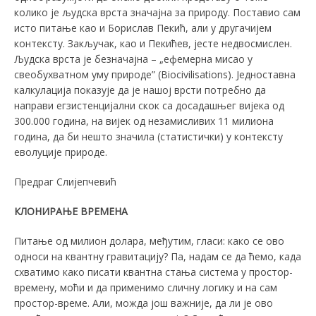
колико је људска врста значајна за природу. Поставио сам
исто питање као и Борислав Пекић, али у другачијем
контексту. Закључак, као и Пекићев, јесте недвосмислен.
Људска врста је безначајна – „ефемерна мисао у
свеобухватном уму природе” (Biocivilisations). Једноставна
калкулација показује да је нашој врсти потребно да
направи егзистенцијални скок са досадашњег вијека од
300.000 година, на вијек од незамисливих 11 милиона
година, да би нешто значила (статистички) у контексту
еволуције природе.
Предраг Слијепчевић
КЛОНИРАЊЕ ВРЕМЕНА
Питање од милион долара, међутим, гласи: како се ово
односи на квантну гравитацију? Па, надам се да ћемо, када
схватимо како писати квантна стања система у простор-
времену, моћи и да применимо сличну логику и на сам
простор-време. Али, можда још важније, да ли је ово