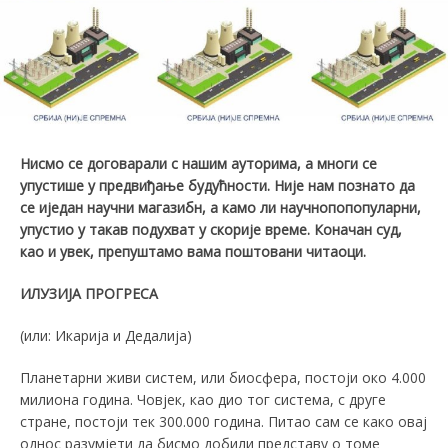
Нисмо се договарали с нашим ауторима, а многи се
упустише у предвиђање будућности. Није нам познато да
се иједан научни магазибн, а камо ли научнопопопуларни,
упустио у такав подухват у скорије време. Коначан суд,
као и увек, препуштамо вама поштовани читаоци.
ИЛУЗИЈА ПРОГРЕСА
(или: Икарија и Дедалија)
Планетарни живи систем, или биосфера, постоји око 4.000
милиона година. Човјек, као дио тог система, с друге
стране, постоји тек 300.000 година. Питао сам се како овај
однос разумјети да бисмо добили представу о томе