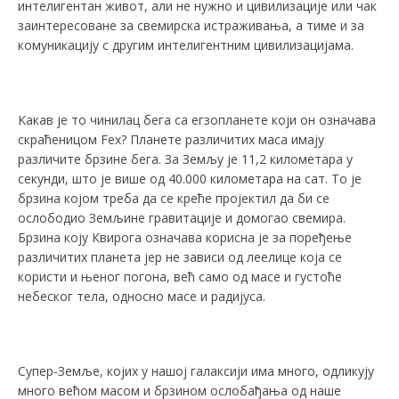
интелигентан живот, али не нужно и цивилизације или чак
заинтересоване за свемирска истраживања, а тиме и за
комуникацију с другим интелигентним цивилизацијама.
Kакав је то чинилац бега са егзопланете који он означава
скраћеницом Fex? Планете различитих маса имају
различите брзине бега. За Земљу је 11,2 километара у
секунди, што је више од 40.000 километара на сат. То је
брзина којом треба да се креће пројектил да би се
ослободио Земљине гравитације и домогао свемира.
Брзина коју Квирога означава корисна је за поређење
различитих планета јер не зависи од леелице која се
користи и њеног погона, већ само од масе и густоће
небеског тела, односно масе и радијуса.
Супер-Земље, којих у нашој галаксији има много, одликују
много већом масом и брзином ослобађања од наше