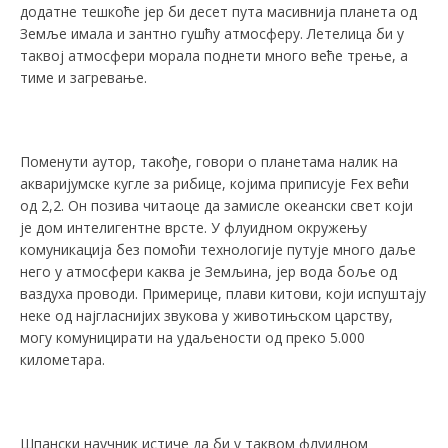
додатне тешкоће јер би десет пута масивнија планета од
Земље имала и зантно гушћу атмосферу. Летелица би у
таквој атмосфери морала поднети много веће трење, а
тиме и загревање.
Поменути аутор, такође, говори о планетама налик на
акваријумске кугле за рибице, којима приписује Fex већи
од 2,2. Он позива читаоце да замисле океански свет који
је дом интелигентне врсте. У флуидном окружењу
комуникација без помоћи технологије путује много даље
него у атмосфери каква је Земљина, јер вода боље од
ваздуха проводи. Примерице, плави китови, који испуштају
неке од најгласнијих звукова у животињском царству,
могу комуницирати на удаљености од преко 5.000
километара.
Шпански научник истиче да би у таквом флуидном