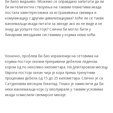
би било видљиво. Можемо се оправдано запитати да ли
би интелигентна створења на таквим планетима икада
постала заинтересована за истраживања свемира и
комуникацију с другим цивилизацијама? Хоће ли се такви
ванземаљци икада питати за звезде ако их не виде и не
знају да уопште постоје? Слична би могло бити у
бинарним звезданим системима у којима нема ноћи.
Kоначно, проблем би био израженији на сетовима на
којима постоје океани прекривени дебелом леденом
кором од по неколико километара. На Јупитеровом месецу
Европа постоји океан чија је кора према тренутним
проценама дебела од 15 до 25 километара. Слично је са
Сатурновим месецом Енкелад. Тешко је замислити да би
неки ванземаљци који су еволуирали у таквим условима
икада осмислили свемирске мисије.