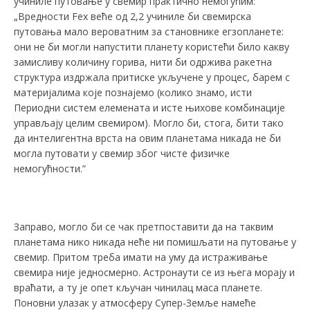
учиниле путовање у свемир практично немогућим:
„Вредности Fex веће од 2,2 учиниле би свемирска
путовања мало вероватним за становнике егзопланете:
они не би могли напустити планету користећи било какву
замисливу количину горива, нити би одржива ракетна
структура издржала притиске укључене у процес, барем с
материјалима које познајемо (колико знамо, исти
Периодни систем елемената и исте њихове комбинације
управљају целим свемиром). Могло би, стога, бити тако
да интелигентна врста на овим планетама никада не би
могла путовати у свемир због чисте физичке
немогућности.”
Заправо, могло би се чак претпоставити да на таквим
планетама нико никада неће ни помишљати на путовање у
свемир. Притом треба имати на уму да истраживање
свемира није једносмерно. Астронаути се из њега морају и
враћати, а ту је опет кључан чинилац маса планете.
Поновни улазак у атмосферу Супер-Земље намеће