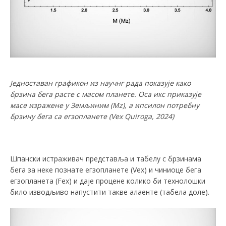
Ј
едностав
а
н графикон из
научнг
рада показује како
брзина бега расте с масом планете. Ос
а
икс приказује
масе изражене у Земљиним (Mz), а ипсилон потребну
брзину бега с
а
егзопланете (Vex
Quiroga
, 2024
)
Шпански истраживач представља и табелу с брзинама
бега за неке познате егзопланете (Vex) и чиниоце бега
егзопланета (Fex) и даје процене колико би технолошки
било изводљиво напустити такве алаенте (табела доле).