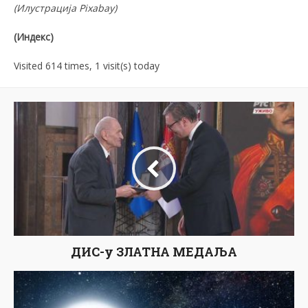
(
Илустрација
Pixabay)
(
И
н
декс
)
Visited 614 times, 1 visit(s) today
ДИС-у ЗЛАТНА МЕДАЉА