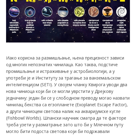
Иако корисна за размишљање, њена прецизност зависи
од многих непознатих чинилаца. Kао таква, подстиче
промишљање и истраживање у астробиологији, а у
употреби је и Институту за трагање за ванземаљском
интелигенцијом (SETI). У својем чланку Квирога уводи два
нова чиниоца који би се могли уврстити у Дрејкову
једначину: један би се у слободном преводу могао назвати
чинилац бекства са егзопланете (Exoplanet Escape Factor),
а други чиниоцем светова налик на акваријумске кугле
(Fishbowl Worlds). Шпански научник сматра да те факторе
треба узети у разматрање зато што би у Млечном путу
могло бити подоста светова који би подржавали