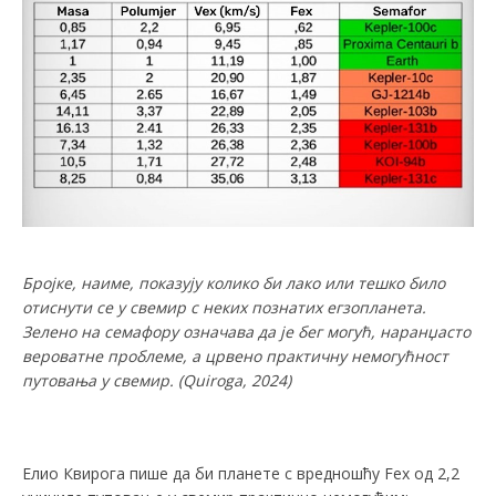
Бројке
, наиме,
показују колико би лако или тешко било
отиснути се у свемир с неких познатих егзопланета.
Зелено на семафору означава да је бег могућ, наранџасто
вероватне проблеме, а црвено практичну немогућност
путовања у свемир. (
Quiroga, 2024)
Елио Квирога пише да би планете с вредношћу Fex од 2,2