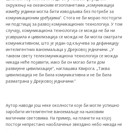
окружењу на океанским егзопланетама „комуникација
између јединки могла бити изводљива без потребе за
комуникационим уређајима”. Стога не би морао постојати
ни подстицај за развој комуникационих технологија. У том
случају, комуникациона технологија се можда не би ни
усавршила и цивилизација се можда не би могла сматрати
комуникативном, што је један од кључева за дефиницију
интелигентних ванземаљаца у Дрејковој једначини. „У
таквом свету телекомуникациона технологија се можда
никада неће појавити, иако би он могао бити дом
развијене цивилизације”, наглашава Квирога. „Таква
цивилизација не би била комуникативна и не би била
разматрана у Дрејковој једначини.”
Аутор наводи још неке околности које би могле успешно
заробити интелигентне ванземаљце на њиховим
матичним световима. На пример, на планети на којој
постоји непрестано наоблачење звездано небо никада не