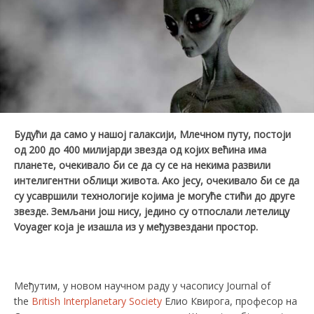
Будући да само у нашој галаксији, Млечном путу, постоји
од
200 до 400 милијарди звезда од којих већина има
планете, очекивало би се да су се на некима развили
интелигентни облици живота.
Ако јесу, очекивало би се да
су усавршили технологије којима је могуће стићи до друге
звезде.
Земљани
још нису,
једино су отпослали
летелицу
Voyager која је изашла из у међузвездани простор.
Међутим, у новом научном раду у часопису Journal of
the
British Interplanetary Society
Елио Квирога, професор на