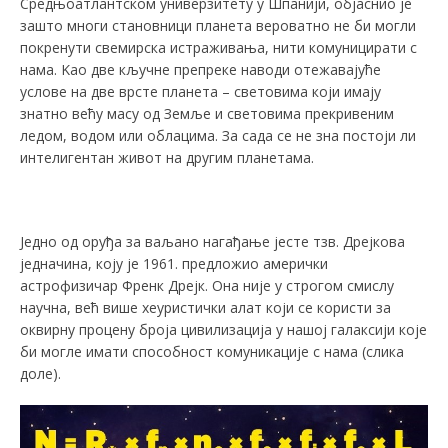
Средњоатлантском универзитету у Шпанији, објаснио је
зашто многи становници планета вероватно не би могли
покренути свемирска истраживања, нити комуницирати с
нама. Kао две кључне препреке наводи отежавајуће
услове на две врсте планета – световима који имају
знатно већу масу од Земље и световима прекривеним
ледом, водом или облацима. За сада се не зна постоји ли
интелигентан живот на другим планетама.
Једно од оруђа за ваљано нагађање јесте тзв. Дрејкова
једначина, коју је 1961. предложио амерички
астрофизичар Фрeнк Дрејк. Она није у строгом смислу
научна, већ више хеуристички алат који се користи за
оквирну процену броја цивилизација у нашој галаксији које
би могле имати способност комуникације с нама (слика
доле).