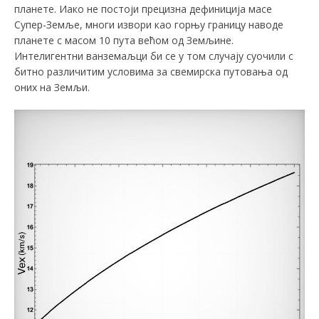
планете. Иако не постоји прецизна дефиниција масе
Супер-Земље, многи извори као горњу границу наводе
планете с масом 10 пута већом од Земљине.
Интелигентни ванземаљци би се у том случају суочили с
битно различитим условима за свемирска путовања од
оних на Земљи.