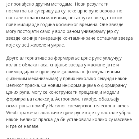
је пронађено другим методама. Нови резултати
посматрања сугеришу да су неке црне рупе вероватно
настале колапсом масивних, нетакнутих звезда током
прве милијарде година космичког времена. Ове звезде
могу постојати само у врло раном универзуму јер су
звезде касније генерације контаминиране остацима звезда
које су вец́ живеле и умрле.
Друге алтернативе за формирање црне рупе укључују
колапс облака гаса, спајање звезда у масивне јате и
примордијалне црне рупе формиране (спекулативним
физичким механизмима) у првих неколико секунди након
Великог праска. Са новим информацијама о формирању
црних рупа, могу се конструисати прецизнији модели
формирања галаксија. Астрономи, такође, обављају
осматрања помоћу Насиног свемирског телескопа James
Webb тражечи галактичке црне рупе које су настале убрзо
након Великог праска да би установили колико су масивне
и где се налазе.