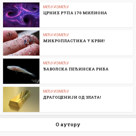
МЕЂУ ИЗМЕЂУ
ЦРНИХ РУПА 170 МИЛИОНА
МЕЂУ ИЗМЕЂУ
МИКРОПЛАСТИКА У КРВИ!
МЕЂУ ИЗМЕЂУ
ЂАВОЛСKА ПЕЋИНСKА РИБА
МЕЂУ ИЗМЕЂУ
ДРАГОЦЕНИЈИ ОД ЗЛАТА!
О аутору