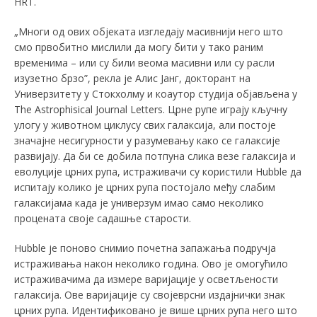
HRT.
„Многи од ових објеката изгледају масивнији него што
смо првобитно мислили да могу бити у тако раним
временима – или су били веома масивни или су расли
изузетно брзо”, рекла је Алис Јанг, докторант на
Универзитету у Стокхолму и коаутор студија објављена у
The Astrophisical Journal Letters. Црне рупе играју кључну
улогу у животном циклусу свих галаксија, али постоје
значајне несигурности у разумевању како се галаксије
развијају. Да би се добила потпуна слика везе галаксија и
еволуције црних рупа, истраживачи су користили Hubble да
испитају колико је црних рупа постојало међу слабим
галаксијама када је универзум имао само неколико
процената своје садашње старости.
Hubble је поново снимио почетна запажања подручја
истраживања након неколико година. Ово је омогућило
истраживачима да измере варијације у осветљености
галаксија. Ове варијације су својеврсни издајнички знак
црних рупа. Идентификовано је више црних рупа него што