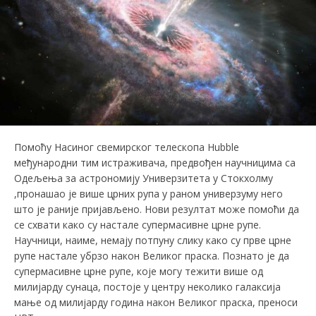
Помоћу Насиног свемирског телескопа Hubble
међународни тим истраживача, предвођен научницима са
Одељења за астрономију Универзитета у Стокхолму
,пронашао је више црних рупа у раном универзуму него
што је раније пријављено. Нови резултат може помоћи да
се схвати како су настале супермасивне црне рупе.
Научници, наиме, немају потпуну слику како су прве црне
рупе настале убрзо након Великог праска. Познато је да
супермасивне црне рупе, које могу тежити више од
милијарду сунаца, постоје у центру неколико галаксија
мање од милијарду година након Великог праска, преноси