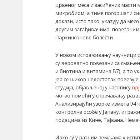
црвеног меса и засићених масти 
микробиом, а тиме погоршати си
докази, исто тако, указују да ме
другим загађивачима, повезаним 
Паркинсонове болести.
У новом истраживању научници с
су вероватно повезани са смање
и биотина и витамина B7), а то у
јер се њихов недостатак повезуј
студија, објављеној у часопису
npj
могао помоћи у спречавању разво
Анализирајући узорке измета 94 
контролне особе у Јапану, итражи
подацима из Kине, Тајвана, Немач
Иако су у разним земљама у испи