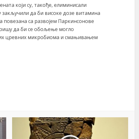
ната који су, такође, елиминисали
су закључили да би високе дозе витамина
а повезана са развојем Паркинсонове
риришу да би се обољење могло
их цревних микробиома и смањивањем