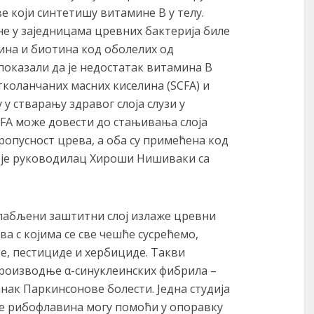
ве који синтетишу витамине B у телу.
не у заједницама цревних бактерија биле
на и биотина код оболелих од
показали да је недостатак витамина B
коланчаних масних киселина (SCFA) и
у стварању здравог слоја слузи у
FA може довести до стањивања слоја
ропусност црева, а оба су примећена код
о је руководилац Хироши Нишиваки са
слабљени заштитни слој излаже цревни
а с којима се све чешће сусрећемо,
е, пестициде и хербициде. Такви
роизводње α-синуклеинских фибрила –
анак Паркинсонове болести. Једна студија
озе рибофлавина могу помоћи у опоравку