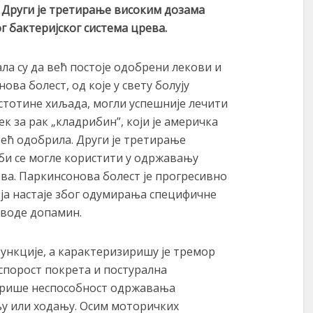
Други је третирање високим дозама
 бактеријског система црева.
а су да већ постоје одобрени лекови и
ва болест, од које у свету болују
стотине хиљада, могли успешније лечити
к за рак „кладрибин”, који је америчка
 већ одобрила. Други је третирање
би се могле користити у одржавању
ева. Паркинсонова болест је прогресивно
а настаје због одумирања специфичне
зводе допамин.
ункције, а карактеризиришу је тремор
спорост покрета и постурална
терише неспособност одржавања
њу или ходању. Осим моторичких