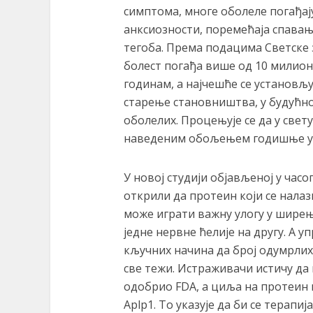
симптома, многе оболеле погађај
анксиозности, поремећаја спавањ
тегоба. Према подацима Светске 
болест погађа више од 10 милион
годинам, а најчешће се установљуј
старење становништва, у будућнос
оболелих. Процењује се да у свет
наведеним обољењем годишње ум
У новој студији објављеној у час
открили да протеин који се налаз
може играти важну улогу у шире
једне нервне ћелије на другу. А 
кључних начина да број одумрлих
све тежи. Истраживачи истичу да 
одобрио FDA, а циља на протеин н
Aplp1. То указује да би се терапи