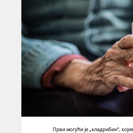
Први могући је
„
кладрибин”, који