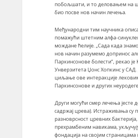
побољшати, и то деловањем на 
био посве нов начин лечења.
Међународни тим научника описао
помажући штетним алфа-синуклеи
мождане ћелије. „Сада када знамо
нов начин разумемо допринос а
Паркинсонове болести”, рекао је
Унверзитета Џонс Хопкинс у САД. 
циљање ове интеракције лекови
Паркинсонове и других неуродеге
Други могући смер лечења јесте 
садржај црева). Истраживања су 
разноврсност цревних бактерија,
прехрамбеним навикама, укључују
фондација на својим страницама