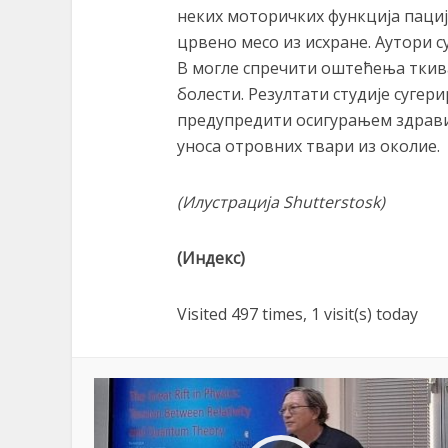
неких моторичких функција пације
црвено месо из исхране. Аутори 
B могле спречити оштећења ткив
болести. Резултати студије суге
предупредити осигурањем здрав
уноса отровних твари из околие.
(
Илустрација
Shutterstosk)
(Индекс)
Visited 497 times, 1 visit(s) today