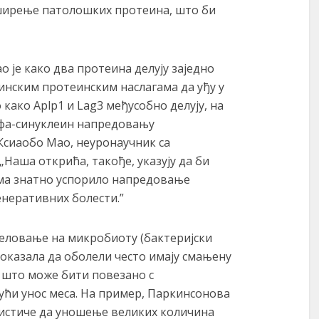
ширење патолошких протеина, што би
 је како два протеина делују заједно
нским протеинским наслагама да уђу у
 како Aplp1 и Lag3 међусобно делују, на
лфа-синуклеин напредовању
 Ксиаобо Мао, неуронаучник са
„Наша открића, такође, указују да би
ма знатно успорило напредовање
неративних болести.”
деловање на микробиоту (бактеријски
показала да оболели често имају смањену
 што може бити повезано с
ћи унос меса. На пример, Паркинсонова
 истиче да уношење великих количина