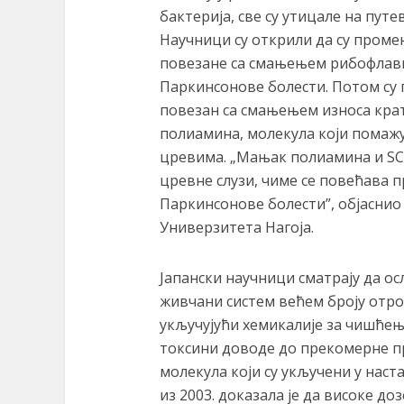
бактерија, све су утицале на путе
Научници су открили да су проме
повезане са смањењем рибофлави
Паркинсонове болести. Потом су 
повезан са смањењем износа крат
полиамина, молекула који помажу 
цревима. „Мањак полиамина и SC
цревне слузи, чиме се повећава п
Паркинсонове болести”, објасни
Универзитета Нагоjа.
Јапански научници сматрају да о
живчани систем већем броју отров
укључујући хемикалије за чишћењ
токсини доводе до прекомерне п
молекула који су укључени у наст
из 2003. доказала је да високе д