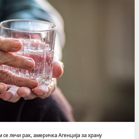
м с
е лечи рак,
америчка
А
генција за храну