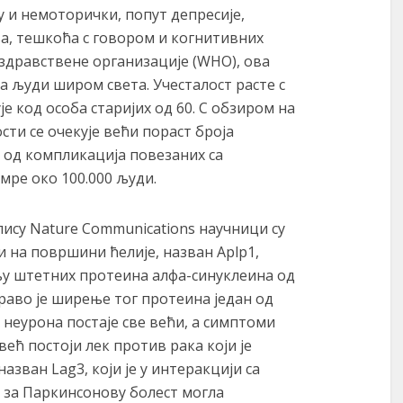
у и немоторички, попут депресије,
а, тешкоћа с говором и когнитивних
здравствене организације (WHO), ова
а људи широм света. Учесталост расте с
е код особа старијих од 60. С обзиром на
ти се очекује већи пораст броја
у од компликација повезаних са
ре око 100.000 људи.
опису Nature Communications научници су
и на површини ћелије, назван Aplp1,
њу штетних протеина алфа-синуклеина од
управо је ширење тог протеина један од
 неурона постаје све већи, а симптоми
већ постоји лек против рака који је
азван Lag3, који је у интеракцији сa
ја за Паркинсонову болест могла