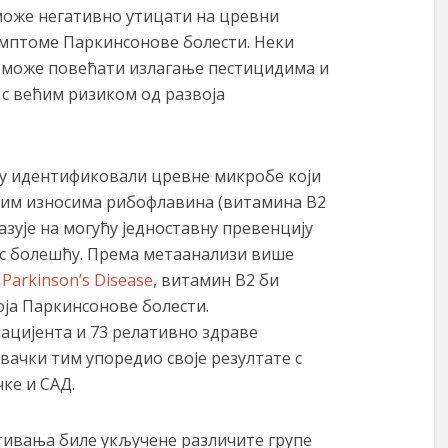
може негативно утицати на цревни
мптоме Паркинсонове болести. Неки
со може повећати излагање пестицидима и
с већим ризиком од развоја
у идентификовали цревне микробе који
ним износима рибофлавина (витамина B2
казује на могућу једноставну превенцију
е с болешћу. Према метаанализи више
 Parkinson’s Disease
, витамин B2 би
ја Паркинсонове болести.
пацијента и 73 релативно здраве
вачки тим упоредио своје резултате с
ке и САД.
тивања биле укључене различите групе