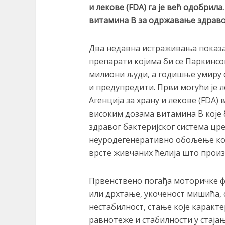
и лекове (FDA)
га је
већ одобрила.
витамина B
за
одржавање здравог
Два недавна истраживања показал
препарати којима би се Паркинсоно
милиони људи, а годишње умиру 
и предупредити. Први могући је ле
Агенција за храну и лекове (FDA)
високим дозама витамина B које 
здравог бактеријског система цр
неуродегенеративно обољење кој
врсте живчаних ћелија што прои
Првенствено погађа моторичке ф
или дрхтање, укоченост мишића, 
нестабилност, стање које карак
равнотеже и стабилности у стаја