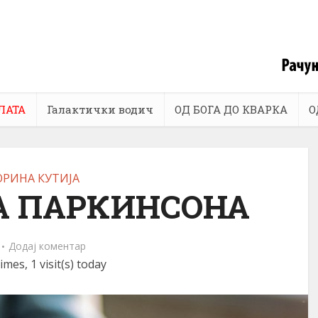
ЛАТА
Галактички водич
ОД БОГА ДО КВАРКА
О
РИНА КУТИЈА
А ПАРКИНСОНА
Додај коментар
imes, 1 visit(s) today