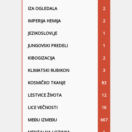
IZA OGLEDALA
2
IMPERIJA HEMIJA
2
JEZIKOSLOVLJE
1
JUNGOVSKI PREDELI
1
KIBOGIZACIJA
2
KLIMATSKI RUBIKON
3
KOSMIČKO TKANJE
83
LESTVICE ŽIVOTA
12
LICE VEČNOSTI
16
MEĐU IZMEĐU
667