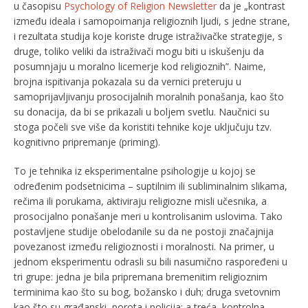
u časopisu
Psychology of Religion Newsletter
da je „kontrast
između ideala i samopoimanja religioznih ljudi, s jedne strane,
i rezultata studija koje koriste druge istraživačke strategije, s
druge, toliko veliki da istraživači mogu biti u iskušenju da
posumnjaju u moralno licemerje kod religioznih”. Naime,
brojna ispitivanja pokazala su da vernici preteruju u
samoprijavljivanju prosocijalnih moralnih ponašanja, kao što
su donacija, da bi se prikazali u boljem svetlu. Naučnici su
stoga počeli sve više da koristiti tehnike koje uključuju tzv.
kognitivno pripremanje (priming).
To je tehnika iz eksperimentalne psihologije u kojoj se
određenim podsetnicima – suptilnim ili subliminalnim slikama,
rečima ili porukama, aktiviraju religiozne misli učesnika, a
prosocijalno ponašanje meri u kontrolisanim uslovima. Tako
postavljene studije obelodanile su da ne postoji značajnija
povezanost između religioznosti i moralnosti. Na primer, u
jednom eksperimentu odrasli su bili nasumično raspoređeni u
tri grupe: jedna je bila pripremana bremenitim religioznim
terminima kao što su bog, božansko i duh; druga svetovnim
kao što su građanski, porota i policija; a treća, kontrolna,