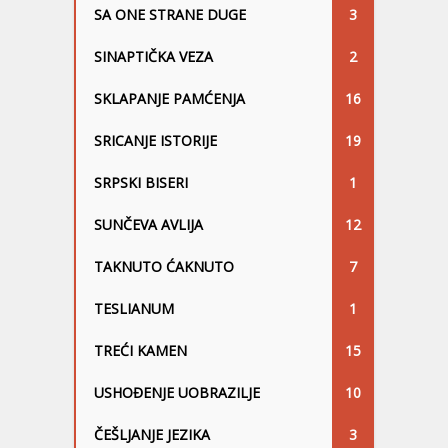
SA ONE STRANE DUGE
3
SINAPTIČKA VEZA
2
SKLAPANJE PAMĆENJA
16
SRICANJE ISTORIJE
19
SRPSKI BISERI
1
SUNČEVA AVLIJA
12
TAKNUTO ĆAKNUTO
7
TESLIANUM
1
TREĆI KAMEN
15
USHOĐENJE UOBRAZILJE
10
ČEŠLJANJE JEZIKA
3