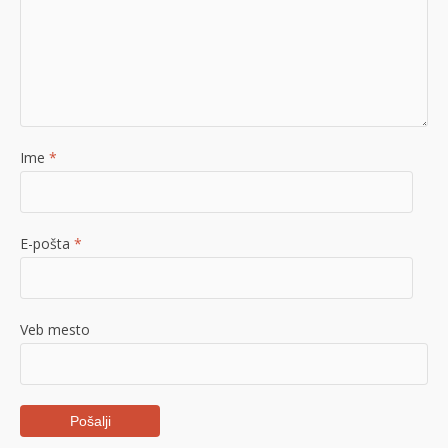
Ime
*
E-pošta
*
Veb mesto