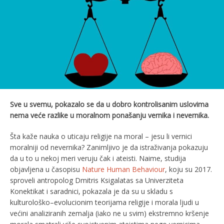
Sve u svemu, pokazalo se da u dobro kontrolisanim uslovima
nema veće razlike u moralnom ponašanju vernika i
nevernik
a.
Šta kaže nauka o uticaju religije na moral – jesu li vernici
moralniji od nevernika? Zanimljivo je da istraživanja pokazuju
da u to u nekoj meri veruju čak i ateisti. Naime, studija
objavljena u časopisu
Nature Human Behaviour
, koju su 2017.
sproveli antropolog Dmitris Ksigalatas sa Univerziteta
Konektikat i saradnici, pokazala je da su u skladu s
kulturološko–evolucionim teorijama religije i morala ljudi u
većini analiziranih zemalja (iako ne u svim) ekstremno kršenje