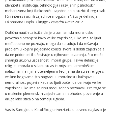
identiteta, institucija, tehnologija i razvijenih psiholoških
mehanizama koji funkcionišu zajedno da bi suzbili ili regulisali
lični interes i učinili zajednice mogućima”, što je definicija
Džonatana Hajda iz knjige
Pravedni um
iz 2012.
Dotična naučnica ističe da je u tom smislu moral usko
povezan s pitanjem kako velike zajednice, u kojima se ljudi
međusobno ne poznaju, mogu da sarađuju i da rešavaju
problem u kojem pojedinac koristi izvore ili dobiti zajednice a
da ne pridonosi ili učestvuje u njihovom stvaranju, što može
smanjiti ukupnu uspešnost i moral grupe. Takve definicije
religije i morala u skladu su as istorijskim i arheološkim
nalazima i na njima utemeljenim teorijama da su se religije s
velikim bogovima što nagrađuju moralnost i kažnjavaju
nemoralnost pojavile kada su ljudi počeli da osnivaju velike
zajednice u kojima se nisu međusobno poznavali. Pre toga se
u malenim plemenskim zajednicama neohodno poverenje u
druge lako sticalo na temelju ugleda.
Vasilis Saroglou s Katoličkog univerziteta u Luvenu naglasio je