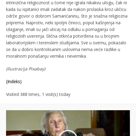
intrinzična religioznost u tome nije igrala nikakvu ulogu, čak ni
kada su ispitanici imali zadatak da nakon prolaska kroz uličicu
održe govor o dobrom Samarićaninu, što je snažna religiozna
priprema. Naprotiv, neki spoljni činioci, poput kašnjenja na
izlaganje, imali su jači uticaj na odluku u pomaganju od
religioznih uverenja. Slična otkrića potvrđena su u brojnim
laboratorijskim i terenskim studijama. Sve u svemu, pokazalo
se da u dobro kontrolisanim uslovima nema veće razlike u
moralnom ponašanju vernika i nevernika.
(Ilustracija
Pixabay
)
(Indeks)
Visited 388 times, 1 visit(s) today