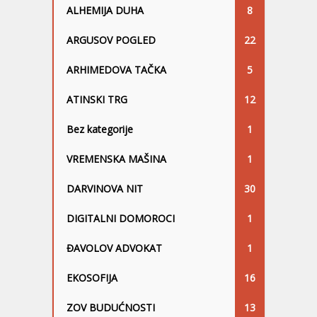
ALHEMIJA DUHA
8
ARGUSOV POGLED
22
ARHIMEDOVA TAČKA
5
ATINSKI TRG
12
Bez kategorije
1
VREMENSKA MAŠINA
1
DARVINOVA NIT
30
DIGITALNI DOMOROCI
1
ĐAVOLOV ADVOKAT
1
EKOSOFIJA
16
ZOV BUDUĆNOSTI
13