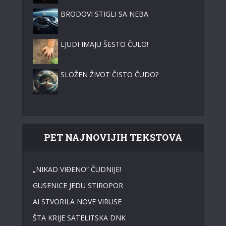
BRODOVI STIGLI SA NEBA
LJUDI IMAJU ŠESTO ČULO!
SLOŽEN ŽIVOT ČISTO ČUDO?
PET NAJNOVIJIH TEKSTOVA
„NIKAD VIĐENO” ČUDNIJE!
GUSENICE JEDU STIROPOR
AI STVORILA NOVE VIRUSE
ŠTA KRIJE SATELITSKA DNK