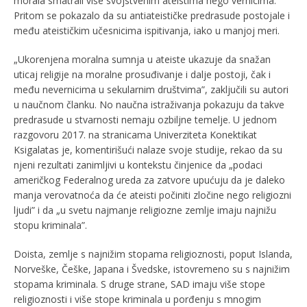
morala smatrali više svojstvenim ateistima nego vernicima.
Pritom se pokazalo da su antiateističke predrasude postojale i
među ateističkim učesnicima ispitivanja, iako u manjoj meri.
„Ukorenjena moralna sumnja u ateiste ukazuje da snažan
uticaj religije na moralne prosuđivanje i dalje postoji, čak i
među nevernicima u sekularnim društvima”, zaključili su autori
u naučnom članku. No naučna istraživanja pokazuju da takve
predrasude u stvarnosti nemaju ozbiljne temelje. U jednom
razgovoru 2017. na stranicama Univerziteta Konektikat
Ksigalatas je, komentirišući nalaze svoje studije, rekao da su
njeni rezultati zanimljivi u kontekstu činjenice da „podaci
američkog Federalnog ureda za zatvore upućuju da je daleko
manja verovatnoća da će ateisti počiniti zločine nego religiozni
ljudi” i da „u svetu najmanje religiozne zemlje imaju najnižu
stopu kriminala”.
Doista, zemlje s najnižim stopama religioznosti, poput Islanda,
Norveške, Češke, Japana i Švedske, istovremeno su s najnižim
stopama kriminala. S druge strane, SAD imaju više stope
religioznosti i više stope kriminala u porđenju s mnogim