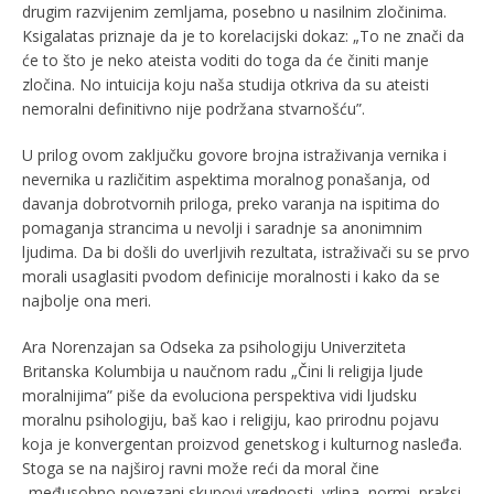
drugim razvijenim zemljama, posebno u nasilnim zločinima.
Ksigalatas priznaje da je to korelacijski dokaz: „To ne znači da
će to što je neko ateista voditi do toga da će činiti manje
zločina. No intuicija koju naša studija otkriva da su ateisti
nemoralni definitivno nije podržana stvarnošću”.
U prilog ovom zaključku govore brojna istraživanja vernika i
nevernika u različitim aspektima moralnog ponašanja, od
davanja dobrotvornih priloga, preko varanja na ispitima do
pomaganja strancima u nevolji i saradnje sa anonimnim
ljudima. Da bi došli do uverljivih rezultata, istraživači su se prvo
morali usaglasiti pvodom definicije moralnosti i kako da se
najbolje ona meri.
Ara Norenzajan sa Odseka za psihologiju Univerziteta
Britanska Kolumbija u naučnom radu „Čini li religija ljude
moralnijima” piše da evoluciona perspektiva vidi ljudsku
moralnu psihologiju, baš kao i religiju, kao prirodnu pojavu
koja je konvergentan proizvod genetskog i kulturnog nasleđa.
Stoga se na najširoj ravni može reći da moral čine
„međusobno povezani skupovi vrednosti, vrlina, normi, praksi,