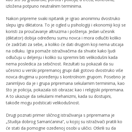
izložena potpuno neutralnim terminima.
Nakon pripreme svaki ispitanik je igrao anonimnu dvostruko
slepu igru diktatora. To je ogled u psihologiji i ekonomiji koji se
koristi za proučavanje altruizma i poštenja. Jedan učesnik
(diktator) dobija određenu sumu novca i mora odlučiti koliko
će zadržati za sebe, a koliko će dati drugom koji nema uticaja
na odluku. Igra pomaže istraživačima da shvate kako ljudi
odlučuju u deljenju i koliko su spremni biti velikodušni kada
nema posledica za sebičnost. Rezultati su pokazali da su
učesnici u verski pripremanoj grupi dali gotovo dvostruko više
novca drugima u poređenju s kontrolnom grupom. Posebno je
zanimljivo da je i grupa pripremana sekularnim terminima, kao
što je policija, pokazala isti obrazac kao i religijski pripremana.
A to ukazuje da sekularni mehanizmi, kada su dostupni,
takođe mogu podsticati velikodušnost.
Drugi poznati primer sličnog istraživanja s pripremama je
„Studija dobrog Samarićanina”, u kojoj su istraživači pratili ko
će stati da pomogne ozeđenoj osobi u uličici. Otkrili su da