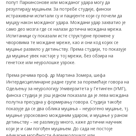
попут Паркинсонове или можданог удара могу да
резултирају муцањем. За потребе студије, фински
истраживачи испитали су и пацијенте који су почели да
муцају након можданог удара. Мождани удар захватио је
само део мозга где се налази дотична мождана мрежа.
Испитаници су показали исте структурне промене у
чворовима те мождане мреже, као и они код којих се
муцање развило у детињству. Према студији, то показује
да муцање увек настаје у тој мрежи, без обзира на
генетске или неуролошке узроке.
Према речима проф. др Мартина Зомера, шефа
Интердисциплинарне радне групе за поремећаје говора на
Одељењу за неурологију Универзитета у Гетинген (УМГ),
финска студија је још једном показала да је лева мождана
полутка пресудна у формирању говора. Студија такође
показује да се два облика муцања – неурогено муцање, тј.
муцање узроковано можданим ударом, и муцање у раном
детињству – не разликују много, каже дотични научник
који је и сам погођен муцањем. До сада не постоје
ефикасне могућности фармаколошког или