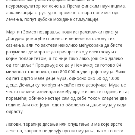
неуромодулаторног лечења. Према финским научницима,
локализација структурне промене ствара нове методе
лечења, попут дубоке мождане стимулације.
Мартин Зомер поздравља нови истраживачки приступ:
„Сигурно је могуће спровести лечење на основу тих
сазнања, али то захтева неколико међукорака да бисте
разумели где морате да причврсте коју електроду и с
којим поларитетом, а то није тако лако. Још смо далеко
од тог циља.” Процењује се да у Немачкој са готово 84
милиона становника, око 800.000 људи трајно муца. Више
од пет одсто мале деце муца, односно око 50 од 1.000
дјеце. Дечаци су погођени чешће него девојчице. Муцање
често почиње изненада између друге и шесте године, и тај
поремећај обично нестаје сам од себе током следеће две
године. Али око један одсто оболелих и даље муцају када
одрасту.
Лекови, терапије дисања или опуштања и ма које врсте
лечења, заправо не делују против муцања, како то неки