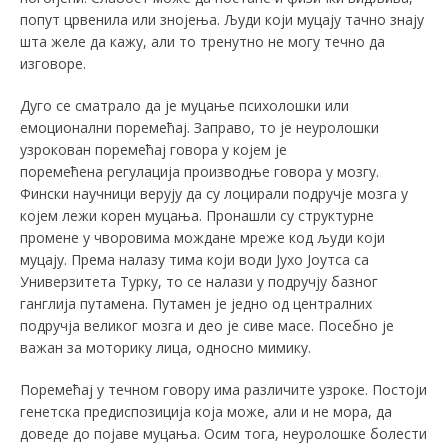
попут црвенила или знојења. Људи који муцају тачно знају
шта желе да кажу, али то тренутно не могу течно да
изговоре.
Дуго се сматрало да је муцање психолошки или
емоционални поремећај. Заправо, то је неуролошки
узрокован поремећај говора у којем је
поремећена регулација производње говора у мозгу.
Фински научници верују да су лоцирали подручје мозга у
којем лежи корен муцања. Пронашли су структурне
промене у чворовима мождане мреже код људи који
муцају. Према налазу тима који води Јухо Јоутса са
Универзитета Турку, то се налази у подручју базног
ганглија путамена. Путамен је једно од централних
подручја великог мозга и део је сиве масе. Посебно је
важан за моторику лица, односно мимику.
Поремећај у течном говору има различите узроке. Постоји
генетска предиспозиција која може, али и не мора, да
доведе до појаве муцања. Осим тога, неуролошке болести