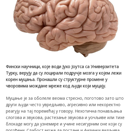
Фински научници
, које
води Јухо Јоутса са Универзитета
Турку,
верују да су лоцирали подручје мозга у којем лежи
корен муцања. Пронашли су структурне промене у
чворовима мождане мреже код људи који муцају.
Муцање је за оболеле веома стресно, поготово зато што
други људи често увредљиво, агресивно или некоректно
реагују на тај поремећај у говору. Нехотична понављања
слогова и звукова, растезање звукова и уочљиве или тихе
блокаде могу да узнемире и учине несигурним оне који су
погођени. Слабост може да постане и физички видљива,