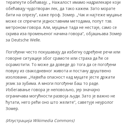
терапеути обећавају. „ Нажалост имамо надрилекаре који
обећавају чудотворан лек, да тако кажем. Зато морате
бити на опрезу”, каже проф. Зомер. „Чак и најтеже муцање
може се спречити једноставним методама, попут тзв.
метроном-говора. Али, муцање тада не нестаје, само се
скрива иза промењеног начина говора”, објашњава Зомер
за Deutsche Welle.
Погођени често покушавају да избегну одређене речи или
говорне ситуације због срамоте или страха да ће се
осрамотити. То може да доведе до тога да се погођени
повуку из свакодневног живота и постану друштвено
изоловани. „Највећа опасност кад муцате јесте држати
језик за зубима. А многи погођени баш то раде.
Избегавање говора је неповољно, јер значајно
ограничава могућности развоја људи. Зато је важно не
ћутати, него рећи оно што желите”, саветује неуролог
Зомер.
(
Илустрација
Wikimedia Commons)