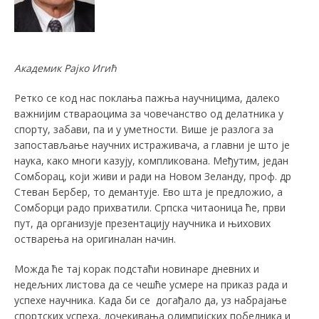
Академик Рајко Игић
Ретко се код нас поклања пажња научницима, далеко
важнијим ствараоцима за човечанство од делатника у
спорту, забави, па и у уметности. Више је разлога за
запостављање научних истраживача, а главни је што је
наука, како многи казују, компликована. Међутим, један
Сомборац, који живи и ради на Новом Зеланду, проф. др
Стеван Бербер, то демантује. Ево шта је предложио, а
Сомборци радо прихватили. Српска читаоница ће, први
пут, да организује презентацију научника и њихових
остварења на оригиналан начин.
Можда ће тај корак подстаћи новинаре дневних и
недељних листова да се чешће усмере на приказ рада и
успехе научника. Када би се догађало да, уз набрајање
спортских успеха, дочекивања олимпијских победника и