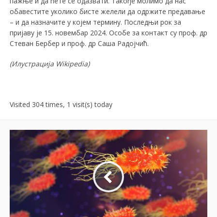
пажње и да ћете се одазвати. Такође молимо да нас
обавестите уколико бисте желели да одржите предавање
– и да назначите у коjeм термину. Последњи рок за
пријаву је 15. новембар 2024. Особе за контакт су проф. др
Стеван Бербер и проф. др Саша Радојчић.
(
Илустрација
Wikipedia)
Visited 304 times, 1 visit(s) today