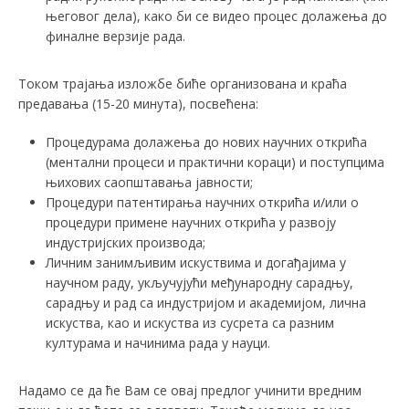
његовог дела), како би се видео процес долажења до
финалне верзије рада.
Током трајања изложбе биће организована и краћа
предавања (15-20 минута), посвећена:
Процедурама долажења до нових научних открића
(ментални процеси и практични кораци) и поступцима
њихових саопштавања јавности;
Процедури патентирања научних открића и/или о
процедури примене научних открића у развоју
индустријских производа;
Личним занимљивим искуствима и догађајима у
научном раду, укључујући међународну сарадњу,
сарадњу и рад са индустријом и академијом, лична
искуства, као и искуства из сусрета са разним
културама и начинима рада у науци.
Надамо се да ће Вам се овај предлог учинити вредним