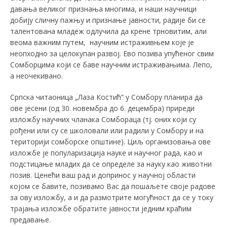
давања великог признања многима, и наши научници
добију сличну пажњу и признање јавности, радије би се
талентована младеж одлучила да крене трновитим, али
веома важним путем, научним истраживњем које је
неопходно за целокупан развој. Ево позива упућеног свим
Сомборцима који се баве научним истраживањима. Лепо,
а неочекивано.
Српска читаоница „Лаза Костић” у Сомбору планира да
ове јесени (од 30. новембра до 6. децембра) приреди
изложбу научних чланака Сомбораца (тј. оних који су
рођени или су се школовали или радили у Сомбору и на
територији сомборске општине). Циљ организовања ове
изложбе је популаризација науке и научног рада, као и
подстицање младих да се определе за науку као животни
позив. Ценећи ваш рад и допринос у научној области
којом се бавите, позивамо Вас да пошаљете своје радове
за ову изложбу, а и да размотрите могућност да се у току
трајања изложбе обратите јавности једним краћим
предавање.