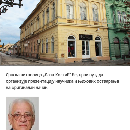
Српска читаоница
„Лаза Костић”
ће, први пут, да
организује презентацију научника и њихових остварења
на оригиналан начин.