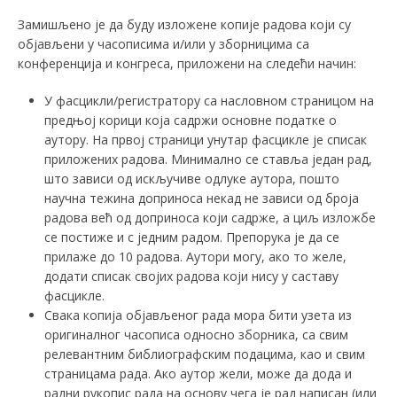
Замишљено је да буду изложене копије радова који су
објављени у часописима и/или у зборницима са
конференција и конгреса, приложени на следећи начин:
У фасцикли/регистратору са насловном страницом на
предњој корици која садржи основне податке о
аутору. На првој страници унутар фасцикле је списак
приложених радова. Минимално се ставља један рад,
што зависи од искључиве одлуке аутора, пошто
научна тежина доприноса некад не зависи од броја
радова већ од доприноса који садрже, а циљ изложбе
се постиже и с једним радом. Препорука је да се
прилаже до 10 радова. Аутори могу, ако то желе,
додати списак својих радова који нису у саставу
фасцикле.
Свака копија објављеног рада мора бити узета из
оригиналног часописа односно зборника, са свим
релевантним библиографским подацима, као и свим
страницама рада. Ако аутор жели, може да дода и
радни рукопис рада на основу чега је рад написан (или