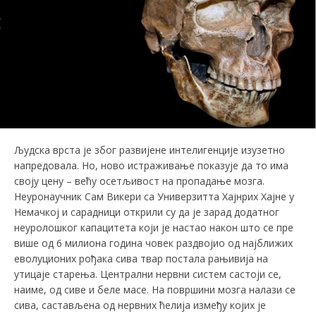
Људска врста је због развијене интелигенције изузетно
напредовала. Но, ново истраживање показује да то има
своју цену – већу осетљивост на пропадање мозга.
Неуронаучник Сам Викери са Универзитта Хајнрих Хајне у
Немачкој и сарадници открили су да је зарад додатног
неуролошког капацитета који је настао након што се пре
више од 6 милиона година човек раздвојио од најближих
еволуционих рођака сива твар постала рањивија на
утицаје старења. Централни нервни систем састоји се,
наиме, од сиве и беле масе. На површини мозга налази се
сива, састављена од нервних ћелија између којих је