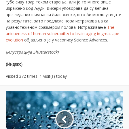
губе сиву твар током старења, али је то много више
изражено код људи. Викери упозорава да су већина
прегледаних шимпанзи биле женке, што би могло утицати
на резултате, зато предлаже нова истраживања са
уравнотеженом сразмером полова. Истраживање
The
uniqueness of human vulnerability to brain aging in great ape
evolution
објављено је у часопису Science Advances.
(Илустрација
Shutterstock
)
(Индекс)
Visited 372 times, 1 visit(s) today