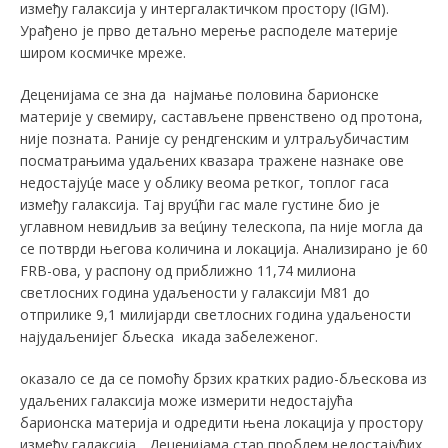
између галаксија у интергалактичком простору (IGM).
Урађено је прво детаљно мерење расподеле материје
широм космичке мреже.
Деценијама се зна да најмање половина барионске
материје у свемиру, састављене првенствено од протона,
није позната. Раније су рендгенским и ултраљубичастим
посматрањима удаљених квазара тражене назнаке ове
недостајуц́е масе у облику веома ретког, топлог гаса
између галаксија. Тај вруц́ћи гас мале густине био је
углавном невидљив за вец́ину телескопа, па није могла да
се потврди његова количина и локација. Анализирано је 60
FRB-ова, у распону од приближно 11,74 милиона
светлосних година удаљености у галаксији М81 до
отприлике 9,1 милијарди светлосних година удаљености
најудаљенијег бљеска икада забележеног.
оказало се да се помоћу брзих кратких радио-бљескова из
удаљених галаксија може измерити недостајућа
барионска материја и одредити њена локација у простору
између галаксија. „Деценијама стар проблем недостајућих