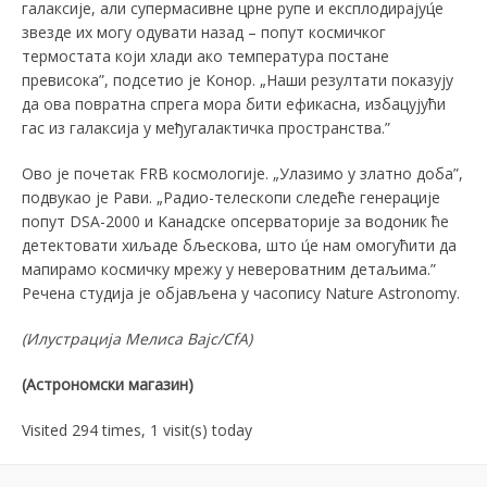
галаксије, али супермасивне црне рупе и експлодирајуц́е
звезде их могу одувати назад – попут космичког
термостата који хлади ако температура постане
превисока”, подсетио је Kонор. „Наши резултати показују
да ова повратна спрега мора бити ефикасна, избацујући
гас из галаксија у међугалактичка пространства.”
Ово је почетак FRB космологије. „Улазимо у златно доба”,
подвукао је Рави. „Радио-телескопи следеће генерације
попут DSA-2000 и Kанадске опсерваторије за водоник ће
детектовати хиљаде бљескова, што ц́е нам омогућити да
мапирамо космичку мрежу у невероватним детаљима.”
Речена студија је објављена у часопису Nature Astronomy.
(Илустрација
Мелиса Вајс/CfA
)
(Астрономски магазин)
Visited 294 times, 1 visit(s) today