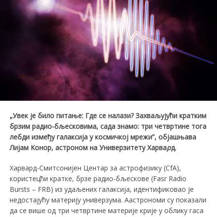
„Увек је било питање: Где се налази? Захваљујући
кратким
брзим радио-бљесковима
, сада знамо: три четвртине тога
лебди између галаксија у космичкој мрежи”
, објашњава
Лијам Kонор, астроном на
Универзитету
Харва
р
д.
Харвард-Смитсонијен Центар за астрофизику (CfA),
користецћи кратке, брзе радио-бљескове (Fasr Radio
Bursts – FRB) из удаљених галаксија, идентификовао је
недостајућу материју универзума. Аастрономи су показали
да се више од три четвртине материје крије у облику гаса