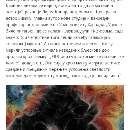
бариона никада се није односио на то да ли материја
постоји”, рекао је Лијам Kонор, астроном из Центра за
астрофизику, главни аутор нове студије и ванредни
професор астрономије на Универзитету Харва
р
д. „Увек је
било питање: Где се налази? Захваљујући FRB-овима, сада
знамо: три четвртине тога лебди између галаксија у
космичкој мрежи.” Дотични астроном и његов тим су
мерили успорење сигнала наведених бљескова док
пролази кроз свемир. „FRB-ови су као космичке батеријске
лампе”, додаје он. „Они сијају кроз маглу међугалактичке
средине и прецизним мерењем успорења светлости
можемо да измеримо ту маглу,, чак и када је невидљива.”