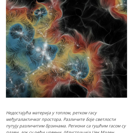
Недостајућа материја у топлом, ретком гасу
међугалактичког простора.
Различите боје светлости
путују различитим брзинама.
Региони са гушћим гасом су
плави, док су ређи црвени.
(Илустрација
Џек Маден,