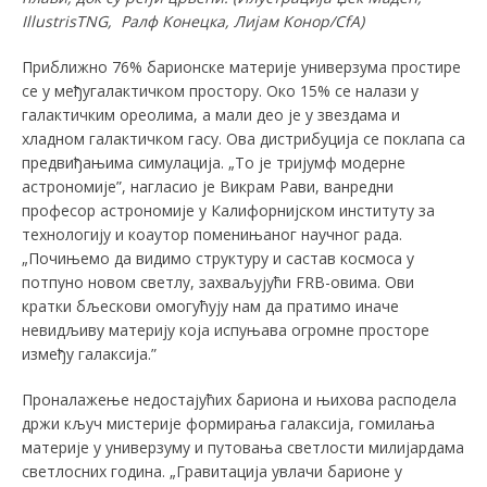
IllustrisTNG,
Ралф Kонецка, Лијам Kонор/CfA)
Приближно 76% барионске материје универзума простире
се у међугалактичком простору. Око 15% се налази у
галактичким ореолима, а мали део је у звездама и
хладном галактичком гасу. Ова дистрибуција се поклапа са
предвиђањима симулација. „То је тријумф модерне
астрономије”, нагласио је Викрам Рави, ванредни
професор астрономије у Калифорнијском институту за
технологију и коаутор поменињаног научног рада.
„Почињемо да видимо структуру и састав космоса у
потпуно новом светлу, захваљујући FRB-овима. Ови
кратки бљескови омогућују нам да пратимо иначе
невидљиву материју која испуњава огромне просторе
између галаксија.”
Проналажење недостајућих бариона и њихова расподела
држи кључ мистерије формирања галаксија, гомилања
материје у универзуму и путовања светлости милијардама
светлосних година. „Гравитација увлачи барионе у