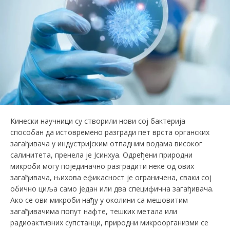
Kинески научници су створили нови сој бактерија
способан да истовремено разгради пет врста органских
загађивача у индустријским отпадним водама високог
салинитета, пренела је Јсинхуа. Одређени природни
микроби могу појединачно разградити неке од ових
загађивача, њихова ефикасност је ограничена, сваки сој
обично циља само један или два специфична загађивача.
Ако се ови микроби нађу у околини са мешовитим
загађивачима попут нафте, тешких метала или
радиоактивних супстанци, природни микроорганизми се