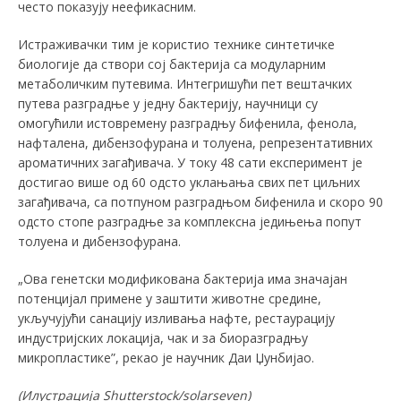
често показују неефикасним.
Истраживачки тим је користио технике синтетичке
биологије да створи сој бактерија са модуларним
метаболичким путевима. Интегришући пет вештачких
путева разградње у једну бактерију, научници су
омогућили истовремену разградњу бифенила, фенола,
нафталена, дибензофурана и толуена, репрезентативних
ароматичних загађивача. У току 48 сати експеримент је
достигао више од 60 одсто уклањања свих пет циљних
загађивача, са потпуном разградњом бифенила и скоро 90
одсто стопе разградње за комплексна једињења попут
толуена и дибензофурана.
„Ова генетски модификована бактерија има значајан
потенцијал примене у заштити животне средине,
укључујући санацију изливања нафте, рестаурацију
индустријских локација, чак и за биоразградњу
микропластике”, рекао је научник Даи Џунбијао.
(Илустрација
Shutterstock/solarseven
)