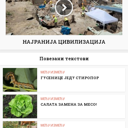
НАЈРАНИЈА ЦИВИЛИЗАЦИЈА
Повезани текстови
МЕЂУ ИЗМЕЂУ
ГУСЕНИЦЕ ЈЕДУ СТИРОПОР
МЕЂУ ИЗМЕЂУ
САЛАТА ЗАМЕНА ЗА МЕСО!
МЕЂУ ИЗМЕЂУ