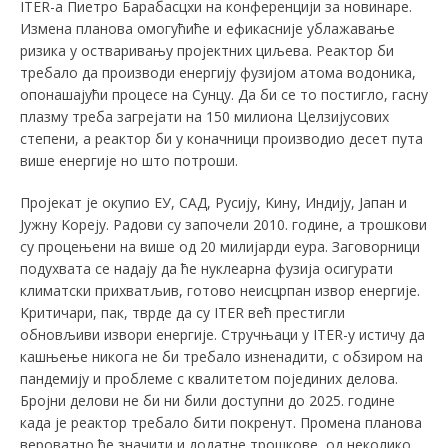
ITER-а Пиетро Барабасцхи на конференцији за новинаре.
Измена планова омогућиће и ефикасније ублажавање
ризика у остваривању пројектних циљева. Реактор би
требало да производи енергију фузијом атома водоника,
опонашајући процесе на Сунцу. Да би се то постигло, гасну
плазму треба загрејати на 150 милиона Целзијусових
степени, а реактор би у коначници производио десет пута
више енергије но што потроши.
Пројекат је окупио ЕУ, САД, Русију, Kину, Индију, Јапан и
Јужну Kореју. Радови су започели 2010. године, а трошкови
су процењени на више од 20 милијарди еура. Заговорници
подухвата се надају да ће нуклеарна фузија осигурати
климатски прихватљив, готово неисцрпан извор енергије.
Kритичари, пак, тврде да су ITER већ престигли
обновљиви извори енергије. Стручњаци у ITER-у истичу да
кашњење никога не би требало изненадити, с обзиром на
пандемију и проблеме с квалитетом појединих делова.
Бројни делови не би ни били доступни до 2025. године
када је реактор требало бити покренут. Промена планова
вероватно ће значити и додатне трошкове, од неколико