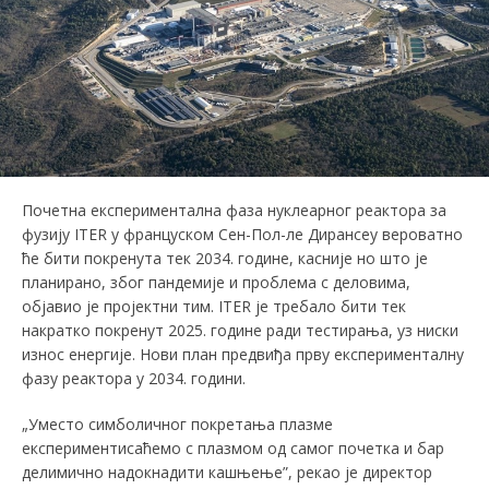
Почетна експериментална фаза нуклеарног реактора за
фузију ITER у француском Сен-Пол-ле Дирансеу вероватно
ће бити покренута тек 2034. године, касније но што је
планирано, због пандемије и проблема с деловима,
објавио је пројектни тим. ITER је требало бити тек
накратко покренут 2025. године ради тестирања, уз ниски
износ енергије. Нови план предвиђа прву експерименталну
фазу реактора у 2034. години.
„Уместо симболичног покретања плазме
експериментисаћемо с плазмом од самог почетка и бар
делимично надокнадити кашњење”, рекао је директор