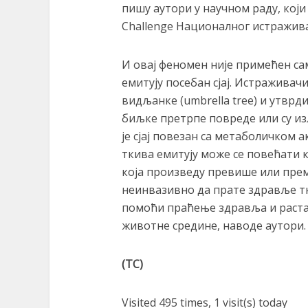
пишу аутори у научном раду, кој
Challenge Националног истражива
И овај феномен није примећен с
емитују посебан сјај. Истраживач
видљанке (umbrella tree) и утврди
биљке претрпе повреде или су и
је сјај повезан са метаболичком 
ткива емитују може се повећати
која произведу превише или прем
неинвазивно да прате здравље т
помоћи праћење здравља и раста
животне средине, наводе аутори.
(ТС)
Visited 495 times, 1 visit(s) today