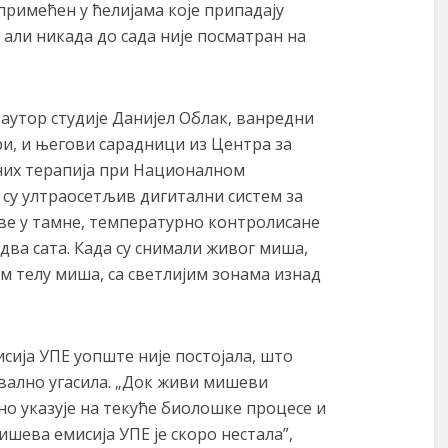
примећен у ћелијама које припадају
али никада до сада није посматран на
, аутор студије Данијел Облак, ванредни
и, и његови сарадници из Центра за
них терапија при Националном
су ултраосетљив дигитални систем за
ве у тамне, температурно контролисане
 два сата. Када су снимали живог миша,
м телу миша, са светлијим зонама изнад
ија УПЕ уопште није постојала, што
квално угасила. „Док живи мишеви
но указује на текуће биолошке процесе и
ишева емисија УПЕ је скоро нестала”,