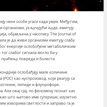
чију неке особе угаси када умре. Међутим,
ви организми, укључујући људе, емитују
удија, објављена у часопису The Journal of
овила је да живи организми емитују слабу
због енергије ослобођене метаболичким
тог слабог сигнала могло би у
 праћењу повреда и болести.
охондрије ослобађају мале количине
(РОС) као нуспроизвод, који реагују са
ротеине, липиде и флуорофоре,
. Али овај сјај, по феномену познат као
 као што његово име сугерише, изузетно
ним изворима светлости и заправо га је