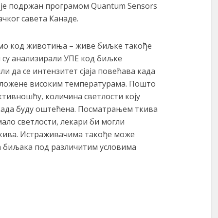
и је подржан програмом Quantum Sensors
чког савета Канаде.
амо код животиња – живе биљке такође
и су анализирали УПЕ код биљке
ли да се интензитет сјаја повећава када
зложене високим температурама. Пошто
активношћу, количина светлости коју
 када буду оштећена. Посматрањем ткива
ало светлости, лекари би могли
кива. Истраживачима такође може
 биљака под различитим условима