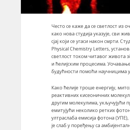
Често се каже да се светлост из о
како нова студија указује, сви жи
сјај који се угаси након смрти. Ст
Physical Chemistry Letters, устан
светлост током читавог живота 
и ћелијским процесима. Уочавање 
будућности помоћи научницима у
Како ћелије троше енергију, мит
реактивних кисеоничних молекула 
другим молекулима, укључујући п
емитујући неколико ретких фотона
ултраслаба емисија фотона (УПЕ),
је слаб у поређењу са амбијентал