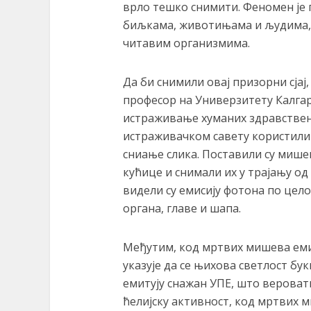
врло тешко снимити. Феномен је 
биљкама, животињама и људима, 
читавим организмима.
Да би снимили овај призорни сјај
професор на Универзитету Калгар
истраживање хуманих здравстве
истраживачком савету користили 
сниање слика. Поставили су мише
кућице и снимали их у трајању од
видели су емисију фотона по цело
органа, главе и шапа.
Међутим, код мртвих мишева емис
указује да се њихова светлост бу
емитују снажан УПЕ, што вероват
ћелијску активност, код мртвих м