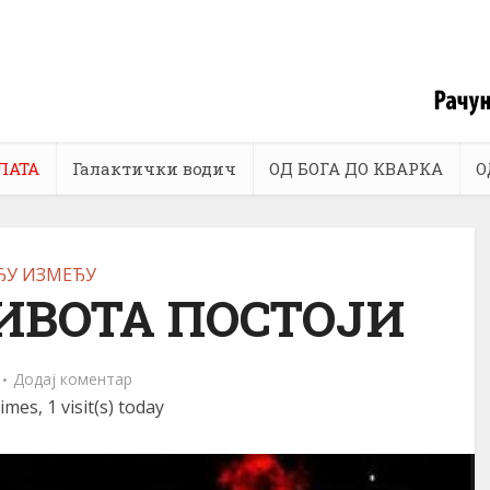
ЛАТА
Галактички водич
ОД БОГА ДО КВАРКА
О
ЂУ ИЗМЕЂУ
ИВОТА ПОСТОЈИ
Додај коментар
imes, 1 visit(s) today