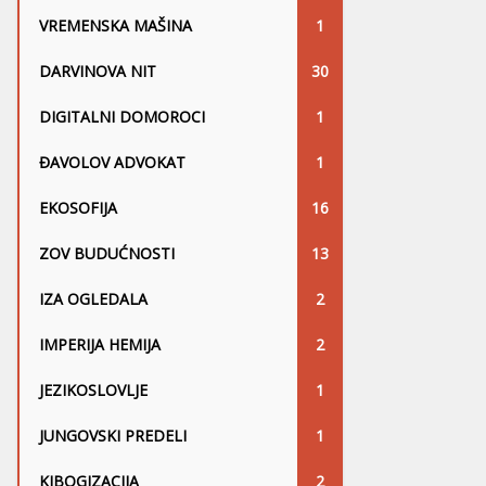
VREMENSKA MAŠINA
1
DARVINOVA NIT
30
DIGITALNI DOMOROCI
1
ĐAVOLOV ADVOKAT
1
EKOSOFIJA
16
ZOV BUDUĆNOSTI
13
IZA OGLEDALA
2
IMPERIJA HEMIJA
2
JEZIKOSLOVLJE
1
JUNGOVSKI PREDELI
1
KIBOGIZACIJA
2