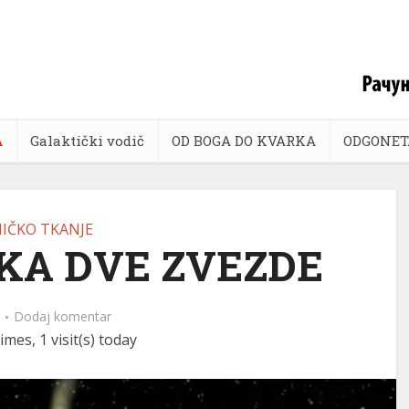
A
Galaktički vodič
OD BOGA DO KVARKA
ODGONET
IČKO TKANJE
KA DVE ZVEZDE
Dodaj komentar
imes, 1 visit(s) today