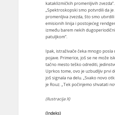
kataklizmičkih promenljivih zvezda”
„Spektroskopski smo potvrdili da je
promenljiva zvezda, što smo utvrdili
emisionih linija i postojećeg rendge
između barem nekih dugoperiodičnih 
patuljkom”.
Ipak, istraživače čeka mnogo posla
pojave. Primerice, još se ne može isk
tačno mesto teško odrediti, jedinst
Uprkos tome, ovo je uzbudljiv prvi de
još signala na delu. „Svako novo otk
je Rouz. „Tek počinjemo shvatati no
(Ilustracija X)
(Indeks)