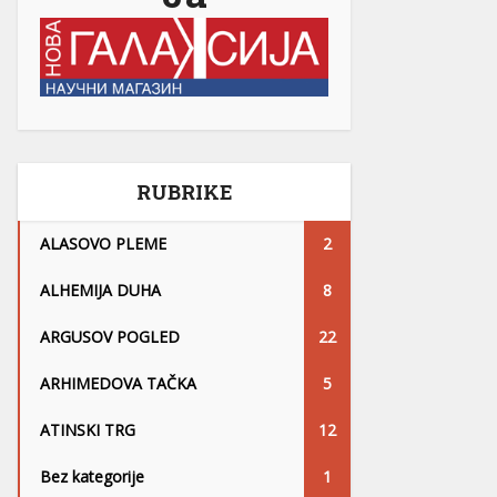
RUBRIKE
ALASOVO PLEME
2
ALHEMIJA DUHA
8
ARGUSOV POGLED
22
ARHIMEDOVA TAČKA
5
ATINSKI TRG
12
Bez kategorije
1