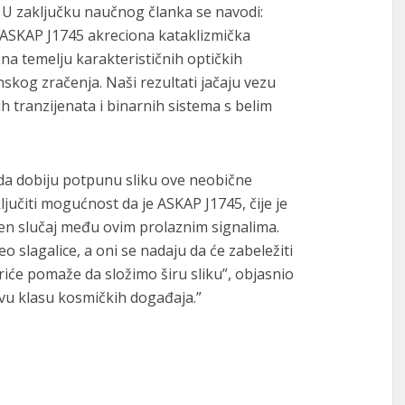
. U zaključku naučnog članka se navodi:
 ASKAP J1745 akreciona kataklizmička
 na temelju karakterističnih optičkih
nskog zračenja. Naši rezultati jačaju vezu
tranzijenata i binarnih sistema s belim
 da dobiju potpunu sliku ove neobične
ljučiti mogućnost da je ASKAP J1745, čije je
ven slučaj među ovim prolaznim signalima.
o slagalice, a oni se nadaju da će zabeležiti
riće pomaže da složimo širu sliku”, objasnio
vu klasu kosmičkih događaja.”