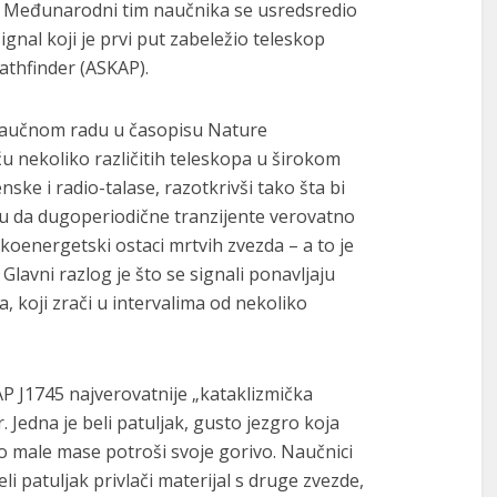
. Međunarodni tim naučnika se usredsredio
ignal koji je prvi put zabeležio teleskop
athfinder (ASKAP).
naučnom radu u časopisu Nature
 nekoliko različitih teleskopa u širokom
nske i radio-talase, razotkrivši tako šta bi
i su da dugoperiodične tranzijente verovatno
okoenergetski ostaci mrtvih zvezda – a to je
 Glavni razlog je što se signali ponavljaju
 koji zrači u intervalima od nekoliko
AP J1745 najverovatnije „kataklizmička
. Jedna je beli patuljak, gusto jezgro koja
o male mase potroši svoje gorivo. Naučnici
li patuljak privlači materijal s druge zvezde,