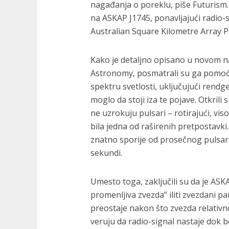
nagađanja o poreklu, piše Futurism
na ASKAP J1745, ponavljajući radio-s
Australian Square Kilometre Array P
Kako je detaljno opisano u novom 
Astronomy, posmatrali su ga pomoću
spektru svetlosti, uključujući rendge
moglo da stoji iza te pojave. Otkril
ne uzrokuju pulsari – rotirajući, vis
bila jedna od raširenih pretpostavki.
znatno sporije od prosečnog pulsara,
sekundi.
Umesto toga, zaključili su da je ASK
promenljiva zvezda” iliti zvezdani par
preostaje nakon što zvezda relativn
veruju da radio-signal nastaje dok be