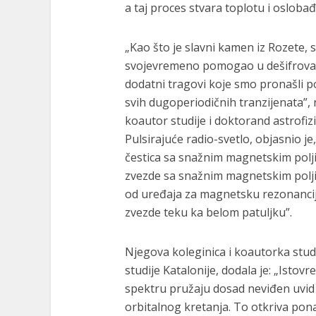
a taj proces stvara toplotu i oslob
„Kao što je slavni kamen iz Rozete,
svojevremeno pomogao u dešifrovanj
dodatni tragovi koje smo pronašli 
svih dugoperiodičnih tranzijenata”,
koautor studije i doktorand astrofiz
Pulsirajuće radio-svetlo, objasnio j
čestica sa snažnim magnetskim polj
zvezde sa snažnim magnetskim poljim
od uređaja za magnetsku rezonanciju
zvezde teku ka belom patuljku”.
Njegova koleginica i koautorka studi
studije Katalonije, dodala je: „Ist
spektru pružaju dosad neviđen uvid u
orbitalnog kretanja. To otkriva pon