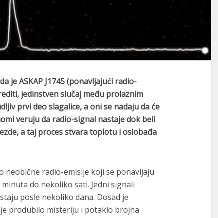
 da je ASKAP J1745
(ponavljajući radio-
rediti, jedinstven slučaj među prolaznim
jiv prvi deo slagalice, a oni se nadaju da će
nomi
veruju da radio-signal nastaje dok beli
vezde, a taj proces stvara toplotu i oslobađa
o neobične radio-emisije koji se ponavljaju
minuta do nekoliko sati. Jedni signali
estaju posle nekoliko dana. Dosad je
 je produbilo misteriju i potaklo brojna