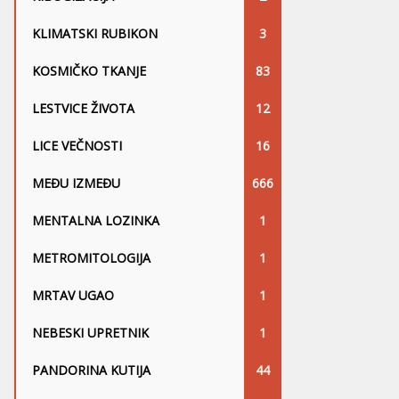
KLIMATSKI RUBIKON
3
KOSMIČKO TKANJE
83
LESTVICE ŽIVOTA
12
LICE VEČNOSTI
16
MEĐU IZMEĐU
666
MENTALNA LOZINKA
1
METROMITOLOGIJA
1
MRTAV UGAO
1
NEBESKI UPRETNIK
1
PANDORINA KUTIJA
44