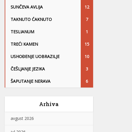
SUNČEVA AVLIJA
12
TAKNUTO ĆAKNUTO
7
TESLIANUM
1
TREĆI KAMEN
15
USHOĐENJE UOBRAZILJE
10
ČEŠLJANJE JEZIKA
3
ŠAPUTANJE NERAVA
6
Arhiva
avgust 2026
jul 2026