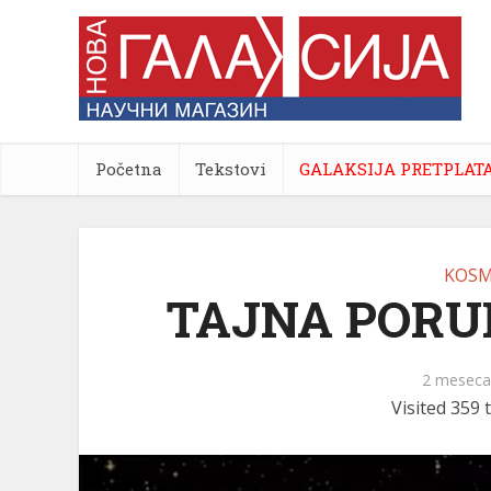
Početna
Tekstovi
GALAKSIJA PRETPLAT
KOSM
TAJNA PORU
2 meseca
Visited 359 t