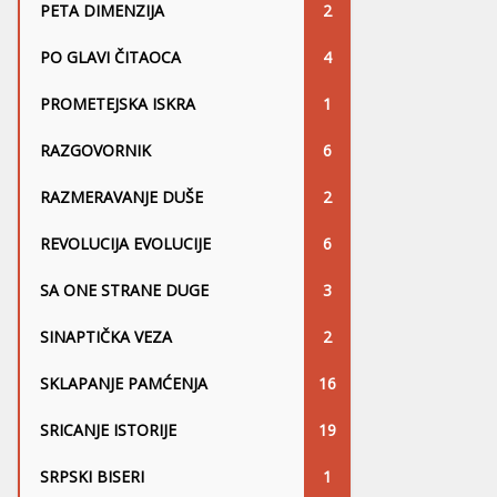
PETA DIMENZIJA
2
PO GLAVI ČITAOCA
4
PROMETEJSKA ISKRA
1
RAZGOVORNIK
6
RAZMERAVANJE DUŠE
2
REVOLUCIJA EVOLUCIJE
6
SA ONE STRANE DUGE
3
SINAPTIČKA VEZA
2
SKLAPANJE PAMĆENJA
16
SRICANJE ISTORIJE
19
SRPSKI BISERI
1