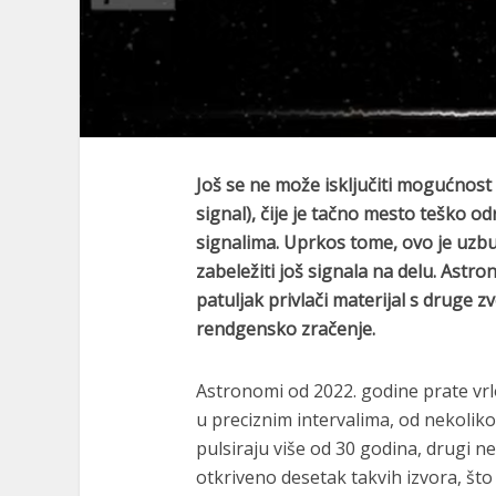
J
oš se ne može isključiti mogućnost
signal)
, čije je tačno mesto teško od
signalima. Uprkos tome, ovo je uzbudl
zabeležiti još signala na delu.
Astro
patuljak privlači materijal s druge z
rendgensko zračenje.
Astronomi od 2022. godine prate vrl
u preciznim intervalima, od nekoliko 
pulsiraju više od 30 godina, drugi n
otkriveno desetak takvih izvora, što