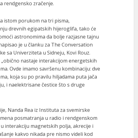
ađa rendgensko zračenje.
 sa istom porukom na tri pisma,
u drevnih egipatskih hijeroglifa, tako će
pomoći astronomima da bolje razjasne tajnu
 napisao je u članku za The Conversation
ike sa Univerziteta u Sidneju, Kovi Rouz.
e, „obično nastaje interakcijom energetskih
ima. Ovde imamo savršenu kombinaciju: dve
a, koja su po pravilu hiljadama puta jača
, i naelektrisane čestice što s druge
je, Nanda Rea iz Instituta za svemirske
ovremena posmatranja u radio i rendgenskom
 interakciju magnetskih polja, akrecije i
ašanje kakvo nikada pre nismo videli kod