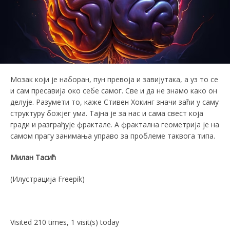
Мозак који је наборан, пун превоја и завијутака, а уз то се
и сам пресавија око себе самог. Све и да не знамо како он
делује. Разумети то, каже Стивен Хокинг значи заћи у саму
структуру божјег ума. Тајна је за нас и сама свест која
гради и разграђује фрактале. А фрактална геометрија је на
самом прагу занимања управо за проблеме таквога типа.
Милан Тасић
(Илустрација Freepik)
Visited 210 times, 1 visit(s) today