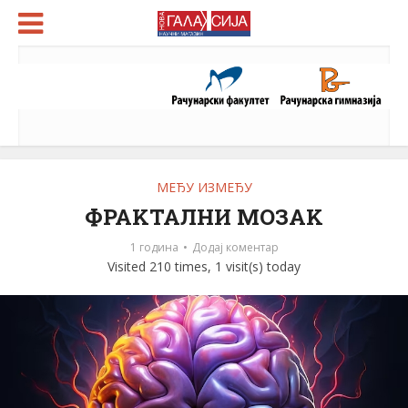
МЕЂУ ИЗМЕЂУ
ФРАKТАЛНИ МОЗАK
1 година
Додај коментар
Visited 210 times, 1 visit(s) today