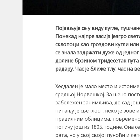
Појављује се у виду кугле, пушча
Понекад најпре
засија
језгро свет
склопоци као гроздови кугли или
се
знала задржати дуже од једног 
долине
брзином тридесетак пута 
радару.
Час
је ближе тлу, час на в
Хесдален је мало место и истоим
средњој Норвешкој. За њено посто
забележен занимљива, до сад још
питању је светлост, неко је зове и
правилним облицима, повремено 
потичу још из 1805. године. Она 
рата, но у свој својој пуноћи и л