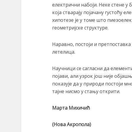
електрични набоји. Неке стене у
која стварају појачану густоћу е
хипотезе је у томе што пиезоеле
геометријске структуре.
Наравно, постоји и претпоставка 
летелица.
Научници се сагласни да елементи
појави, али узрок још није објаш
показује да у природи постоји мно
тајне нисмо у стању открити.
Марта Михичић
(Нова Акропола)