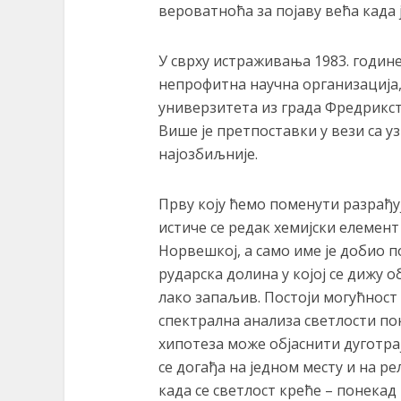
вероватноћа за појаву већа када 
У сврху истраживања 1983. године
непрофитна научна организација, 
универзитета из града Фредрикстад
Више је претпоставки у вези са уз
најозбиљније.
Прву коју ћемо поменути разрађуј
истиче се редак хемијски елемент
Норвешкој, а само име је добио п
рударска долина у којој се дижу 
лако запаљив. Постоји могућност да
спектрална анализа светлости по
хипотеза може објаснити дуготрај
се догађа на једном месту и на ре
када се светлост креће – понекад