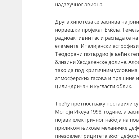
надзвучног авиона.
Друга хипотеза се заснива на јони
норвешки пројекат Ембла. Темељи
радиоактивни гас и распада се н
елементе. Италијански астрофиз
Теодорани потврдио је већи степ
близини Хесдаленске долине. Алф
тако да под критичним условима
атмосферских гасова и прашине 
цилиндричан и кугласти облик.
Трећу претпостваку поставили су
Мотоји Икеyа 1998. године, а зас
појави електричног набоја на по
приликом њихове механичке дефор
пиезоелектрицитета због деформа