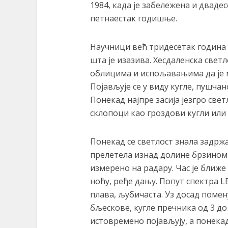
1984, када је забележена и дваде
петнаестак годишње.
Научници већ тридесетак година 
шта је изазива. Хесдаленска светл
облицима и испољавањима да је м
Појављује се у виду кугле, пушчан
Понекад најпре засија језгро свет
склопоци као гроздови кугли или
Понекад се светлост знала задржа
прелетела изнад долине брзином 
измерено на радару. Час је ближе 
ноћу, ређе дању. Попут спектра LE
плава, љубичаста. Уз досад помен
бљескове, кугле пречника од 3 до
истовремено појављују, а понекад 