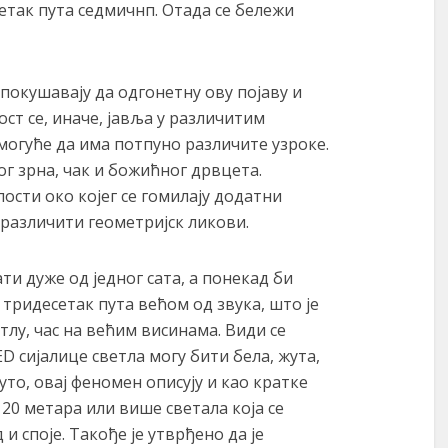
сетак пута седмичнп. Отада се бележи
покушавају да одгонетну ову појаву и
ост се, иначе, јавља у различитим
огуће да има потпуно различите узроке.
ог зрна, чак и божићног дрвцета.
лости око којег се гомилају додатни
 различити геометријск ликови.
ти дуже од једног сата, а понекад би
тридесетак пута већом од звука, што је
тлу, час на већим висинама. Види се
D сијалице светла могу бити бела, жута,
уто, овај феномен описују и као кратке
 20 метара или више светала која се
и споје. Такође је утврђено да је