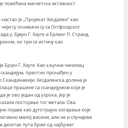
је повећана магнетска активност.
 настао је „Пројекат Хесдален” као
чији су оснивачи су са Остфолдског
а у, Бјøрн Г. Хауге и Ерлинг П. Странд.
роком, но три се истичу као
е Бјорн Г. Хауге. Kао кључни чинилац
 скандијум, првотно пронађен у
о Скандинавији. Хесдаленска долина је
облаци прашине са скандијумом који је
 је ово један од узрока, јер је
казала постојање тог метала. Ова
не појаве као дуготрајно изгарање које
лативно малој висини, али не и случајеве
 и десетак пута брже од најбржег