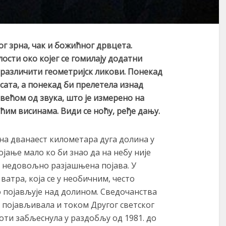
ног зрна, чак и божићног дрвц
ет
а.
лости око којег се гомилају додатни
 различити геометријск ликови.
П
онекад
сата, а понекад би
прелетела изнад
већом од звука, што је измерено
на
ећим висинама. Види се ноћу, ређе дању.
ена дванаест километара дуга долина у
јање мало ко би знао да на небу није
 недовољно разјашњена појава. У
 ватра, која се у необичним, често
појављује над долином. Сведочанства
се појављивала и током Другог светског
епоти забљеснула у раздобљу од 1981. до