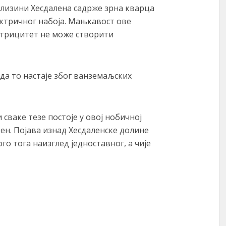
 близини Хесдалена садрже зрна кварца
лектричног набоја. Мањкавост ове
ктрицитет не може створити
да то настаје због ванземаљских
 сваке тезе постоје у овој нобичној
њен. Појава изнад Хесдаленске долине
го тога наизглед једноставног, а чије