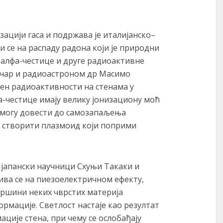
зацији гаса и подржава је италијанско–
 се на распаду радона који је природни
а алфа-честице и друге радиоактивне
ичар и радиоастроном др Масимо
ен радиоактивности на стенама у
а-честице имају велику јонизациону моћ
 могу довести до самозапаљења
и створити плазмоид који поприми
 јапански научници Схуњи Такаки и
нива се на пиезоелектричном ефекту,
вршини неких чврстих материја
мације. Светлост настаје као резултат
ције стена, при чему се ослобађају