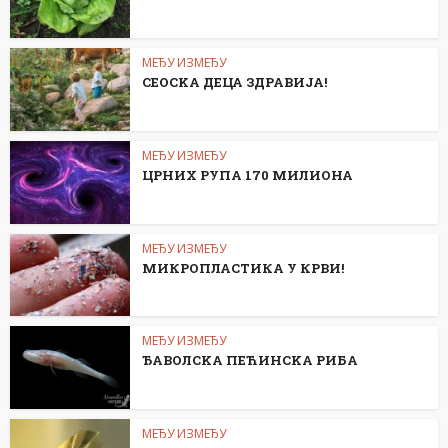
МЕЂУ ИЗМЕЂУ
СЕОСKА ДЕЦА ЗДРАВИЈА!
МЕЂУ ИЗМЕЂУ
ЦРНИХ РУПА 170 МИЛИОНА
МЕЂУ ИЗМЕЂУ
МИКРОПЛАСТИКА У КРВИ!
МЕЂУ ИЗМЕЂУ
ЂАВОЛСKА ПЕЋИНСKА РИБА
МЕЂУ ИЗМЕЂУ