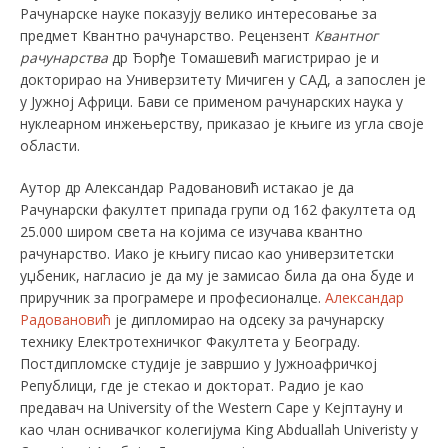
Рачунарске науке показују велико интересовање за
предмет Квантно рачунарство. Рецензент
Квантно
г
рачунарства
др Ђорђе Томашевић магистрирао је и
докторирао на Универзитету Мичиген у САД, а запослен je
у Јужној Африци. Бави се применом рачунарских наука у
нуклеарном инжењерству, приказао је књиге из угла своје
области.
Аутор
др Александар Радовановић истакао је да
Рачунарски факултет припада групи од 162 факултета од
25.000 широм света на којима се изучава квантно
рачунарство. Иако је књигу писао као универзитетски
уџбеник, нагласио је да му је замисао била да она буде и
приручник за програмере и професионалце.
Александар
Радовановић
је дипломирао на одсеку за рачунарску
технику Електротехничког Факултета у Београду.
Постдипломске студије је завршио у Јужноафричкој
Републици, где је стекао и докторат. Радио је као
предавач на University of the Western Cape у Кејптауну и
као члан оснивачког колегијума King Abduallah Univeristy у