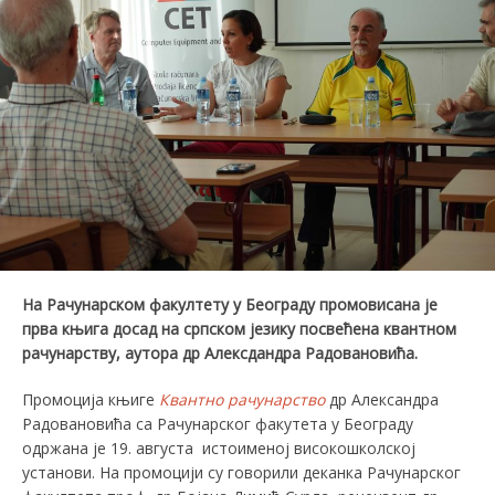
На Рачунарском факултету у Београду промовисана је
прва књига досад на српском језику посвећена квантном
рачунарству, аутора др Алексдандра Радовановића.
Промоција књиге
Квантно рачунарство
др Александра
Радовановића са Рачунарског факутета у Београду
одржана је 19. августа истоименој високошколској
установи. На промоцији су говорили деканка Рачунарског