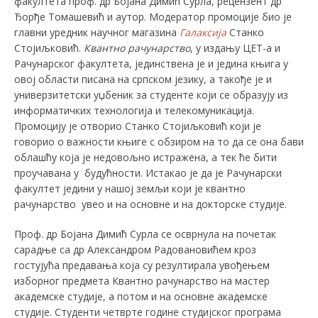
факултета
проф. др Бојана Димић Сурла, рецензент др
Ђорђе Томашевић и аутор. Mодератор промоције био је
главни уредник научног магазина
Галаксија
Станко
Стојиљковић.
Квантно рачунарство
, у издању ЦЕТ-а и
Рачунарског факултета, јединствена је и једина књига у
овој области писана на српском језику, а такође је и
универзитетски уџбеник за студенте који се образују из
информатичких технологија и телекомуникација.
Промоцију је отворио Станко Стојиљковић који је
говорио о важности књиге с обзиром на то да се она бави
облашћу која је недовољно истражена, а тек ће бити
проучавана у будућности. Истакао је да је Рачунарски
факултет једини у нашој земљи који је квантно
рачунарство увео и на основне и на докторске студије.
Проф. др Бојана Димић Сурла се осврнула на почетак
сарадње са др Александром Радовановићем кроз
гостујућа предавања која су резултирала увођењем
изборног предмета Квантно рачунарство на мастер
академске студије, а потом и на основне академске
студије. Студенти четврте године студијског програма