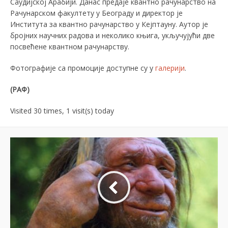
Саудијској Арабији. Данас предаје квантно рачунарство на
Рачунарском факултету у Београду и директор је
Института за квантно рачунарство у Кејптауну. Аутор је
бројних научних радова и неколико књига, укључујући две
посвећене квантном рачунарству.
Фотографије са промоције доступне су у
галерији
.
(РАФ)
Visited 30 times, 1 visit(s) today