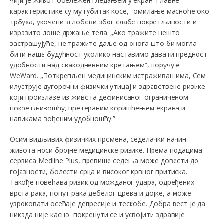
чији је живот обележен гледањем у екран. Главне
карактеристике су му губитак косе, гомилање масноће око
трбуха, укочени зглобови због слабе покретљивости и
изразито лоше држање тела. „Ако тражите нешто
застрашујуће, не тражите даље од онога што би могла
бити наша будућност уколико наставимо давати предност
удобности над свакодневним кретањем”, поручује
WеWаrd. „Поткрепљен медицинским истраживањима, Сем
илуструје дугорочни физички утицај и здравствене ризике
који произлазе из живота дефинисаног ограниченом
покретљивошћу, претераним коришћењем екрана и
навикама вођеним удобношћу.”
Осим видљивих физичких промена, седeлачки начин
живота носи бројне медицинске ризике. Према подацима
сервиса Medline Plus, превише седења може довести до
гојазности, болести срца и високог крвног притиска.
Такође повећава ризик од можданог удара, одређених
врста рака, попут рака дебелог црева и дојке, a може
узроковати осећаје депресије и тескобе. Добра вест је да
никада није касно покренути се и усвојити здравије