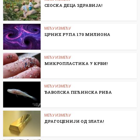
СЕОСKА ДЕЦА ЗДРАВИЈА!
МЕЂУ ИЗМЕЂУ
ЦРНИХ РУПА 170 МИЛИОНА
МЕЂУ ИЗМЕЂУ
МИКРОПЛАСТИКА У КРВИ!
МЕЂУ ИЗМЕЂУ
ЂАВОЛСKА ПЕЋИНСKА РИБА
МЕЂУ ИЗМЕЂУ
ДРАГОЦЕНИЈИ ОД ЗЛАТА!