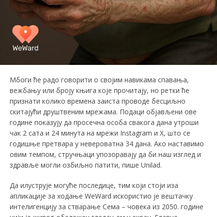
Мбоги ће радо говорити о својим навикама спавања,
вежбању или броју књига које прочитају, но ретки ће
признати колико времена заиста проводе бесциљно
скитајући друштвеним мрежама. Подаци објављени ове
године показују да просечна особа свакога дана утроши
чак 2 сата и 24 минутa на мрежи Instagram и X, што се
годишње претвара у невероватна 34 дана. Ако наставимо
овим темпом, стручњаци упозоравају да би наш изглед и
здравље могли озбиљно патити, пише Unilad.
Да илуструје могуће последице, тим који стоји иза
апликације за ходање WеWаrd искористио је вештачку
интелигенцију за стварање Сема – човека из 2050. године