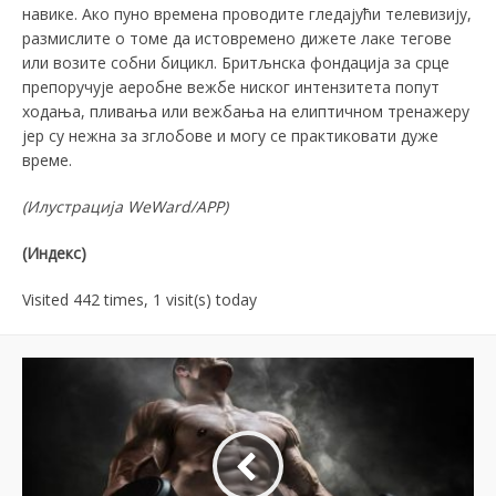
навике. Ако пуно времена проводите гледајући телевизију,
размислите о томе да истовремено дижете лаке тегове
или возите собни бицикл. Бритљнска фондација за срце
препоручује аеробне вежбе ниског интензитета попут
ходања, пливања или вежбања на елиптичном тренажеру
јер су нежна за зглобове и могу се практиковати дуже
време.
(Илустрација
WeWard/APP)
(Индекс)
Visited 442 times, 1 visit(s) today