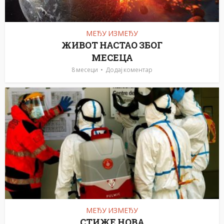
МЕЂУ ИЗМЕЂУ
ЖИВОТ НАСТАО ЗБОГ
МЕСЕЦА
8 месеци
Додај коментар
МЕЂУ ИЗМЕЂУ
СТИЖЕ НОВА