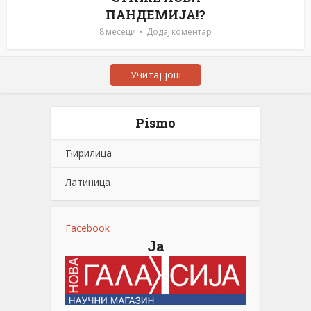
ПАНДЕМИЈА!?
8 месеци
Додај коментар
Учитај још
Pismo
Ћирилица
Латиница
Facebook
Ја