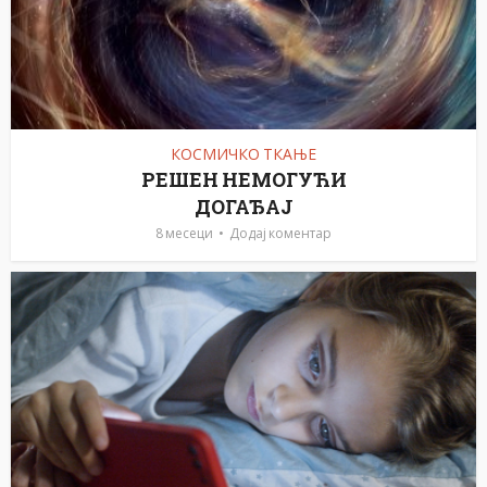
КОСМИЧКО ТКАЊЕ
РЕШЕН НЕМОГУЋИ
ДОГАЂАЈ
8 месеци
Додај коментар