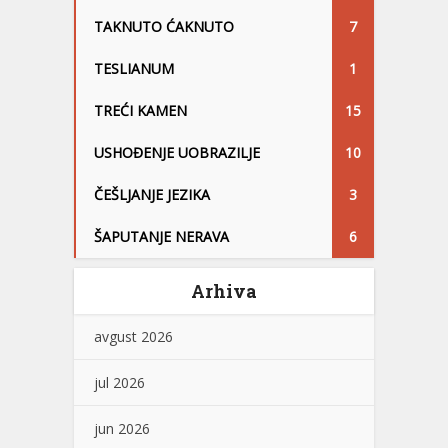
TAKNUTO ĆAKNUTO
7
TESLIANUM
1
TREĆI KAMEN
15
USHOĐENJE UOBRAZILJE
10
ČEŠLJANJE JEZIKA
3
ŠAPUTANJE NERAVA
6
Arhiva
avgust 2026
jul 2026
jun 2026