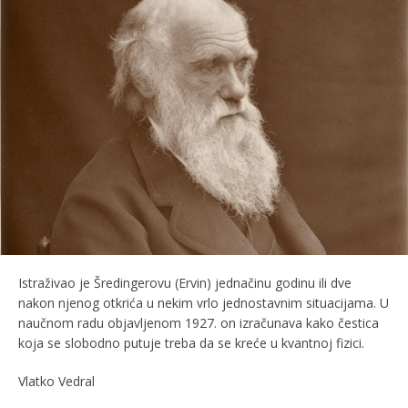
Istraživao je Šredingerovu (Ervin) jednačinu godinu ili dve
nakon njenog otkrića u nekim vrlo jednostavnim situacijama. U
naučnom radu objavljenom 1927. on izračunava kako čestica
koja se slobodno putuje treba da se kreće u kvantnoj fizici.
Vlatko Vedral