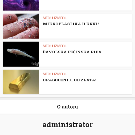
MEĐU IZMEĐU
MIKROPLASTIKA U KRVI!
MEĐU IZMEĐU
ĐAVOLSKA PEĆINSKA RIBA
MEĐU IZMEĐU
DRAGOCENIJI OD ZLATA!
O autoru
administrator