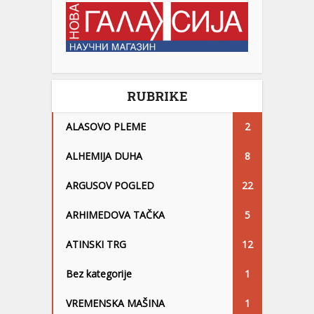
RUBRIKE
ALASOVO PLEME
2
ALHEMIJA DUHA
8
ARGUSOV POGLED
22
ARHIMEDOVA TAČKA
5
ATINSKI TRG
12
Bez kategorije
1
VREMENSKA MAŠINA
1