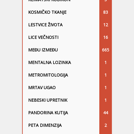
KOSMIČKO TKANJE
83
LESTVICE ŽIVOTA
12
LICE VEČNOSTI
16
MEĐU IZMEĐU
665
MENTALNA LOZINKA
1
METROMITOLOGIJA
1
MRTAV UGAO
1
NEBESKI UPRETNIK
1
PANDORINA KUTIJA
44
PETA DIMENZIJA
2