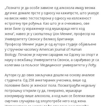
„Познато је да особе зависне од алкохола имају веома
дугачке домале прсте у односу на кажипрсте, што указује
на висок ниво тестостерона у односу на изложеност
естрогену пре рођења. Као што је и очекивано, ове
везе биле су израженије код мушкараца него код
жена”, навео је у саопштењу Џон Менинг, професор на
Универзитету Свонси у Великој Британији.
Професор Менинг један је од аутора студије објављене
у стручном часопису American Journal of Human
Biology. Почасни је научни сарадник на Одсеку за спорт и
науку о вежбању Универзитета Свонси, а сарађивао је са
колегама са пољског Медицинског универзитета у Лођу.
Аутори су до ових закључака дошли на основу анализе
студената. Од 258 анкетираних учесника, више од
половине било је женског пола. Посматрајући недељну
потрошњу открили су да, генерално, мушкарци
конзумирају више алкохола, а код њих се бележи више
смртних случајева од злоупотребе него код жена.