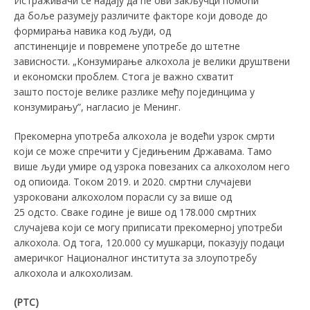
Истраживачи се надају да ће ови закључци помоћи
да боље разумеју различите факторе који доводе до
формирања навика код људи, од
апстиненције и повремене употребе до штетне
зависности. „Конзумирање алкохола је велики друштвени
и економски проблем. Стога је важно схватит
зашто постоје велике разлике међу појединцима у
конзумирању”, нагласио је Менинг.
Прекомерна употреба алкохола је водећи узрок смрти
који се може спречити у Сједињеним Државама. Тамо
више људи умире од узрока повезаних са алкохолом него
од опиоида. Током 2019. и 2020. смртни случајеви
узроковани алкохолом порасли су за више од
25 одсто. Сваке године је више од 178.000 смртних
случајева који се могу приписати прекомерној употреби
алкохола. Од тога, 120.000 су мушкарци, показују подаци
америчког Националног института за злоупотребу
алкохола и алкохолизам.
(РТС)