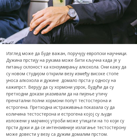
Изглед може да буде важан, поручују европски научници.
Дужина прстију на рукама може бити кључна када је у
питању склоност ка конзумирању алкохола. Они кажу да
су новом студијом открили везу између високе стопе
уноса алкохола и дужине домало прста у односу на
кажипрст. Верују да су хормони узрок, будући да су
претходни докази указивали да на пијење утичу
пренатални полни хормони попут тестостерона и
естрогена. Претходна истраживања показала су да
количина тестостерона и естрогена којој су људи
изложени у мајчиној утроби може утицати на то који су
прсти дужи и да се интензивније излагање тестостерону
може довести у везу са дужим домалим прстом.