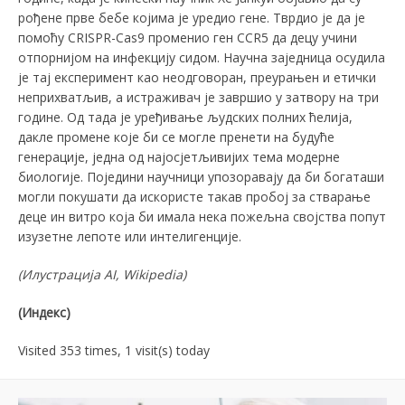
рођене прве бебе којима је уредио гене. Тврдио је да је
помоћу CRISPR-Cas9 променио ген CCR5 да децу учини
отпорнијом на инфекцију сидом. Научна заједница осудила
је тај експеримент као неодговоран, преурањен и етички
неприхватљив, а истраживач је завршио у затвору на три
године. Од тада је уређивање људских полних ћелија,
дакле промене које би се могле пренети на будуће
генерације, једна од најосјетљивијих тема модерне
биологије. Поједини научници упозоравају да би богаташи
могли покушати да искористе такав пробој за стварање
деце ин витро која би имала нека пожељна својства попут
изузетне лепоте или интелигенције.
(Илустрација АI, Wikipediа)
(Индекс)
Visited 353 times, 1 visit(s) today