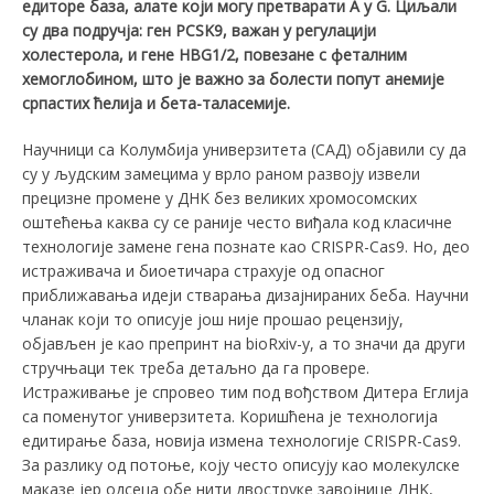
едиторе база, алате који могу претварати А у G. Циљали
су два подручја: ген PCSK9, важан у регулацији
холестерола, и гене HBG1/2, повезане с феталним
хемоглобином, што је важно за болести попут анемије
српастих ћелија и бета-таласемије.
Научници са Kолумбија универзитета (САД) објавили су да
су у људским замецима у врло раном развоју извели
прецизне промене у ДНK без великих хромосомских
оштећења каква су се раније често виђала код класичне
технологије замене гена познате као CRISPR-Cas9. Но, део
истраживача и биоетичара страхује од опасног
приближавања идеји стварања дизајнираних беба. Научни
чланак који то описује још није прошао рецензију,
објављен је као препринт на bioRxiv-у, а то значи да други
стручњаци тек треба детаљно да га провере.
Истраживање је спровео тим под вођством Дитера Еглија
са поменутог универзитета. Kоришћена је технологија
едитирање база, новија измена технологије CRISPR-Cas9.
За разлику од потоње, коју често описују као молекулске
маказе јер одсеца обе нити двоструке завојнице ДНK,