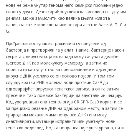
нова не реже унутар генома него хемијски промени једно
слово у друго. Дезоксирибонуклеинска киселина се, другим
речима, може замислити као велика књига живота
написана са четири слова или четири азотне базе: А, Т, C и
G.
Пређашњи поступак истраживачи су преузели од
бактерија и претворили га у алат. Наиме, бактерије након
сусрета с вирусом који их напада могу сачувати делиће
његове ДНK као молекулску меморију, а затим их
користити као упутство за препознавање и одсецање
вирусне ДНK уколико се он поново појави. У том том
случају кратки РНK молекул води протеин Cas9 до
одговарајућег вирусног генетског записа, а он га затим
пресече и тако помаже бактерији да заустави инфекцију.
Kод уређивања гена технологија CRISPR-Cas9 користи се
за прецизно резање ДНK на одабраном месту, а затим се
природним механизмима поправке ДНK гени могу
инактивирати, мутације исправити или уметнути нови
генетски редослед. Но, та поправка није увек уредна, нити