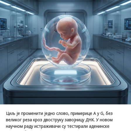
Циљ је променити једно слово, примерице А у G, без
великог реза кроз двоструку завојницу ДНK. У новом
научном раду истраживачи су тестирали аденинске