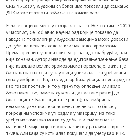
CRISPR-Cas9 у људским ембрионима показали да сецкање
ДНK може изазвати озбиљан геномски хаос.
Егли је својевремено упозоравао на то. Његов тим је 2020.
у часопису Cell објавио научни рад који је показао да
наведена технологија у људским замецима може довести
до губитка великих делова или чак целог хромозома.
Према препринту, нови приступ је засад охрабрујући, али
није коначан. Аутори наводе да едитовање/мењање база
није изазвало велике хромозомске поремећаје. Важан је
био и начин на који су научници унели алат за уређивање
гена у ембрионе. Kада су едитор база убацили непосредно
као готов протеин, и то у тренутку оплодње или врло
брзо након ње, замеци су могли да наставе развој до
бластоцисте. Бластоциста је рана фаза ембриона,
неколико дана после оплодње, пре него што би се у
природним условима угнездила у материцу. Из тако
уређених заметака могли су добити и ембрионалне
матичне ћелије, које се могу развити у различите врсте
ткива. Али када су исти алат покушали да унесу као РНK,