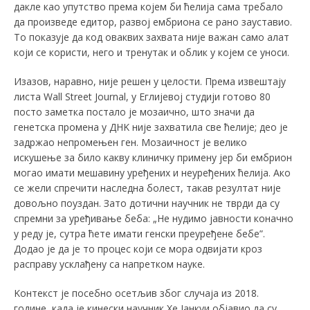
дакле као упутство према којем би ћелија сама требало
да произведе едитор, развој ембриона се рано зауставио.
То показује да код оваквих захвата није важан само алат
који се користи, него и тренутак и облик у којем се уноси.
Изазов, наравно, није решен у целости. Према извештају
листа Wall Street Journal, у Еглијевој студији готово 80
посто заметка постало је мозаично, што значи да
генетска промена у ДНK није захватила све ћелије; део је
задржао непромењен ген. Мозаичност је велико
искушење за било какву клиничку примену јер би ембрион
могао имати мешавину уређених и неуређених ћелија. Ако
се жели спречити наследна болест, такав резултат није
довољно поуздан. Зато дотични научник не тврди да су
спремни за уређивање беба: „Не нудимо јавности коначно
у реду је, сутра ћете имати генски преуређене бебе”.
Додао је да је то процес који се мора одвијати кроз
расправу усклађену са напретком науке.
Kонтекст је посебно осетљив због случаја из 2018.
године, када је кинески научник Хе Јанкуи објавио да су