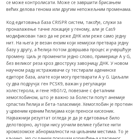
се може контролисати. Може се завршити брисањем
већих делова генома или другим непожељним променама.
Kод едитовања база CRISPR систем, такође, служи за
проналажење тачне локације у геному, али је Cas9
модификован тако да не реже ДНK или реже само једну
нит. На њега је везан ензим који хемијски претвара једну
базу у другу, а ћелија потом довршава процес и учвршћује
промену. Циљ је променити једно слово, примерице А у G,
без великог реза кроз двоструку завојницу ДНK. У новом
научном раду истраживачи су тестирали аденинске
едиторе база, алате који могу претварати А у G. Циљали
су два подручја: ген PCSK9, важан у регулацији
холестерола, и гене HBG1/2, повезане с феталним
хемоглобином, што је важно за болести попут анемије
српастих ћелија и бета-таласемије. Хемоглобин је протеин
у црвеним крвним ћелијама који преноси кисеоник.
Најважнији резултат огледа је да је едитовање било
делотворно, аутори нису уочили велике губитке нити
хромозомске абнормалности на циљаним местима. То је
кључно, јер су ранији покушаји коришћења класичног