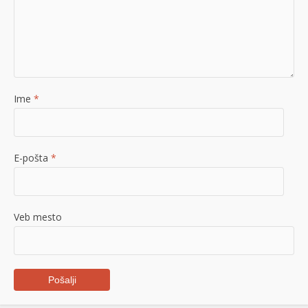
Ime
*
E-pošta
*
Veb mesto