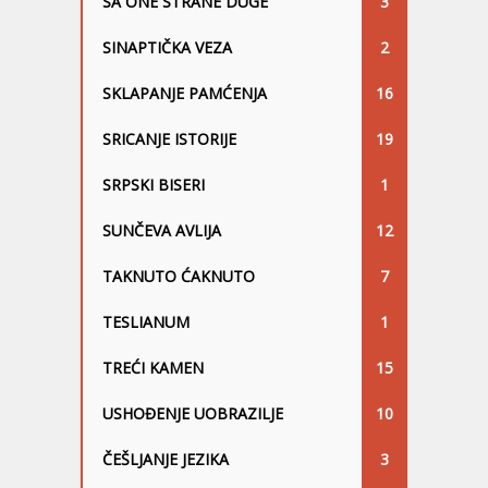
SA ONE STRANE DUGE
3
SINAPTIČKA VEZA
2
SKLAPANJE PAMĆENJA
16
SRICANJE ISTORIJE
19
SRPSKI BISERI
1
SUNČEVA AVLIJA
12
TAKNUTO ĆAKNUTO
7
TESLIANUM
1
TREĆI KAMEN
15
USHOĐENJE UOBRAZILJE
10
ČEŠLJANJE JEZIKA
3