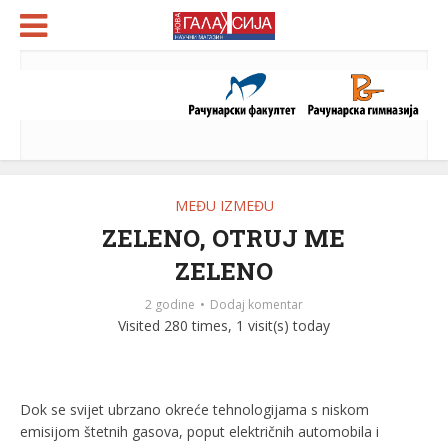
MEĐU IZMEĐU
ZELENO, OTRUJ ME
ZELENO
2 godine
Dodaj komentar
Visited 280 times, 1 visit(s) today
Dok se svijet ubrzano okreće tehnologijama s niskom
emisijom štetnih gasova, poput električnih automobila i