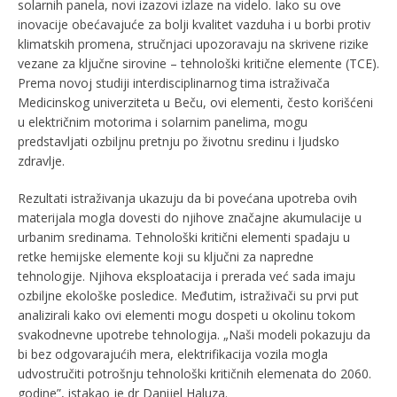
solarnih panela, novi izazovi izlaze na videlo. Iako su ove
inovacije obećavajuće za bolji kvalitet vazduha i u borbi protiv
klimatskih promena, stručnjaci upozoravaju na skrivene rizike
vezane za ključne sirovine – tehnološki kritične elemente (TCE).
Prema novoj studiji interdisciplinarnog tima istraživača
Medicinskog univerziteta u Beču, ovi elementi, često korišćeni
u električnim motorima i solarnim panelima, mogu
predstavljati ozbiljnu pretnju po životnu sredinu i ljudsko
zdravlje.
Rezultati istraživanja ukazuju da bi povećana upotreba ovih
materijala mogla dovesti do njihove značajne akumulacije u
urbanim sredinama. Tehnološki kritični elementi spadaju u
retke hemijske elemente koji su ključni za napredne
tehnologije. Njihova eksploatacija i prerada već sada imaju
ozbiljne ekološke posledice. Međutim, istraživači su prvi put
analizirali kako ovi elementi mogu dospeti u okolinu tokom
svakodnevne upotrebe tehnologija. „Naši modeli pokazuju da
bi bez odgovarajućih mera, elektrifikacija vozila mogla
udvostručiti potrošnju tehnološki kritičnih elemenata do 2060.
godine”, istakao je dr Danijel Haluza.