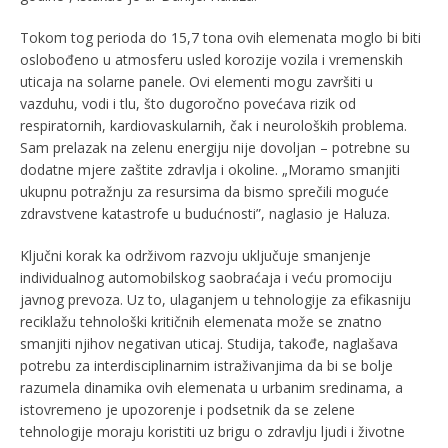
Tokom tog perioda do 15,7 tona ovih elemenata moglo bi biti
oslobođeno u atmosferu usled korozije vozila i vremenskih
uticaja na solarne panele. Ovi elementi mogu završiti u
vazduhu, vodi i tlu, što dugoročno povećava rizik od
respiratornih, kardiovaskularnih, čak i neuroloških problema.
Sam prelazak na zelenu energiju nije dovoljan – potrebne su
dodatne mjere zaštite zdravlja i okoline. „Moramo smanjiti
ukupnu potražnju za resursima da bismo sprečili moguće
zdravstvene katastrofe u budućnosti”, naglasio je Haluza.
Ključni korak ka održivom razvoju uključuje smanjenje
individualnog automobilskog saobraćaja i veću promociju
javnog prevoza. Uz to, ulaganjem u tehnologije za efikasniju
reciklažu tehnološki kritičnih elemenata može se znatno
smanjiti njihov negativan uticaj. Studija, takođe, naglašava
potrebu za interdisciplinarnim istraživanjima da bi se bolje
razumela dinamika ovih elemenata u urbanim sredinama, a
istovremeno je upozorenje i podsetnik da se zelene
tehnologije moraju koristiti uz brigu o zdravlju ljudi i životne