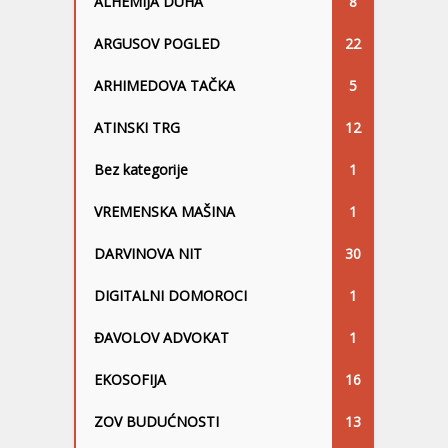
ALHEMIJA DUHA
8
ARGUSOV POGLED
22
ARHIMEDOVA TAČKA
5
ATINSKI TRG
12
Bez kategorije
1
VREMENSKA MAŠINA
1
DARVINOVA NIT
30
DIGITALNI DOMOROCI
1
ĐAVOLOV ADVOKAT
1
EKOSOFIJA
16
ZOV BUDUĆNOSTI
13