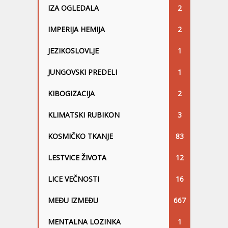
IZA OGLEDALA
2
IMPERIJA HEMIJA
2
JEZIKOSLOVLJE
1
JUNGOVSKI PREDELI
1
KIBOGIZACIJA
2
KLIMATSKI RUBIKON
3
KOSMIČKO TKANJE
83
LESTVICE ŽIVOTA
12
LICE VEČNOSTI
16
MEĐU IZMEĐU
667
MENTALNA LOZINKA
1