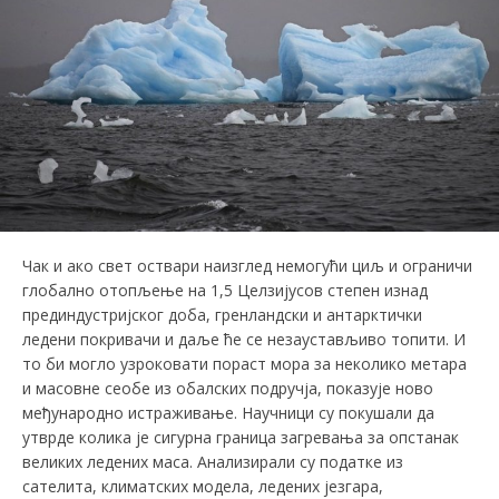
Чак и ако свет оствари наизглед немогући циљ и ограничи
глобално отопљење на 1,5 Целзијусов степен изнад
прединдустријског доба, гренландски и антарктички
ледени покривачи и даље ће се незаустављиво топити. И
то би могло узроковати пораст мора за неколико метара
и масовне сеобе из обалских подручја, показује ново
међународно истраживање. Научници су покушали да
утврде колика је сигурна граница загревања за опстанак
великих ледених маса. Анализирали су податке из
сателита, климатских модела, ледених језгара,