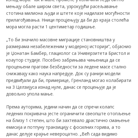
мењају обале широм света, узрокујући расељавање
стотина милиона људи и штете које надилазе могућности
прилагођавања. Нници процјењују да би до краја столећа
мора могла расти 1 центиметар годишње.
„То би значило масовне миграције становништва у
размерама незабележеним у модерној историји”, објаснио
је Џонатан Бамбер, глациолог са Универзитета Бристол и
коаутор студије. Посебно забрињава чињеница да се
процењени прагови безбедности за ледене масе стално
снижавају како наука напредује. Док су ранији модели
предвиђали да би, примерице, Гренланд могао колабирати
на 3 Целзијуса изнад нуле, данас се процењује да је
довољно упола мање.
Према ауторима, једини начин да се спречи колапс
ледених покривача јесте ограничити свеопште отопљење
на близу 1 степен, што би захтевало драстично смањење
емисија и потпуну транзицију с фосилних горива, а то
данас делује крајње невероцатно. „Већ сада видимо