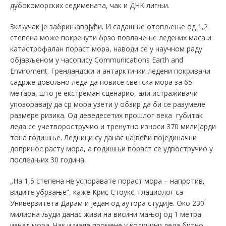
дубокоморских седимената, чак и ДНK лигњи.
Зкључак је забрињавајући. И садашње отопљење од 1,2
степена може покренути брзо повлачење ледених маса и
катастрофалан пораст мора, наводи се у научном раду
објављеном у часопису Communications Earth and
Enviroment. Гренландски и антарктички ледени покривачи
садрже довољно леда да повисе светска мора за 65
метара, што је екстреман сценарио, али истраживачи
упозоравају да ср мора узети у обзир да би се разумеле
размере ризика. Од деведесетих прошлог века губитак
леда се учетворостручио и тренутно износи 370 милијарди
тона годишње. Ледници су данас највећи појединачни
допринос расту мора, а годишњи пораст се удвостручио у
последњих 30 година.
„На 1,5 степена не успоравате пораст мора – напротив,
видите убрзање”, каже Крис Стоукс, глациолог са
Универзитета Дарам и један од аутора студије. Око 230
милиона људи данас живи на висини мањој од 1 метра
изнад мора. Чак и мале промене у количини леда битно