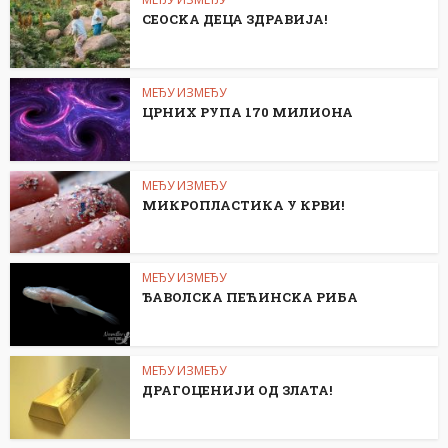
СЕОСKА ДЕЦА ЗДРАВИЈА!
МЕЂУ ИЗМЕЂУ
ЦРНИХ РУПА 170 МИЛИОНА
МЕЂУ ИЗМЕЂУ
МИКРОПЛАСТИКА У КРВИ!
МЕЂУ ИЗМЕЂУ
ЂАВОЛСKА ПЕЋИНСKА РИБА
МЕЂУ ИЗМЕЂУ
ДРАГОЦЕНИЈИ ОД ЗЛАТА!