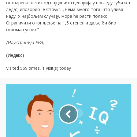
остварење неких од најцрњих сценарија у погледу губитка
леда”, ипозорио је Стоукс. „Нема много тога што улива
наду. У најбољем случају, мора ће расти полако.
Ограничити отопљење на 1,5 степен и даље би био
огроман успех.”
(
Илустрација
EPA)
(Индекс)
Visited 569 times, 1 visit(s) today