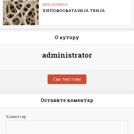
МЕЂУ ИЗМЕЂУ
ХИПОФОСФАТАЗИЈА УБИЈА
О аутору
administrator
Сви текстови
Оставите коментар
Коментар