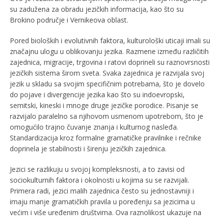
su zadužena za obradu jezičkih informacija, kao što su
Brokino područje i Vernikeova oblast.
Pored bioloških i evolutivnih faktora, kulturološki uticaji imali su
značajnu ulogu u oblikovanju jezika. Razmene između različitih
zajednica, migracije, trgovina i ratovi doprineli su raznovrsnosti
jezičkih sistema širom sveta. Svaka zajednica je razvijala svoj
jezik u skladu sa svojim specifičnim potrebama, što je dovelo
do pojave i divergencije jezika kao što su indoevropski,
semitski, kineski i mnoge druge jezičke porodice. Pisanje se
razvijalo paralelno sa njihovom usmenom upotrebom, što je
omogućilo trajno čuvanje znanja i kulturnog nasleđa.
Standardizacija kroz formalne gramatičke pravilnike i rečnike
doprinela je stabilnosti i širenju jezičkih zajednica.
Jezici se razlikuju u svojoj kompleksnosti, a to zavisi od
sociokulturnih faktora i okolnosti u kojima su se razvijali.
Primera radi, jezici malih zajednica često su jednostavniji i
imaju manje gramatičkih pravila u poređenju sa jezicima u
većim i više uređenim društvima. Ova raznolikost ukazuje na