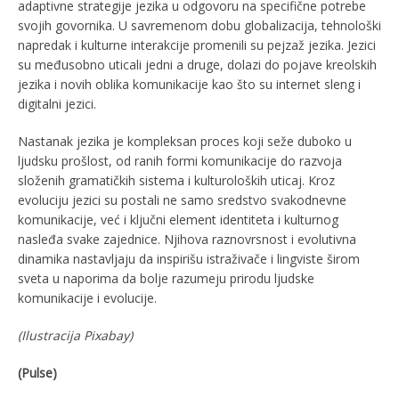
adaptivne strategije jezika u odgovoru na specifične potrebe
svojih govornika. U savremenom dobu globalizacija, tehnološki
napredak i kulturne interakcije promenili su pejzaž jezika. Jezici
su međusobno uticali jedni a druge, dolazi do pojave kreolskih
jezika i novih oblika komunikacije kao što su internet sleng i
digitalni jezici.
Nastanak jezika je kompleksan proces koji seže duboko u
ljudsku prošlost, od ranih formi komunikacije do razvoja
složenih gramatičkih sistema i kulturoloških uticaj. Kroz
evoluciju jezici su postali ne samo sredstvo svakodnevne
komunikacije, već i ključni element identiteta i kulturnog
nasleđa svake zajednice. Njihova raznovrsnost i evolutivna
dinamika nastavljaju da inspirišu istraživače i lingviste širom
sveta u naporima da bolje razumeju prirodu ljudske
komunikacije i evolucije.
(
Ilustracija
Pixabay)
(Pulse)