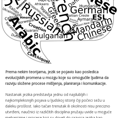
Prema nekim teorijama, jezik se pojavio kao posledica
evolucijskih promena u mozgu koje su omogućile ljudima da
razviju složene procese mišljenja, planiranja i komunikacije.
Nastanak jezika predstavlja jednu od najdubljih i
najkompleksnijih pojava u ljudskoj istoriji čiji počeci sežu u
daleku prošlost. Iako tačan trenutak ili okolnosti nisu precizno
utvrđeni, naučnici iz različitih disciplina pružaju uvide u moguće
mehanizme i procese koji su doveli do razvoja jezika kao