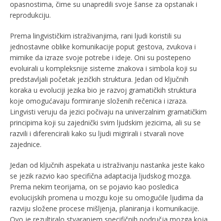
opasnostima, čime su unapredili svoje šanse za opstanak i
reprodukciju.
Prema lingvističkim istraživanjima, rani ljudi koristili su
jednostavne oblike komunikacije poput gestova, zvukova i
mimike da izraze svoje potrebe i ideje. Oni su postepeno
evoluirali u kompleksnije sisteme znakova i simbola koji su
predstavljali početak jezičkih struktura. Jedan od ključnih
koraka u evoluciji jezika bio je razvoj gramatičkih struktura
koje omogućavaju formiranje složenih rečenica i izraza.
Lingvisti veruju da jezici počivaju na univerzalnim gramatičkim
principima koji su zajednički svim ljudskim jezicima, ali su se
razvili i diferencirali kako su ljudi migrirali i stvarali nove
zajednice.
Jedan od ključnih aspekata u istraživanju nastanka jeste kako
se jezik razvio kao specifična adaptacija ljudskog mozga.
Prema nekim teorijama, on se pojavio kao posledica
evolucijskih promena u mozgu koje su omogućile ljudima da
razviju složene procese mišljenja, planiranja i komunikacije.
Ovo je rezultiralo stvaranjem specifičnih područja mozga koja