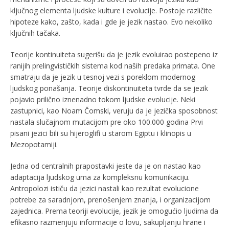
ključnog elementa ljudske kulture i evolucije. Postoje različite
hipoteze kako, zašto, kada i gde je jezik nastao. Evo nekoliko
ključnih tačaka.
Teorije kontinuiteta sugerišu da je jezik evoluirao postepeno iz
ranijih prelingvističkih sistema kod naših predaka primata. One
smatraju da je jezik u tesnoj vezi s poreklom modernog
ljudskog ponašanja. Teorije diskontinuiteta tvrde da se jezik
pojavio prilično iznenadno tokom ljudske evolucije. Neki
zastupnici, kao Noam Čomski, veruju da je jezička sposobnost
nastala slučajnom mutacijom pre oko 100.000 godina Prvi
pisani jezici bili su hijeroglifi u starom Egiptu i klinopis u
Mezopotamiji.
Jedna od centralnih prapostavki jeste da je on nastao kao
adaptacija ljudskog uma za kompleksnu komunikaciju.
Antropolozi ističu da jezici nastali kao rezultat evolucione
potrebe za saradnjom, prenošenjem znanja, i organizacijom
zajednica. Prema teoriji evolucije, jezik je omogućio ljudima da
efikasno razmenjuju informacije o lovu, sakupljanju hrane i