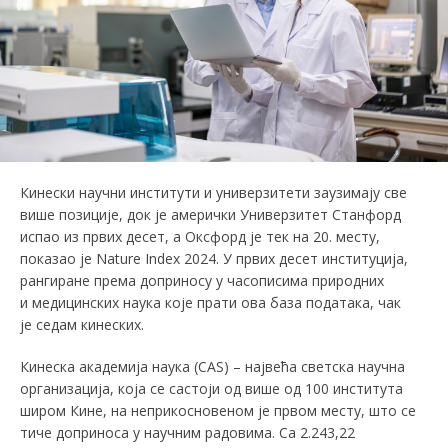
Кинески научни институти и универзитети заузимају све
више позиције, док је амерички Универзитет Станфорд
испао из првих десет, а Оксфорд је тек на 20. месту,
показао је Nature Index 2024. У првих десет институција,
рангиране према доприносу у часописима природних
и медицинских наука које прати ова база података, чак
је седам кинеских.
Кинеска академија наука (CAS) – највећа светска научна
организација, која се састоји од више од 100 института
широм Кине, на неприкосновеном је првом месту, што се
тиче доприноса у научним радовима. Са 2.243,22