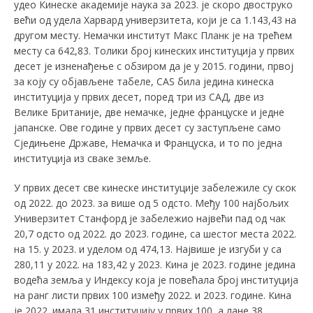
удео Кинеске академије наука за 2023. је скоро двоструко
већи од удела Харвард универзитета, који је са 1.143,43 на
другом месту. Немачки институт Макс Планк је на трећем
месту са 642,83. Толики број кинеских институција у првих
десет је изненађење с обзиром да је у 2015. години, првој
за коју су објављене табеле, CAS била једина кинеска
институција у првих десет, поред три из САД, две из
Велике Британије, две немачке, једне француске и једне
јапанске. Ове године у првих десет су заступљене само
Сједињене Државе, Немачка и Француска, и то по једна
институција из сваке земље.
У првих десет све кинеске институције забележиле су скок
од 2022. до 2023. за више од 5 одсто. Међу 100 најбољих
Универзитет Станфорд је забележио највећи пад од чак
20,7 одсто од 2022. до 2023. године, са шестог места 2022.
на 15. у 2023. и уделом од 474,13. Највише је изгуби у са
280,11 у 2022. на 183,42 у 2023. Кина је 2023. године једина
водећа земља у Индексу која је повећала број институција
на ранг листи првих 100 између 2022. и 2023. године. Кина
је 2022. имала 31 институцију у првих 100, а лане 38.