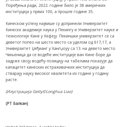
Поређења ради, 2022. године било је 38 америчких
институција у првих 100, а прошле године 35.
Кинеском успеху највише су допринели Универзитет
Кинеске академије наука у Пекингу и Универзитет науке и
технологије Кине у Хефеју. Пекиншки универзитет се са
деветог попео на шесто место са уделом од 617,17, а
Универзитет Џеђианг у Хангџоуу са 13. на девето место.
Чињеница да се водеће институције ван Кине боре да
задрже своју водећу позицију на табелама показује да
капацитет кинеских истраживачких институција да
стварају науку високог квалитета из године у годину
расте.
(
Илустрација
Getty©Longhua Liao
)
(РТ Балкан)