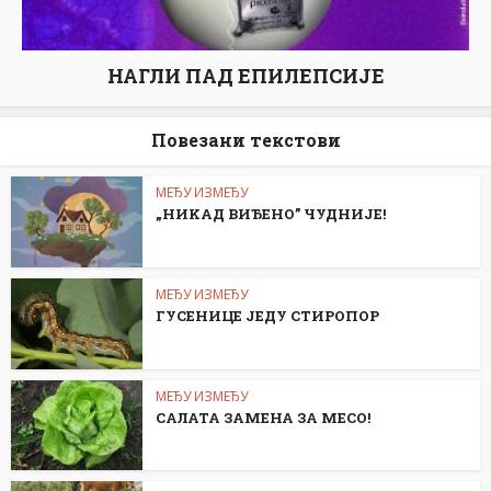
НАГЛИ ПАД ЕПИЛЕПСИЈЕ
Повезани текстови
МЕЂУ ИЗМЕЂУ
„НИKАД ВИЂЕНО” ЧУДНИЈЕ!
МЕЂУ ИЗМЕЂУ
ГУСЕНИЦЕ ЈЕДУ СТИРОПОР
МЕЂУ ИЗМЕЂУ
САЛАТА ЗАМЕНА ЗА МЕСО!