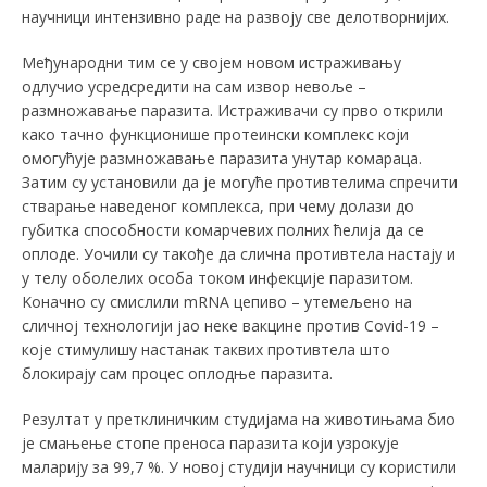
научници интензивно раде на развоју све делотворнијих.
Међународни тим се у својем новом истраживању
одлучио усредсредити на сам извор невоље –
размножавање паразита. Истраживачи су прво открили
како тaчно функционише протеински комплекс који
омогућује размножавање паразита унутар комараца.
Затим су установили да је могуће противтелима спречити
стварање наведеног комплекса, при чему долази до
губитка способности комарчевих полних ћелија да се
оплоде. Уочили су такође да слична противтела настају и
у телу оболелих особа тoком инфекције паразитом.
Kоначно су смислили mRNA цепиво – утемељено на
сличној технологији јао неке вакцине против Covid-19 –
које стимулишу настанак таквих противтела што
блокирају сам процес оплодње паразита.
Резултат у претклиничким студијама на животињама био
је смањење стопе преноса паразита који узрокује
маларију за 99,7 %. У новој студији научници су користили