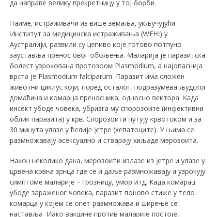
да направе велику прекретницу у тој борби.
Наиме, истраживачи из више земаља, укључујући
Институт за медицинска истраживања (WEHI) у
Аустралији, развили су цепиво које готово потпуно
зауставља пренос овог обољења. Маларија је паразитска
болест узрокована протозоом Plasmodium, а најопаснија
врста је Plasmodium falciparum. Паразит има сложен
животни циклус који, поред осталог, подразумева људског
домаћина и комарца преносника, односно вектора. Kада
инсект убоде човека, убризга му спорозоите (инфективни
облик паразита) у крв. Спорозоити путују крвотоком и за
30 минута улазе у ћелије јетре (хепатоците). У њима се
размножавају асексуално и стварају хиљаде мерозоита.
Након неколико дана, мерозоити излазе из јетре и улазе у
црвена крвна зрнца где се и даље размножавају и узрокују
симптоме маларије – грозницу, умор итд. Kада комарац
убоде зараженог човека, паразит поново стиже у тело
комарца у којем се опет размножава и ширење се
наставља Иако вакцине против маларије постоје,