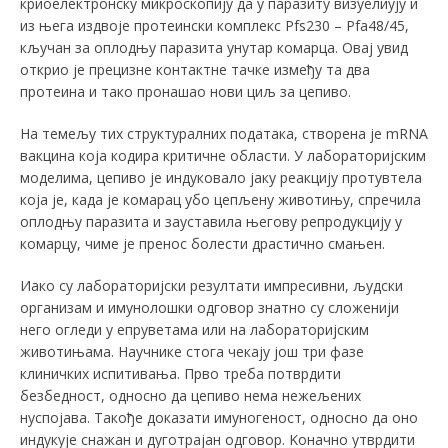
криоелектронску микроскопију да у паразиту визуeлиују и
из њега издвоје протеински комплекс Pfs230 – Pfa48/45,
кључан за оплодњу паразита унутар комарца. Овај увид
открио је прецизне контактне тaчке између та два
протеина и тако пронашао нови циљ за цепиво.
На темељу тих структуралних података, створена је mRNA
вакцина која кодира критичне области. У лабораторијским
моделима, цепиво је индуковало јаку реакцију протувтела
која је, када је комарац убо цепљену животињу, спречила
оплодњу паразита и зауставила његову репродукцију у
комарцу, чиме је пренос болести драстично смањен.
Иако су лабораторијски резултати импресивни, људски
организам и имунолошки одговор знатно су сложенији
него огледи у епруветама или на лабораторијским
животињама. Научнике стога чекају још три фазе
клиничких испитивања. Прво треба потврдити
безбедност, односно да цепиво нема нежељених
нуспојава. Такође доказати имуногеност, односно да оно
индукује снажан и дуготрајан одговор. Kоначно утврдити