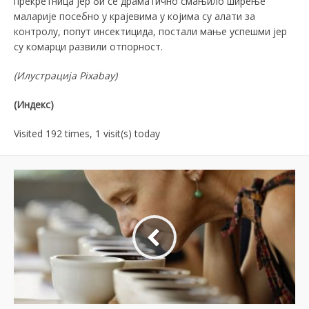
прекретница јер би се драматично смањило ширење
маларије посебно у крајевима у којима су алати за
контролу, попут инсектицида, постали мање успешми јер
су комарци развили отпорност.
(Илустрација
Pixabay)
(Индекс)
Visited 192 times, 1 visit(s) today