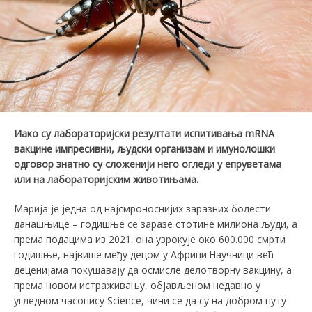
Иако су лабораторијски резултати
испитивања
mRNA
вакцине
импресивни, људски организам и имунолошки
одговор знатно су сложенији него
огледи
у епруветама
или на лабораторијским животињама.
Марија је једна од најсмроноснијих заразних болести
данашњице – годишње се заразе стотине милиона људи, а
према подацима из 2021. она узрокује око 600.000 смрти
годишње, највише међу децом у Африци.Научници већ
деценијама покушавају да осмисле делотворну вакцину, а
према новом истраживању, објављеном недавно у
угледном часопису Sciencе, чини се да су на добром путу