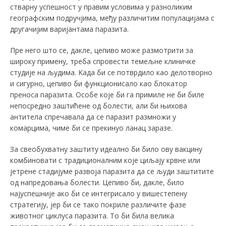
стварну успешност у правим условима у разноликим
географским подручјима, међу различитим популацијама с
другачијим варијантама паразита.
Пре него што се, дакле, цепиво може размотрити за
широку примену, треба спровести темељне клиничке
студије на људима. Kада би се потврдило као делотворно
и сигурно, цепиво би функционисало као блокатор
преноса паразита. Особе које би га примиле не би биле
непосредно заштићене од болести, али би њихова
антитела спречавала да се паразит размножи у
комарцима, чиме би се прекинуо ланац заразе.
За свеобухватну заштиту идеално би било ову вакцину
комбиновати с традиционалним које циљају крвне или
јетрене стадијуме развоја паразита да се људи заштитите
од напредовања болести. Цепиво би, дакле, било
најуспешније ако би се интегрисало у вишестепену
стратегију, јер би се тако покриле различите фазе
животног циклуса паразита. То би била велика