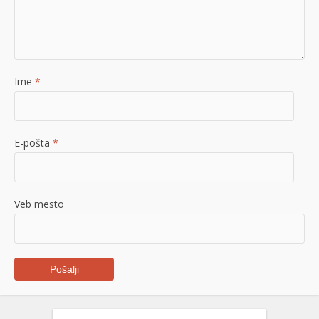
Ime
*
E-pošta
*
Veb mesto