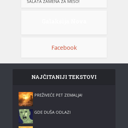
SALATA ZAMENA ZA MESO!
Galaksija Nova
Facebook
NAJČITANIJI TEKSTOVI
PREŽIVEĆE PET ZEMALJA!
GDE DUŠA ODLAZI