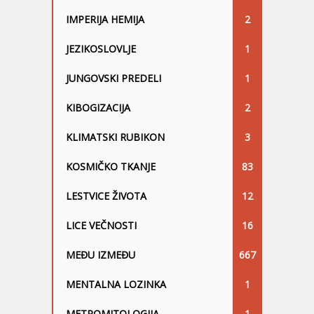
IMPERIJA HEMIJA
2
JEZIKOSLOVLJE
1
JUNGOVSKI PREDELI
1
KIBOGIZACIJA
2
KLIMATSKI RUBIKON
3
KOSMIČKO TKANJE
83
LESTVICE ŽIVOTA
12
LICE VEČNOSTI
16
MEĐU IZMEĐU
667
MENTALNA LOZINKA
1
METROMITOLOGIJA
1