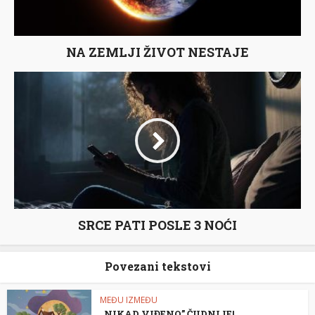
NA ZEMLJI ŽIVOT NESTAJE
SRCE PATI POSLE 3 NOĆI
Povezani tekstovi
MEĐU IZMEĐU
„NIKAD VIĐENO” ČUDNIJE!