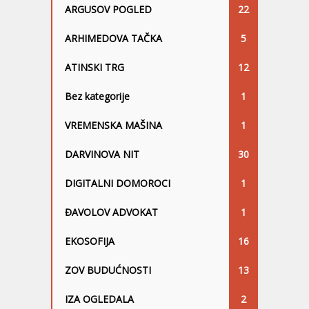
ARGUSOV POGLED
22
ARHIMEDOVA TAČKA
5
ATINSKI TRG
12
Bez kategorije
1
VREMENSKA MAŠINA
1
DARVINOVA NIT
30
DIGITALNI DOMOROCI
1
ĐAVOLOV ADVOKAT
1
EKOSOFIJA
16
ZOV BUDUĆNOSTI
13
IZA OGLEDALA
2