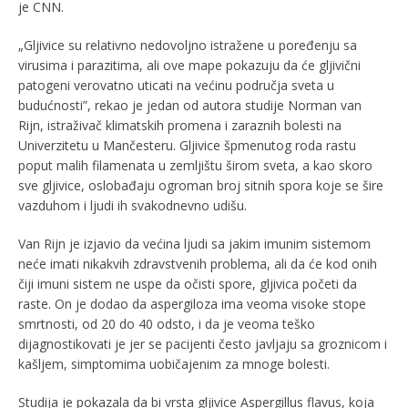
je CNN.
„Gljivice su relativno nedovoljno istražene u poređenju sa
virusima i parazitima, ali ove mape pokazuju da će gljivični
patogeni verovatno uticati na većinu područja sveta u
budućnosti”, rekao je jedan od autora studije Norman van
Rijn, istraživač klimatskih promena i zaraznih bolesti na
Univerzitetu u Mančesteru. Gljivice špmenutog roda rastu
poput malih filamenata u zemljištu širom sveta, a kao skoro
sve gljivice, oslobađaju ogroman broj sitnih spora koje se šire
vazduhom i ljudi ih svakodnevno udišu.
Van Rijn je izjavio da većina ljudi sa jakim imunim sistemom
neće imati nikakvih zdravstvenih problema, ali da će kod onih
čiji imuni sistem ne uspe da očisti spore, gljivica početi da
raste. On je dodao da aspergiloza ima veoma visoke stope
smrtnosti, od 20 do 40 odsto, i da je veoma teško
dijagnostikovati je jer se pacijenti često javljaju sa groznicom i
kašljem, simptomima uobičajenim za mnoge bolesti.
Studija je pokazala da bi vrsta gljivice Aspergillus flavus, koja