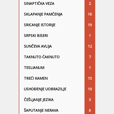
SINAPTIČKA VEZA
2
SKLAPANJE PAMĆENJA
16
SRICANJE ISTORIJE
19
SRPSKI BISERI
1
SUNČEVA AVLIJA
12
TAKNUTO ĆAKNUTO
7
TESLIANUM
1
TREĆI KAMEN
15
USHOĐENJE UOBRAZILJE
10
ČEŠLJANJE JEZIKA
3
ŠAPUTANJE NERAVA
6