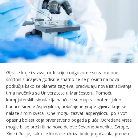
Gljivice koje izazivaju infekcije i odgovorne su za milione
smrtnih slučajeva godišnje znatno će se proširiti na nova
područja kako se planeta zagreva, predviđaju nova istraživanja
tima naučnika sa Univerziteta u Mančesteru. Pomoću
kompjuterskih simulacija naučnici su mapirali potencijalno
buduće širenje Aspergilusa, uobičajene grupe gljivica koje se
nalaze širom sveta. One mogu izazvati aspergilozu, po život
opasnu bolest koja prvenstveno pogađa pluća. Određene vrste
mogle bi se proširiti na nove delove Severne Amerike, Evrope,
Kine i Rusije, kako se klimatska kriza bude pojačavala, preneo