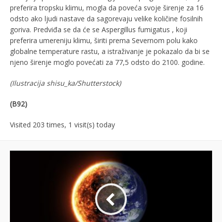
preferira tropsku klimu, mogla da poveća svoje širenje za 16
odsto ako ljudi nastave da sagorevaju velike količine fosilnih
goriva. Predviđa se da će se Aspergillus fumigatus , koji
preferira umereniju klimu, širiti prema Severnom polu kako
globalne temperature rastu, a istraživanje je pokazalo da bi se
njeno širenje moglo povećati za 77,5 odsto do 2100. godine.
(Ilustracija
shisu_ka/Shutterstock)
(B92)
Visited 203 times, 1 visit(s) today