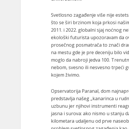
Svetlosno zagađenje više nije estet
što se širi brzinom koja prkosi naš
2011. i 2022. globalni sjaj noćnog n
ekološki futurista upozoravam da o
prosečnog posmatrača to znači dram
na mestu gde je pre deceniju bilo vi
moglo da nabroji jedva 100. Trenut
nebom, svesno ili nesvesno trpeći 
kojem živimo.
Opservatorija Paranal, dom najnapre
predstavlja našeg „kanarinca u rudni
uzbunu jer njihovi instrumenti reag
jasna i surova: ako nismo u stanju 
kilometara udaljenu od prve naseo
problem svetlosnog zagađenja kao gl