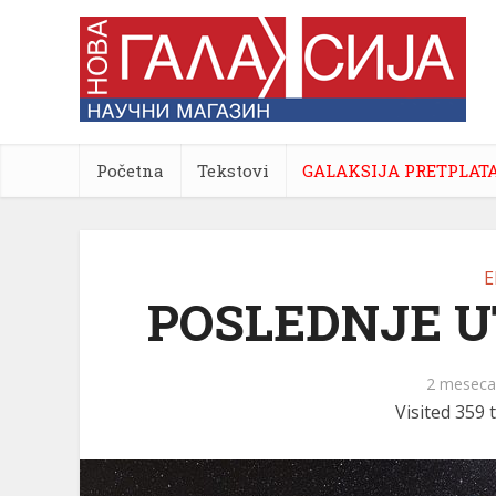
Početna
Tekstovi
GALAKSIJA PRETPLAT
E
POSLEDNJE 
2 meseca
Visited 359 t