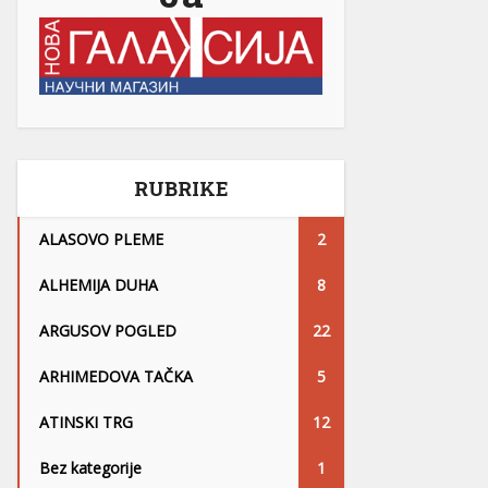
RUBRIKE
ALASOVO PLEME
2
ALHEMIJA DUHA
8
ARGUSOV POGLED
22
ARHIMEDOVA TAČKA
5
ATINSKI TRG
12
Bez kategorije
1