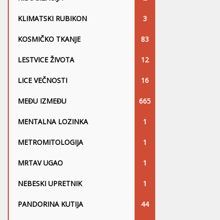
KLIMATSKI RUBIKON
3
KOSMIČKO TKANJE
83
LESTVICE ŽIVOTA
12
LICE VEČNOSTI
16
MEĐU IZMEĐU
665
MENTALNA LOZINKA
1
METROMITOLOGIJA
1
MRTAV UGAO
1
NEBESKI UPRETNIK
1
PANDORINA KUTIJA
44