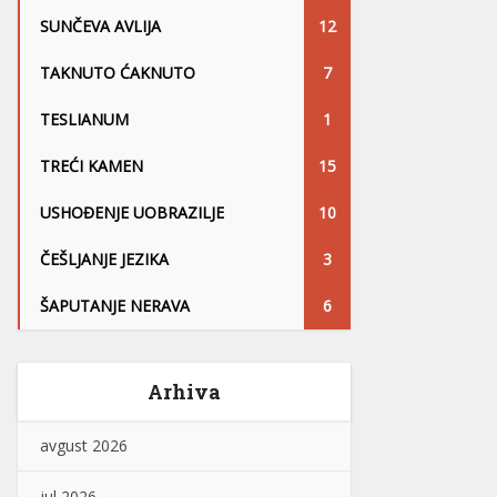
SUNČEVA AVLIJA
12
TAKNUTO ĆAKNUTO
7
TESLIANUM
1
TREĆI KAMEN
15
USHOĐENJE UOBRAZILJE
10
ČEŠLJANJE JEZIKA
3
ŠAPUTANJE NERAVA
6
Arhiva
avgust 2026
jul 2026