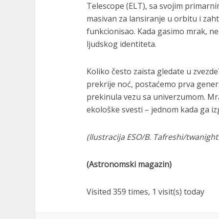
Telescope (ELT), sa svojim primarni
masivan za lansiranje u orbitu i zah
funkcionisao. Kada gasimo mrak, n
ljudskog identiteta.
Koliko često zaista gledate u zvezd
prekrije noć, postaćemo prva generac
prekinula vezu sa univerzumom. Mr
ekološke svesti – jednom kada ga iz
(
Ilustracija
ESO/B. Tafreshi/twanight
(Astronomski magazin)
Visited 359 times, 1 visit(s) today