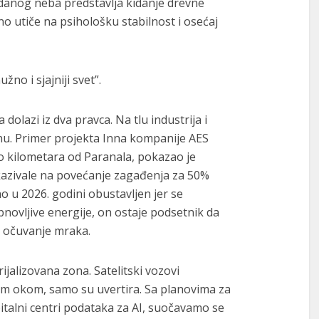
zdanog neba predstavlja kidanje drevne
no utiče na psihološku stabilnost i osećaj
žno i sjajniji svet”.
olazi iz dva pravca. Na tlu industrija i
inu. Primer projekta Inna kompanije AES
o kilometara od Paranala, pokazao je
kazivale na povećanje zagađenja za 50%
no u 2026. godini obustavljen jer se
novljive energije, on ostaje podsetnik da
a očuvanje mraka.
ijalizovana zona. Satelitski vozovi
lim okom, samo su uvertira. Sa planovima za
orbitalni centri podataka za AI, suočavamo se