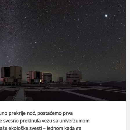
puno prekrije noć, postaćemo prva
a je svesno prekinula vezu sa univerzumom.
aše ekološke svesti – jednom kada ga