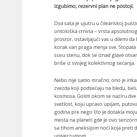
izgubimo, rezervni plan ne postoji.
Dva sata je ujutru u čileanskoj pust
ontološka crnina – vrsta apsolutnog 
prostor, ostavljajući vas u dilemi da l
korak van praga menja sve. Stopala p
suvu stenu, dok se iznad glave otvar
briše iz svojeg kolektivnog sećanja.
Nebo nije samo mračno; ono je inka
zvezda koji podsećaju na bledu, b
kosmosa. Golim okom se naziru dve z
svetlost, koju upravo upijam, putov
godina pre nego što je dotakla moju
mesta na planeti gde je ovo senzor
sa tihom aneksijom noći koja preti 
univerzumom.