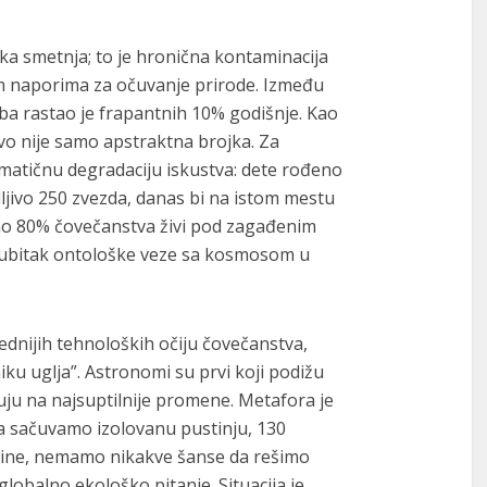
ska smetnja; to je hronična kontaminacija
im naporima za očuvanje prirode. Između
eba rastao je frapantnih 10% godišnje. Kao
vo nije samo apstraktna brojka. Za
atičnu degradaciju iskustva: dete rođeno
dljivo 250 zvezda, danas bi na istom mestu
no 80% čovečanstva živi pod zagađenim
gubitak ontološke veze sa kosmosom u
dnijih tehnoloških očiju čovečanstva,
ku uglja”. Astronomi su prvi koji podižu
uju na najsuptilnije promene. Metafora je
da sačuvamo izolovanu pustinju, 130
bine, nemamo nikakve šanse da rešimo
obalno ekološko pitanje. Situacija je