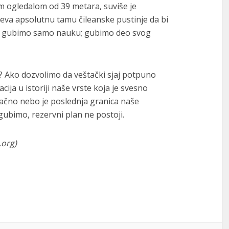
m ogledalom od 39 metara, suviše je
teva apsolutnu tamu čileanske pustinje da bi
e gubimo samo nauku; gubimo deo svog
e? Ako dozvolimo da veštački sjaj potpuno
ija u istoriji naše vrste koja je svesno
ačno nebo je poslednja granica naše
gubimo, rezervni plan ne postoji.
.org
)