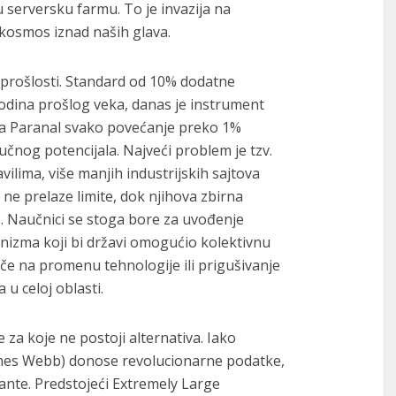
serversku farmu. To je invazija na
 kosmos iznad naših glava.
t prošlosti. Standard od 10% dodatne
odina prošlog veka, danas je instrument
Za Paranal svako povećanje preko 1%
učnog potencijala. Najveći problem je tzv.
vilima, više manjih industrijskih sajtova
ne prelaze limite, dok njihova zbirna
. Naučnici se stoga bore za uvođenje
zma koji bi državi omogućio kolektivnu
ače na promenu tehnologije ili prigušivanje
 u celoj oblasti.
a koje ne postoji alternativa. Iako
ames Webb) donose revolucionarne podatke,
ante. Predstojeći Extremely Large