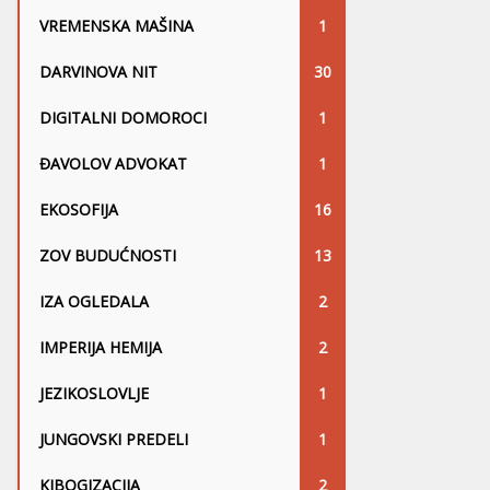
VREMENSKA MAŠINA
1
DARVINOVA NIT
30
DIGITALNI DOMOROCI
1
ĐAVOLOV ADVOKAT
1
EKOSOFIJA
16
ZOV BUDUĆNOSTI
13
IZA OGLEDALA
2
IMPERIJA HEMIJA
2
JEZIKOSLOVLJE
1
JUNGOVSKI PREDELI
1
KIBOGIZACIJA
2