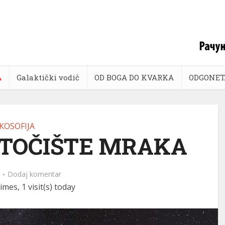
A
Galaktički vodič
OD BOGA DO KVARKA
ODGONET
KOSOFIJA
UTOČIŠTE MRAKA
Dodaj komentar
imes, 1 visit(s) today