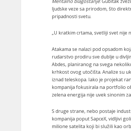
Mentalno blagostanje
: Gubitak zve
ljudske veze sa prirodom, što direkt
pripadnosti svetu.
„U kratkim crtama, svetliji svet nije nu
Atakama se nalazi pod opsadom koja d
rudarstvo prodiru sve dublje u divlj
Abdes, planiranog na svega nekolik
krhkost ovog utočišta. Analize su u
iznad teleskopa. Iako je projekat ra
kompanija fokusirala na portfolio ob
zelena energija nije uvek sinonim z
S druge strane, nebo postaje industr
kompanija poput SapceX, vidljivi go
milione satelita koji bi služili kao 