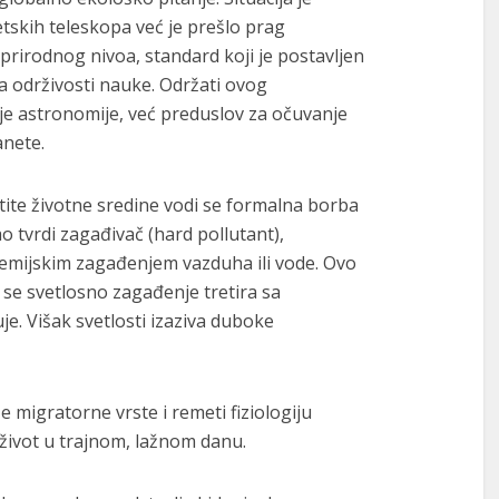
etskih teleskopa već je prešlo prag
rirodnog nivoa, standard koji je postavljen
 održivosti nauke. Održati ovog
nje astronomije, već preduslov za očuvanje
anete.
tite životne sredine vodi se formalna borba
ao tvrdi zagađivač (hard pollutant),
 hemijskim zagađenjem vazduha ili vode. Ovo
 se svetlosno zagađenje tretira sa
e. Višak svetlosti izaziva duboke
še migratorne vrste i remeti fiziologiju
na život u trajnom, lažnom danu.