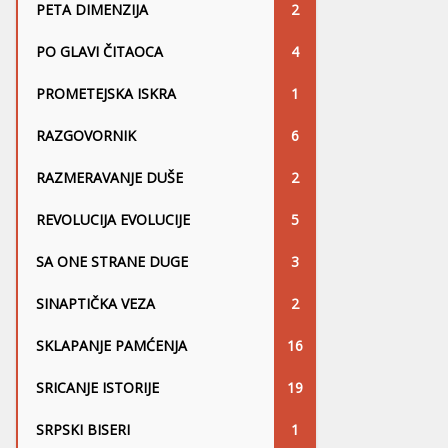
PETA DIMENZIJA
2
PO GLAVI ČITAOCA
4
PROMETEJSKA ISKRA
1
RAZGOVORNIK
6
RAZMERAVANJE DUŠE
2
REVOLUCIJA EVOLUCIJE
5
SA ONE STRANE DUGE
3
SINAPTIČKA VEZA
2
SKLAPANJE PAMĆENJA
16
SRICANJE ISTORIJE
19
SRPSKI BISERI
1