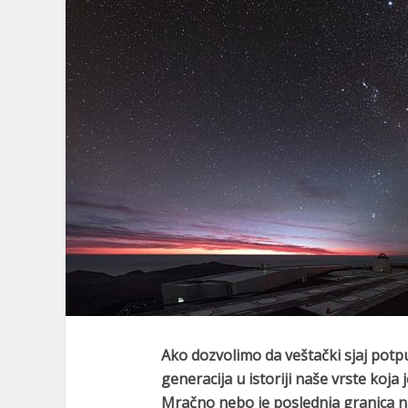
Ako dozvolimo da veštački sjaj pot
generacija u istoriji naše vrste koj
Mračno nebo je poslednja granica n