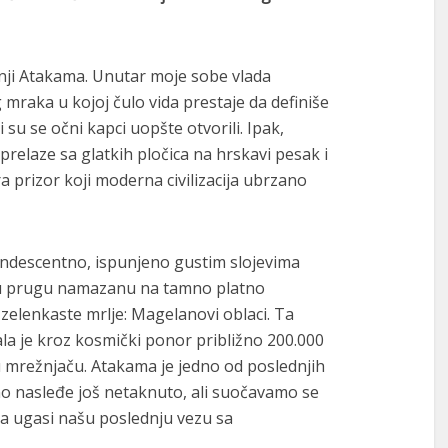
inji Atakama. Unutar moje sobe vlada
mraka u kojoj čulo vida prestaje da definiše
i su se očni kapci uopšte otvorili. Ipak,
relaze sa glatkih pločica na hrskavi pesak i
a prizor koji moderna civilizacija ubrzano
ndescentno, ispunjeno gustim slojevima
elu prugu namazanu na tamno platno
elenkaste mrlje: Magelanovi oblaci. Ta
ala je kroz kosmički ponor približno 200.000
 mrežnjaču. Atakama je jedno od poslednjih
no nasleđe još netaknuto, ali suočavamo se
da ugasi našu poslednju vezu sa