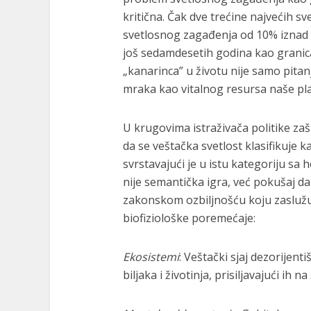
kritična. Čak dve trećine najvećih sv
svetlosnog zagađenja od 10% iznad p
još sedamdesetih godina kao granica
„kanarinca” u životu nije samo pita
mraka kao vitalnog resursa naše pl
U krugovima istraživača politike zaš
da se veštačka svetlost klasifikuje k
svrstavajući je u istu kategoriju sa
nije semantička igra, već pokušaj da
zakonskom ozbiljnošću koju zaslužuj
biofiziološke poremećaje:
Ekosistemi
: Veštački sjaj dezorijenti
biljaka i životinja, prisiljavajući ih 