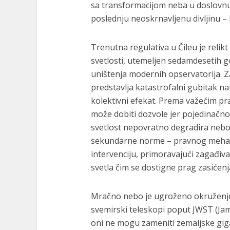
sa transformacijom neba u doslovnu 
poslednju neoskrnavljenu divljinu –
Trenutna regulativa u Čileu je relik
svetlosti, utemeljen sedamdesetih g
uništenja modernih opservatorija. 
predstavlja katastrofalni gubitak na
kolektivni efekat. Prema važećim pra
može dobiti dozvole jer pojedinačno 
svetlost nepovratno degradira nebo
sekundarne norme – pravnog mehani
intervenciju, primoravajući zagađiv
svetla čim se dostigne prag zasićenja
Mračno nebo je ugroženo okruženje z
svemirski teleskopi poput JWST (J
oni ne mogu zameniti zemaljske gig