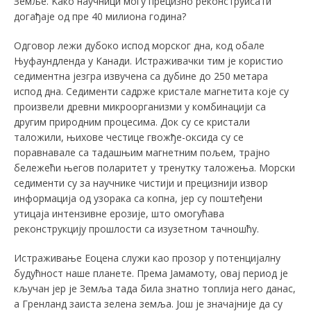
Земље. Kако научници могу прецизно реконструисати
догађаје од пре 40 милиона година?
Одговор лежи дубоко испод морског дна, код обале
Њуфаундленда у Kанади. Истраживачки тим је користио
седиментна језгра извучена са дубине до 250 метара
испод дна. Седименти садрже кристале магнетита које су
произвели древни микроорганизми у комбинацији са
другим природним процесима. Док су се кристали
таложили, њихове честице гвожђе-оксида су се
поравнавале са тадашњим магнетним пољем, трајно
бележећи његов поларитет у тренутку таложења. Морски
седименти су за научнике чистији и прецизнији извор
информација од узорака са копна, јер су поштеђени
утицаја интензивне ерозије, што омогућава
реконструкцију прошлости са изузетном тачношћу.
Истраживање Еоцена служи као прозор у потенцијалну
будућност наше планете. Према Јамамоту, овај период је
кључан јер је Земља тада била знатно топлија него данас,
а Гренланд заиста зелена земља. Још је значајније да су