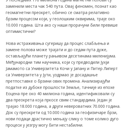
заменили места чак 540 пута. Овај феномен, познат као
геомагнетни преокрет, обично се сматра релативно
брзим процесом који, у геолошким оквирима, траје око
10.000 година. Шта ако су наши прорачуни били превише
оптимистични?
Нова истраживања сугеришу да процес слабљења и
замене полова може трајати и до седам пута дуже,
остављајући планету рањивом десетинама миленијума.
Међународни тим научника, који су предводили Јухји
Јамамото са Универзитета Kочи у Јапану и Питер Липерт
са Универзитета у Јути, уздрмао је досадашње
претпоставке о брзини ових промена. Анализирајући
податке из дубоке прошлости Земље, тачније из епохе
Еоцена пре око 40 милиона година, идентификовали су
два преокрета која пркосе свим стандардима. Један је
трајао 18.000 година, а други невероватних 70.000 година.
Док су преокрети од 10.000 година за геофизичаре брзи,
нови подаци драстично мењају слику о томе колико дуго
процеси у језгру могу бити нестабилни.