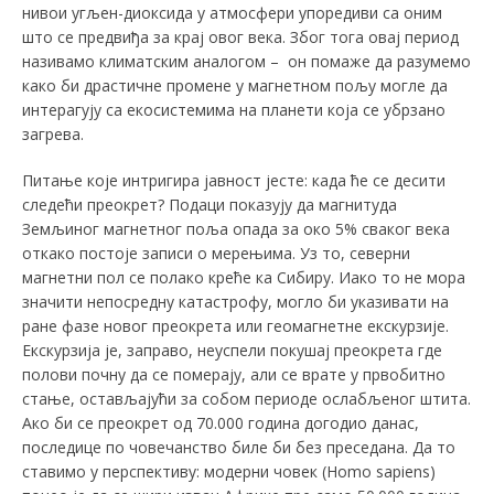
нивои угљен-диоксида у атмосфери упоредиви са оним
што се предвиђа за крај овог века. Због тога овај период
називамо климатским аналогом – он помаже да разумемо
како би драстичне промене у магнетном пољу могле да
интерагују са екосистемима на планети која се убрзано
загрева.
Питање које интригира јавност јесте: када ће се десити
следећи преокрет? Подаци показују да магнитуда
Земљиног магнетног поља опада за око 5% сваког века
откако постоје записи о мерењима. Уз то, северни
магнетни пол се полако креће ка Сибиру. Иако то не мора
значити непосредну катастрофу, могло би указивати на
ране фазе новог преокрета или геомагнетне екскурзије.
Екскурзија је, заправо, неуспели покушај преокрета где
полови почну да се померају, али се врате у првобитно
стање, остављајући за собом периоде ослабљеног штита.
Ако би се преокрет од 70.000 година догодио данас,
последице по човечанство биле би без преседана. Да то
ставимо у перспективу: модерни човек (Homо sapiens)