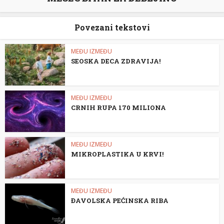
Povezani tekstovi
MEĐU IZMEĐU
SEOSKA DECA ZDRAVIJA!
MEĐU IZMEĐU
CRNIH RUPA 170 MILIONA
MEĐU IZMEĐU
MIKROPLASTIKA U KRVI!
MEĐU IZMEĐU
ĐAVOLSKA PEĆINSKA RIBA