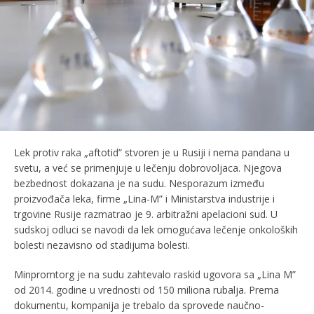
Lek protiv raka „aftotid” stvoren je u Rusiji i nema pandana u
svetu, a već se primenjuje u lečenju dobrovoljaca. Njegova
bezbednost dokazana je na sudu. Nesporazum između
proizvođača leka, firme „Lina-M” i Ministarstva industrije i
trgovine Rusije razmatrao je 9. arbitražni apelacioni sud. U
sudskoj odluci se navodi da lek omogućava lečenje onkoloških
bolesti nezavisno od stadijuma bolesti.
Minpromtorg je na sudu zahtevalo raskid ugovora sa „Lina M”
od 2014. godine u vrednosti od 150 miliona rubalja. Prema
dokumentu, kompanija je trebalo da sprovede naučno-