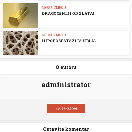
MEĐU IZMEĐU
DRAGOCENIJI OD ZLATA!
MEĐU IZMEĐU
HIPOFOSFATAZIJA UBIJA
O autoru
administrator
Svi tekstovi
Ostavite komentar