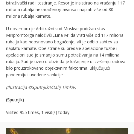
istraživački rad i testiranje. Resor je insistirao na vraćanju 117
miliona rubalja nezarađenog avansa i naplati više od 80
miliona rubalja kamate.
U novembru je Arbitražni sud Moskve podržao stav
Minpromtorga naloživši „Lina M” da vrati više od 117 miliona
rubalja kao neosnovano bogaćenje, ali je odbio zahtev za
naplatu kamate. Obe strane su predale apelacione tužbe i
apelacioni sud je smanjio sumu potraživanja na 14 miliona
rubalja. Sud je uzeo u obzir da je kašnjenje u izvršenju radova
bilo prouzrokovano objektivnim faktorima, uključujući
pandemiju i uvedene sankcije.
(Ilustracija
©
Sputnjik/Vitalij Timkiv)
(Sputnjik)
Visited 955 times, 1 visit(s) today