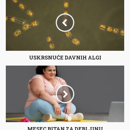
USKRSNUĆE DAVNIH ALGI
MESEC BITAN ZA DEBLJINU