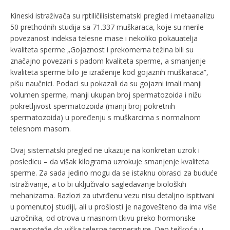
Kineski istraživača su rptiličilisistematski pregled i metaanalizu
50 prethodnih studija sa 71.337 muškaraca, koje su merile
povezanost indeksa telesne mase i nekoliko pokauatelja
kvaliteta sperme „Gojaznost i prekomerna težina bili su
značajno povezani s padom kvaliteta sperme, a smanjenje
kvaliteta sperme bilo je izraženije kod gojaznih muškaraca”,
pišu naučnici. Podaci su pokazali da su gojazni imali manji
volumen sperme, manji ukupan broj spermatozoida i nižu
pokretljivost spermatozoida (manji broj pokretnih
spermatozoida) u poređenju s muškarcima s normalnom
telesnom masom.
Ovaj sistematski pregled ne ukazuje na konkretan uzrok i
posledicu – da višak kilograma uzrokuje smanjenje kvaliteta
sperme. Za sada jedino mogu da se istaknu obrasci za buduće
istraživanje, a to bi uključivalo sagledavanje bioloških
mehanizama. Razlozi za utvrđenu vezu nisu detaljno ispitivani
u pomenutoj studiji, ali u prošlosti je nagovešteno da ima više
uzročnika, od otrova u masnom tkivu preko hormonske
neravnoteže do viška telesne temperature. Deo teškoća u