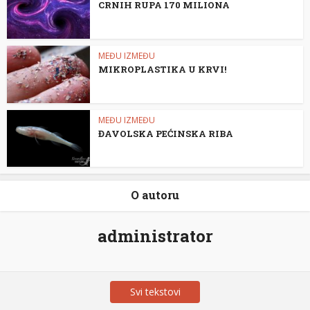
CRNIH RUPA 170 MILIONA
MEĐU IZMEĐU
MIKROPLASTIKA U KRVI!
MEĐU IZMEĐU
ĐAVOLSKA PEĆINSKA RIBA
O autoru
administrator
Svi tekstovi