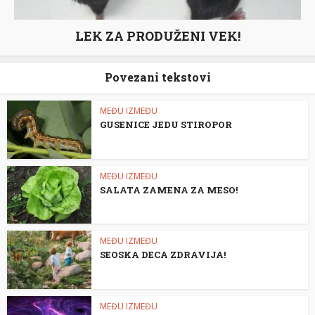
LEK ZA PRODUŽENI VEK!
Povezani tekstovi
MEĐU IZMEĐU
GUSENICE JEDU STIROPOR
MEĐU IZMEĐU
SALATA ZAMENA ZA MESO!
MEĐU IZMEĐU
SEOSKA DECA ZDRAVIJA!
MEĐU IZMEĐU