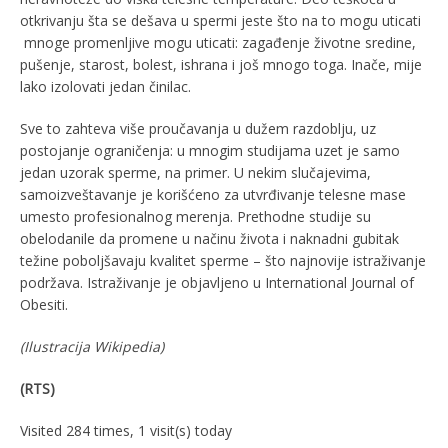
otkrivanju šta se dešava u spermi jeste što na to mogu uticati
mnoge promenljive mogu uticati: zagađenje životne sredine,
pušenje, starost, bolest, ishrana i još mnogo toga. Inače, mije
lako izolovati jedan činilac.
Sve to zahteva više proučavanja u dužem razdoblju, uz
postojanje ograničenja: u mnogim studijama uzet je samo
jedan uzorak sperme, na primer. U nekim slučajevima,
samoizveštavanje je korišćeno za utvrđivanje telesne mase
umesto profesionalnog merenja. Prethodne studije su
obelodanile da promene u načinu života i naknadni gubitak
težine poboljšavaju kvalitet sperme – što najnovije istraživanje
podržava. Istraživanje je objavljeno u International Journal of
Obesiti.
(
Ilustracija
Wikipedia)
(RTS)
Visited 284 times, 1 visit(s) today