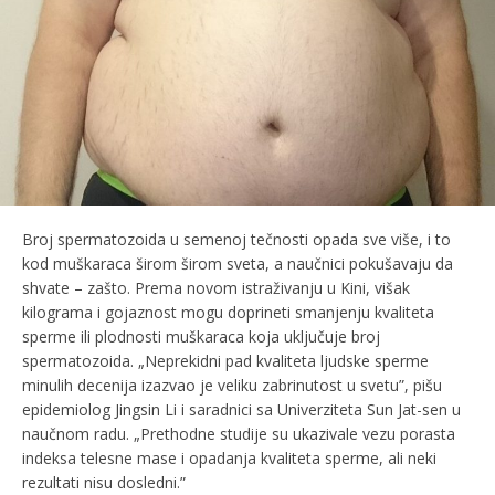
Broj spermatozoida u semenoj tečnosti opada sve više, i to
kod muškaraca širom širom sveta, a naučnici pokušavaju da
shvate – zašto. Prema novom istraživanju u Kini, višak
kilograma i gojaznost mogu doprineti smanjenju kvaliteta
sperme ili plodnosti muškaraca koja uključuje broj
spermatozoida. „Neprekidni pad kvaliteta ljudske sperme
minulih decenija izazvao je veliku zabrinutost u svetu”, pišu
epidemiolog Jingsin Li i saradnici sa Univerziteta Sun Jat-sen u
naučnom radu. „Prethodne studije su ukazivale vezu porasta
indeksa telesne mase i opadanja kvaliteta sperme, ali neki
rezultati nisu dosledni.”