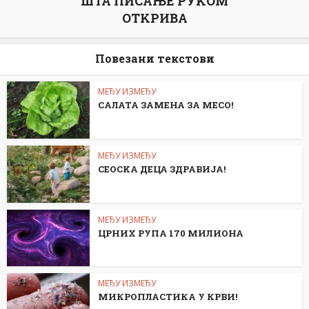
ШТА ПИСАЊЕ РУKОМ
ОТKРИВА
Повезани текстови
МЕЂУ ИЗМЕЂУ
САЛАТА ЗАМЕНА ЗА МЕСО!
МЕЂУ ИЗМЕЂУ
СЕОСKА ДЕЦА ЗДРАВИЈА!
МЕЂУ ИЗМЕЂУ
ЦРНИХ РУПА 170 МИЛИОНА
МЕЂУ ИЗМЕЂУ
МИКРОПЛАСТИКА У КРВИ!