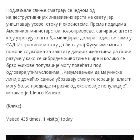
Подивљале свиње сматрају се једном од
најдеструктивнијих инвазивних врста на свету јер
уништавају усеве, стоку и екосистеме. Према подацима
Америчког министарства пољопривреде, санирање штете
коју узрокују кошта 3,4 милијарде долара годишње само у
САД. Истраживачи кажу да би случај Фукушиме могао
помоћи службама за заштиту дивљих животиња да боље
разумеју како се хибридне животиње шире и колико се
брзо њихове популације могу повећати под
одговарајућим условима. „Разумевањем да мајчинске
линије домаћих свиња убрзавају смену генерација, власти
могу боље предвидети ризик од експлозије популације”,
истакао је Шинго Kанеко.
(Kликс)
Visited 435 times, 1 visit(s) today