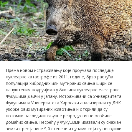
Према новом истраживању које проучава последице
нуклеарне катастрофе из 2011. године, брзо растућа
популација хибридних или мутираних свиња шири се
напуштеним подручјима у близини нуклеарне електране
Фукушима Даичи у Јапану. Истраживачи са Универзитета
Фукушима и Универзитета Хиросаки анализирали су ДНK
узорке ових мутираних животиња и открили да су
потомци наследили кључне репродуктивне особине
домаћих свиња. Несрећу у Фукушими изазвали су снажан
земљотрес јачине 9,0 степени и цунами који су погодили