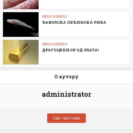
МЕЂУ ИЗМЕЂУ
ЂАВОЛСKА ПЕЋИНСKА РИБА
МЕЂУ ИЗМЕЂУ
ДРАГОЦЕНИЈИ ОД ЗЛАТА!
О аутору
administrator
Сви текстови