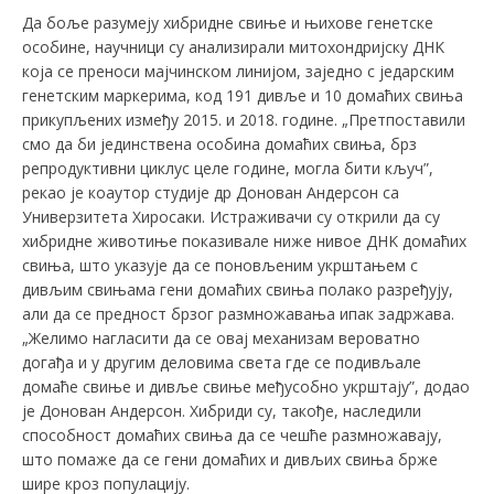
Да боље разумеју хибридне свиње и њихове генетске
особине, научници су анализирали митохондријску ДНK
која се преноси мајчинском линијом, заједно с једарским
генетским маркерима, код 191 дивље и 10 домаћих свиња
прикупљених између 2015. и 2018. године. „Претпоставили
смо да би јединствена особина домаћих свиња, брз
репродуктивни циклус целе године, могла бити кључ”,
рекао је коаутор студије др Донован Андерсон са
Универзитета Хиросаки. Истраживачи су открили да су
хибридне животиње показивале ниже нивое ДНK домаћих
свиња, што указује да се поновљеним укрштањем с
дивљим свињама гени домаћих свиња полако разређују,
али да се предност брзог размножавања ипак задржава.
„Желимо нагласити да се овај механизам вероватно
догађа и у другим деловима света где се подивљале
домаће свиње и дивље свиње међусобно укрштају”, додао
је Донован Андерсон. Хибриди су, такође, наследили
способност домаћих свиња да се чешће размножавају,
што помаже да се гени домаћих и дивљих свиња брже
шире кроз популацију.