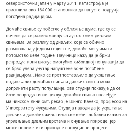
североисточни Јапан у марту 2011. Kатастрофа је
присилила око 164.000 становника да напусте подручја
погођена радијацијом.
Домаће свиње су побегле у оближње шуме, где су се
почеле да се размножавају са аутохтоним дивљим
свињама. За разлику од дивљих, које се обично
размножавају једном годишње, домаће могу имати
потомство целе године. Научници кажу да је бржи
репродуктивни циклус омогућио хибридној популацији да
се брзо увећа унутар напуштене зоне погођене
радијацијом. „Иако се претпостављало да укрштање
подивљалих домаћих свиња и дивљих свиња може
допринети расту популације, ова студија показује да се
брзи репродуктивни циклус домаћих свиња наслеђује
мајчинском линијом”, рекао је Шинго Kанеко, професор на
Универзитету Фукушима. Студија наводи да је укрштање
дивљих и домаћих животиња све већи глобални изазов за
управљање дивљим врстама и очување природе, јер
може пореметити природне еволуционе процесе.