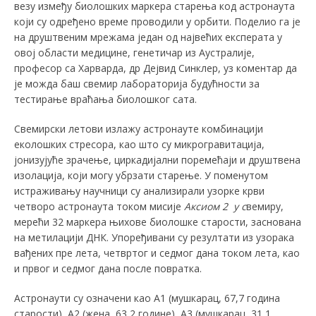
везу између биолошких маркера старења код астронаута
који су одређено време проводили у орбити. Поделио га је
на друштвеним мрежама један од највећих експерата у
овој области медицине, генетичар из Аустралије,
професор са Харварда, др Дејвид Синклер, уз коментар да
је можда баш свемир лабораторија будућности за
тестирање враћања биолошког сата.
Свемирски летови излажу астронауте комбинацији
еколошких стресора, као што су микрогравитација,
јонизујуће зрачење, циркадијални поремећаји и друштвена
изолација, који могу убрзати старење. У поменутом
истраживању научници су анализирали узорке крви
четворо астронаута током мисије
Аксиом 2 у с
вемиру,
мерећи 32 маркера њихове биолошке старости, заснована
на метилацији ДНК. Упоређивани су резултати из узорака
вађених пре лета, четвртог и седмог дана током лета, као
и првог и седмог дана после повратка.
Астронаути су означени као А1 (мушкарац, 67,7 година
старости), А2 (жена, 63,2 године), А3 (мушкарац, 31,1