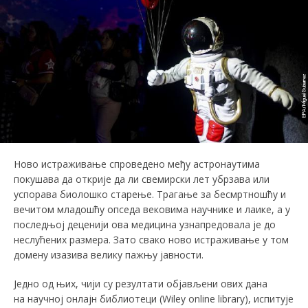
Ново истраживање спроведено међу астронаутима
покушава да открије да ли свемирски лет убрзава или
успорава биолошко старење. Трагање за бесмртношћу и
вечитом младошћу опседа вековима научнике и лаике, а у
последњој деценији ова медицина узнапредовала је до
неслућених размера. Зато свако ново истраживање у том
домену изазива велику пажњу јавности.
Једно од њих, чији су резултати објављени ових дана
на научној онлајн библиотеци (Wiley online library), испитује