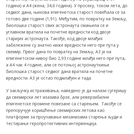
година) и А4 (жена, 34,6 година). У просеку, током лета, до
седмог дана, њихова епигенетска старост повећала се за
готово две године (1,91). Међутим, по повратку на Земљу,
биолошка старост свих астронаута смањила се и
углавном вратила на почетне вредности код двоје
старијих астронаута. Такође, код двоје млађих
забележене су знатно ниже вредности него пре пута у
свемир. Првог дана по повратку на Земљу, А3 је на
епигенетском нивоу био 2,93 године млађи него пре пута,
а А4 чак 4 године, али се потоњој астронауткињи
биолошка старост седмог дана вратила на почетне
вредности. А3 је остао подмлађен и тада.
У закључку истраживања, наведено је да налази сугеришу
да свемирски лет изазива брзе, али реверзибилне
епигенетске промене повезане са старењем. Такође се
препоручује коришћење свемирских летова као
платформе за проучавање механизама старења људи и
тестирање геропротективних интервенција.