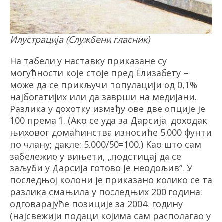
Илустрација (Службени гласник)
На табели у наставку приказане су
могућности које стоје пред Елизабету –
може да се прикључи популацији од 0,1%
најбогатијих или да заврши на медијани.
Разлика у дохотку између ове две опције је
100 према 1. (Ако се уда за Дарсија, доходак
њиховог домаћинства износиће 5.000 фунти
по члану; дакле: 5.000/50=100.) Kао што сам
забележио у вињети, „подстицај да се
заљуби у Дарсија готово је неодољив
”
. У
последњој колони је приказано колико се та
разлика смањила у последњих 200 година:
одговарајуће позиције за 2004. годину
(најсвежији подаци којима сам располагао у