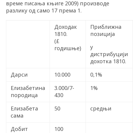
време писања књиге 2009) производе
разлику од само 17 према 1.
Доходак
Приближна
1810.
позиција
(£
у
годишње)
дистрибуцији
дохотка
1810.
Дарси
10.000
0,1%
Елизабетина
3.000/7-
1%
породица
430
Елизабета
50
средњи
сама
Добит
100