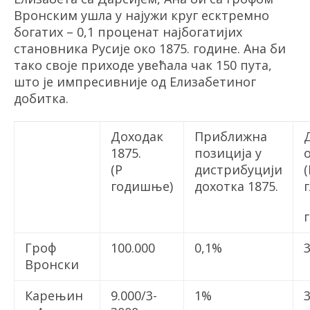
Вронским ушла у најужи круг есктремно
богатих – 0,1 проценат најбогатијих
становника Русије око 1875. године. Ана би
тако своје приходе увећала чак 150 пута,
што је импресивније од Елизабетиног
добитка.
Доходак
Приближна
1875.
позиција у
(Р
дистрибуцији
годишње)
дохотка
1875.
Гроф
100.000
0,1%
3
Вронски
Карењин
9.000/3-
1%