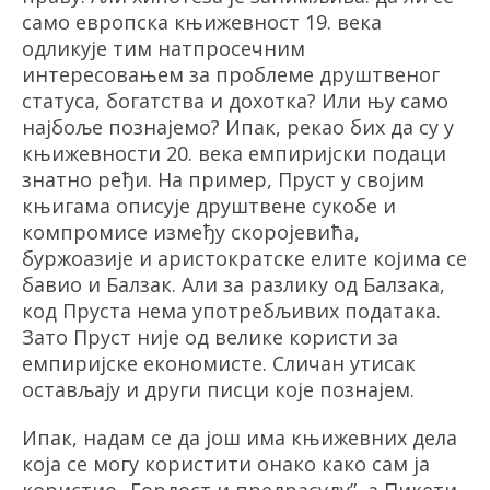
само европска књижевност 19. века
одликује тим натпросечним
интересовањем за проблеме друштвеног
статуса, богатства и дохотка? Или њу само
најбоље познајемо? Ипак, рекао бих да су у
књижевности 20. века емпиријски подаци
знатно ређи. На пример, Пруст у својим
књигама описује друштвене сукобе и
компромисе између скоројевића,
буржоазије и аристократске елите којима се
бавио и Балзак. Али за разлику од Балзака,
код Пруста нема употребљивих података.
Зато Пруст није од велике користи за
емпиријске економисте. Сличан утисак
остављају и други писци које познајем.
Ипак, надам се да још има књижевних дела
која се могу користити онако како сам ја