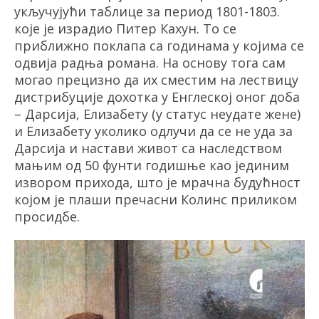
укључујући таблице за период 1801-1803.
које је израдио Питер
Кахун
. То се
приближно поклапа са годинама у којима се
одвија радња романа. На основу тога сам
могао прецизно да их сместим на лествицу
дистрибуције дохотка у Енглеској оног доба
– Дарсија, Елизабету (у статус неудате жене)
и Елизабету уколико одлучи да се не уда за
Дарсија и настави живот са наследством
мањим од 50 фунти годишње као јединим
извором прихода, што је мрачна будућност
којом је плаши пречасни
Колинс
приликом
просидбе.