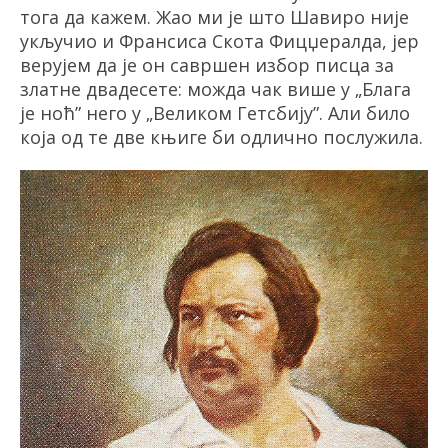
тога да кажем. Жао ми је што Шавиро није
укључио и Франсиса Скота Фицџералда, јер
верујем да је он савршен избор писца за
златне двадесете: можда чак више у
„
Блага
је ноћ
”
него у
„
Великом Гетсбију
”
. Али било
која од те две књиге би одлично послужила.