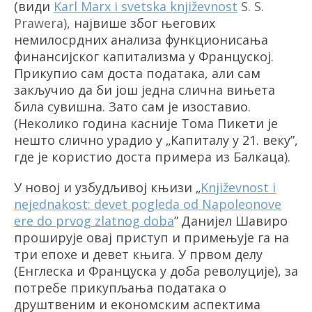
(види
Karl Marx i svetska književnost
S. S.
Prawera
),
највише због његових
немилосрдних анализа функционисања
финансијског капитализма у Француској.
Прикупио сам доста података, али сам
закључио да би још једна слична вињета
била сувишна. Зато сам је изоставио.
(Неколико година касније Тома Пикети је
нешто слично урадио у
„
Kапиталу у 21. веку
”
,
где је користио доста примера из Балкаца)
.
У новој и узбудљивој књизи
„
Književnost i
nejednakost: devet pogleda od Napoleonove
ere do prvog zlatnog doba
”
Дани
ј
ел Шавиро
проширује овај приступ и примењује га на
три епохе и девет књига. У првом делу
(Енглеска и Француска у доба револуције), за
потребе прикупљања података о
друштвеним и економским аспектима