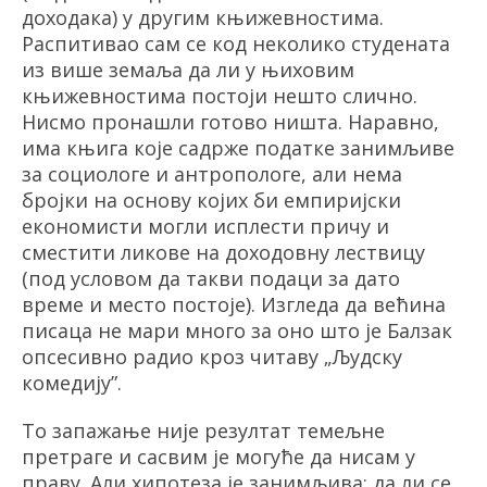
доходака) у другим књижевностима.
Распитивао сам се код неколико студената
из више земаља да ли у њиховим
књижевностима постоји нешто слично.
Нисмо пронашли готово ништа. Наравно,
има књига које садрже податке занимљиве
за социологе и антропологе, али нема
бројки на основу којих би емпиријски
економисти могли исплести причу и
сместити ликове на доходовну лествицу
(под условом да такви подаци за дато
време и место постоје). Изгледа да већина
писаца не мари много за оно што је Балзак
опсесивно радио кроз читаву
„
Људску
комедију
”
.
То запажање није резултат темељне
претраге и сасвим је могуће да нисам у
праву. Али хипотеза је занимљива: да ли се