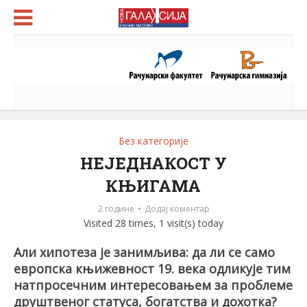
Без категорије
НЕЈЕДНАКОСТ У
КЊИГАМА
2 године
Додај коментар
Visited 28 times, 1 visit(s) today
Али хипотеза је занимљива: да ли се само
европска књижевност 19. века одликује тим
натпросечним интересовањем за проблеме
друштвеног статуса, богатства и дохотка?