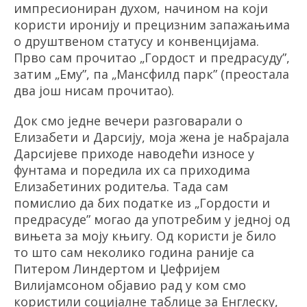
импресиониран духом, начином на који
користи иронију и прецизним запажањима
о друштвеном статусу и конвенцијама.
Прво сам прочитао
„
Гордост и предрасуду
”
,
затим
„
Ему
”
, па
„
Мансфилд парк
”
(преостала
два још нисам прочитао).
Док смо једне вечери разговарали о
Елизабети и Дарсију, моја жена је набрајала
Дарсијеве приходе наводећи износе у
фунтама и поредила их са приходима
Елизабетиних родитеља. Тада сам
помислио да бих податке из
„
Гордости и
предрасуде
”
могао да употребим у једној од
вињета за моју књигу. Од користи је било
то што сам неколико година раније са
Питером Линдертом и
Џефријем
Вилијамсоном
објавио рад у ком смо
користили социјалне таблице за Енглеску,