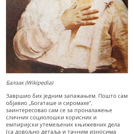
Балзак (
Wikipedia
)
Завршио бих једним запажањем. Пошто сам
објавио
„
Богаташе и сиромахе
”
,
заинтересовао сам се за проналажење
сличних социолошки корисних и
емпиријски утемељених књижевних дела
(са довољно детаља и тачним износима