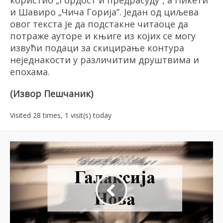
користио
„
Гордост и предрасуду
”
, а Пикети
и Шавиро
„
Чича Гори
ј
а
”
. Један од циљева
овог текста је да подстакне читаоце да
потраже ауторе и књиге из којих се могу
извући подаци за скицирање контура
неједнакости у различитим друштвима и
епохама.
(Извор
Пешчаник)
Visited 28 times, 1 visit(s) today