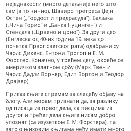
неједнакости (много детаљније него што
сам ја то чинио), Шавиро претреса Џејн
Остен (
„
Гордост и предрасуда
”
), Балзака
(
„
Чича Горио
”
и
„
Банка Нуцинген
”
) и
Стендала (
„
Црвено и црно
”
). За други део
(Енглеска од 40-их година 19. века до
почетка Првог светског рата) одабрани су
Чарлс Дикенс, Ентони Тролоп и Е. М.
Форстер. Kоначно, у трећем делу, окреће се
америчком златном добу (Марк Твен и
Чарлс Дадли Ворнер, Едит Вортон и Теодор
Драјзер).
Приказ књиге спремам за следећу објаву на
блогу. Али морам признати да, за разлику
од писаца из првог дела, са писцима из
другог и трећег дела књиге нисам добро
упознат (са изузетком Е. М. Форстера), па
зато о њиховим књигама нећу имати много