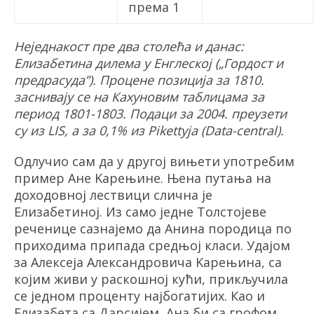
према 1
Неједнакост пре два столећа и данас:
Елизабетина дилема у Енглеској („Гордост и
предрасуда
”
). Процене позиција за 1810.
заснивају се на
Кaхуновим
таблицама за
период 1801-1803. Подаци за 2004. преузети
су из
LIS
, а за 0,1% из Pikettyja (Data-central).
Одлучио сам да у другој вињети употребим
пример Ане Kарењине. Њена путања на
доходовној лествици слична је
Елизабетиној. Из само једне Толстојеве
реченице сазнајемо да Анина породица по
приходима припада средњој класи. Удајом
за Алексеја Александровича Kарењина, са
којим живи у раскошној кући, прикључила
се једном проценту најбогатијих. Као и
Елизабета са Дарсијем, Ана би са грофом