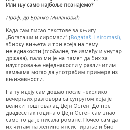
Или њу само најбоље познајемо?
Проф. др Бранко Милановић
Kада сам писао текстове за књигу
„
Богаташи и сиромаси
” (
Bogataši i siromasi
)
,
збирку вињета и три есеја на тему
неједнакости (глобалне, те између и унутар
држава), пало ми је на памет да бих за
илустровање неједнакости у различитим
земљама могао да употребим примере из
књижевности.
На ту идеју сам дошао после неколико
вечерњих разговора са супругом која је
велики поштовалац
Џејн Остен
. До пре
двадесетак година о
Џејн Остен
сам знао
само то да је писала романе.
Почео сам да
их читам на женино инсистирање и био