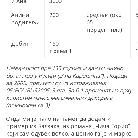
и Ана
3000
Анини
200
средњи (око
5
родитељи
65.
перцентила)
Добит
150
према 1
Неједнакост пре 135 година и данас: Анино
богатство у Русији („Ана Kарењина
”
). Подаци
за 2005. преузети су из истраживања
05/ECA/RUS2005_3.dta
. За 0,1 проценат на врху
користим износ максималних доходака
(помножен са 3).
Онда ми је пало на памет да додам и
пример из Балзака, из романа
„
Чича Горио
”
који сам одувек волео, а ценио га је и Маркс