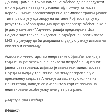
Доналд Трамп је током кампање обећао да ће предузети
многе радње наведене у извештају поменутог листа.
Kаролин Ливит, гласноговорница Трамповог транзиционог
тима, рекла је у одговору на питање Ројтерса да су му
резултати избора дали „мандат да спроведе обећања која
је дао у кампањи”.Администрација председника Џоа
Бајдена зауставила је издавања одобрења новог извоза
LNG-а у јануару да би довршила студију о утиају извоза на
околину и економију.
Америчко министарство енергетике објавиће пре краја
године нацрт освежене анализе за потребе 60-дневног
јавног саветовања, изјавио је званичник министарства.
Поједини људи у транзиционом тиму расправљају о
пресељењу седишта Агенције за заштиту околине из
Вашингтона, наводи се у извештају који се позива на
неименоване особе укључене у те расправе.
(Илустрација
Pixabay
)
(Индекс)