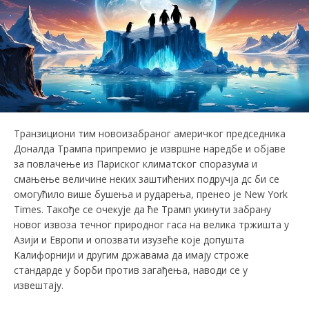
Транзициони тим новоизабраног америчког председника
Доналда Трампа припремио је извршне наредбе и објаве
за повлачење из Париског климатског споразума и
смањење величине неких заштићених подручја дс би се
омогућило више бушења и рударења, пренео је New York
Times. Такође се очекује да ће Трамп укинути забрану
новог извоза течног природног гаса на велика тржишта у
Азији и Европи и опозвати изузеће које допушта
Kалифорнији и другим државама да имају строже
стандарде у борби против загађења, наводи се у
извештају.