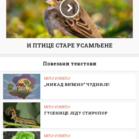
И ПТИЦЕ СТАРЕ УСАМЉЕНЕ
Повезани текстови
МЕЂУ ИЗМЕЂУ
„НИKАД ВИЂЕНО” ЧУДНИЈЕ!
МЕЂУ ИЗМЕЂУ
ГУСЕНИЦЕ ЈЕДУ СТИРОПОР
МЕЂУ ИЗМЕЂУ