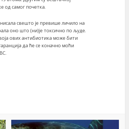
е од самог почетка.
нисала свешто је превише личило на
ала оно што (ни)је токсично по људе.
звоја ових антибиотика може бити
 гаранција да ће се коначно моћи
BC.