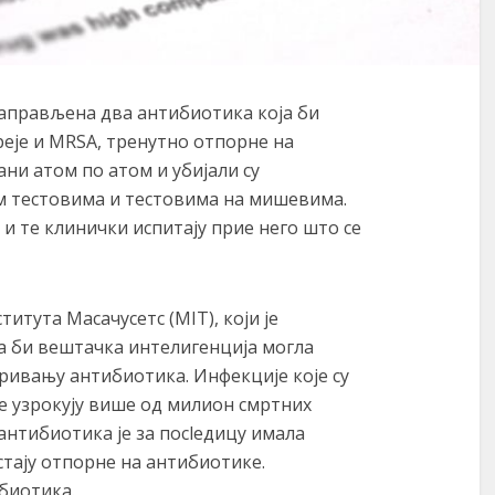
аправљена два антибиотика која би
еје и MRSA, тренутно отпорне на
ни атом по атом и убијали су
м тестовима и тестовима на мишевима.
 и те клинички испитају прие него што се
тута Масачусетс (MIT), који је
да би вештачка интелигенција могла
кривању антибиотика. Инфекције које су
 узрокују више од милион смртних
антибиотика је за посlедицу имала
стају отпорне на антибиотике.
биотика.