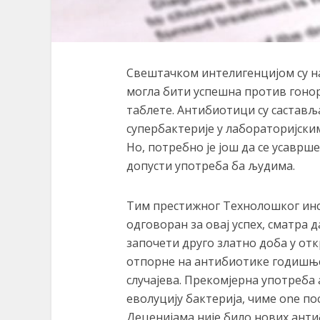
Свештачком интелигенцијом су н
могла бити успешна против гонор
таблете. Антибиотици су саставља
супербактерије у лабораторијски
Но, потребно је још да се усаврше
допусти употреба ба људима.
Тим престижног Технолошког инсти
одговоран за овај успех, сматра 
започети друго златно доба у от
отпорне на антибиотике годишње
случајева. Прекомјерна употреба 
еволуцију бактерија, чиме one по
Деценијама није било нових анти