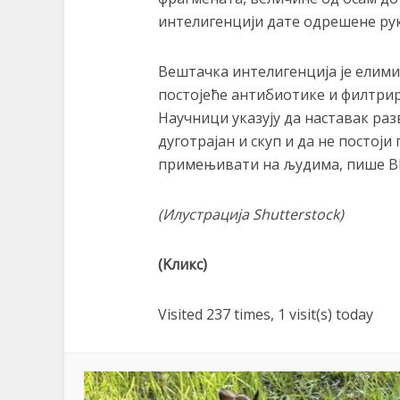
интелигенцији дате одрешене рук
Вештачка интелигенција је елими
постојеће антибиотике и филтрир
Научници указују да наставак ра
дуготрајан и скуп и да не постоји
примењивати на људима, пише B
(Илустрација
Shutterstock)
(Kликс)
Visited 237 times, 1 visit(s) today