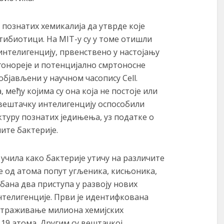
познатих хемикалија да утврде које
тибиотици. На МIТ-у су у томе отишли
нтелигенцију, првенствено у настојању
гонореје и потенцијално смртоносне
бјављени у научном часопису Cell.
 међу којима су она која не постоје или
 вештачку интелигенцију оспособили
уктуру познатих једињења, уз податке о
чите бактерије.
учила како бактерије утичу на различите
е од атома попут угљеника, кисњоника,
бана два приступа у развоју нових
телигенције. Први је идентифкована
ретраживање милиона хемијских
19 атома. Другим су вештачкој