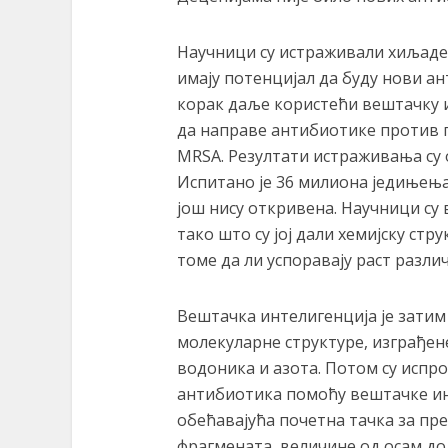
Научници су истраживали хиљаде 
имају потенцијал да буду нови ан
корак даље користећи вештачку и
да направе антибиотике против 
MRSA. Резултати истраживања су о
Испитано је 36 милиона једињења,
још нису откривена. Научници су
тако што су јој дали хемијску стр
томе да ли успоравају раст разли
Вештачка интелигенција је затим 
молекуларне структуре, изграђен
водоника и азота. Потом су испро
антибиотика помоћу вештачке ин
обећавајућа почетна тачка за п
фрагмената, величине од осам до 