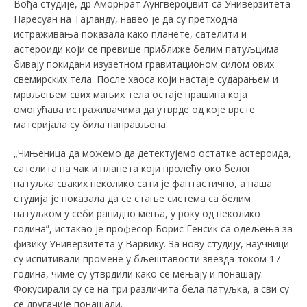
Вођа студије, др Аморнрат Аунгвероџвит са Универзитета
Наресуан на Тајланду, навео је да су претходна
истраживања показала како планете, сателити и
астероиди који се превише приближе белим патуљцима
бивају покидани изузетном гравитационом силом ових
свемирских тела. После хаоса који настаје сударањем и
мрвљењем свих мањих тела остаје прашина која
омогућава истраживачима да утврде од које врсте
материјала су била направљена.
„Чињеница да можемо да детектујемо остатке астероида,
сателита па чак и планета који пролећу око белог
патуљка сваких неколико сати је фантастично, а наша
студија је показала да се стање система са белим
патуљком у себи рапидно мења, у року од неколико
година”, истакао је професор Борис Генсик са одељења за
физику Универзитета у Варвику. За нову студију, научници
су испитивали промене у бљештавости звезда током 17
година, чиме су утврдили како се мењају и понашају.
Фокусирали су се на три различита бела патуљка, а сви су
се другачије понашали.