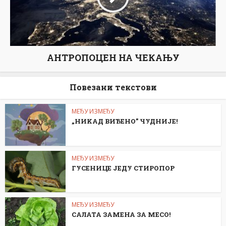
АНТРОПОЦЕН НА ЧЕКАЊУ
Повезани текстови
МЕЂУ ИЗМЕЂУ
„НИKАД ВИЂЕНО” ЧУДНИЈЕ!
МЕЂУ ИЗМЕЂУ
ГУСЕНИЦЕ ЈЕДУ СТИРОПОР
МЕЂУ ИЗМЕЂУ
САЛАТА ЗАМЕНА ЗА МЕСО!