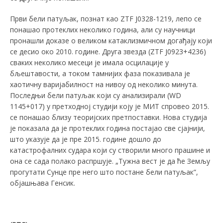
Први бели патуљак, познат као ZTF Ј0328-1219, лепо се
понашао протеклих неколико година, али су научници
пронашли доказе о великом катаклизмичном догађају који
се десио око 2010. године. Друга звезда (ZTF Ј0923+4236)
сваких неколико месеци је имала осцилације у
бљештавости, а током тамнијих фаза показивала је
хаотичну варијабилност на нивоу од неколико минута.
Последњи бели патуљак који су анализирали (WD
1145+017) у претходној студији коју је МИТ спровео 2015.
се понашао близу теоријских претпоставки. Нова студија
је показала да је протеклих година постајао све сјајнији,
што указује да је пре 2015. године дошло до
катастрофалних судара који су створили много прашине и
она се сада полако распршује. „Тужна вест је да ће Земљу
прогутати Сунце пре него што постане бели патуљак”,
објашњава Генсик.