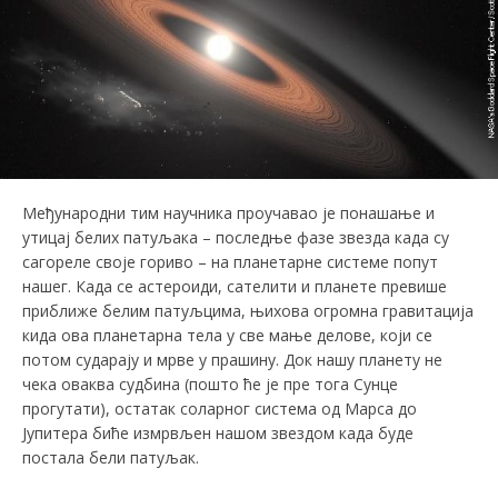
Међународни тим научника проучавао је понашање и
утицај белих патуљака – последње фазе звезда када су
сагореле своје гориво – на планетарне системе попут
нашег. Када се астероиди, сателити и планете превише
приближе белим патуљцима, њихова огромна гравитација
кида ова планетарна тела у све мање делове, који се
потом сударају и мрве у прашину. Док нашу планету не
чека оваква судбина (пошто ће је пре тога Сунце
прогутати), остатак соларног система од Марса до
Јупитера биће измрвљен нашом звездом када буде
постала бели патуљак.