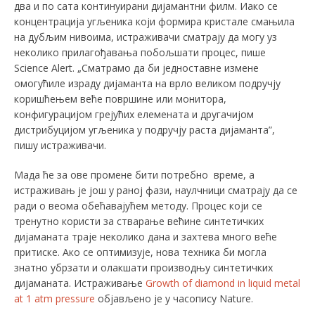
два и по сата континуирани дијамантни филм. Иако се
концентрација угљеника који формира кристале смањила
на дубљим нивоима, истраживачи сматрају да могу уз
неколико прилагођавања побољшати процес, пише
Science Alert. „Сматрамо да би једноставне измене
омогућиле израду дијаманта на врло великом подручју
коришћењем веће површине или монитора,
конфигурацијом грејућих елемената и другачијом
дистрибуцијом угљеника у подручју раста дијаманта”,
пишу истраживачи.
Мада ће за ове промене бити потребно време, а
истраживањ је још у раној фази, наулчници сматрају да се
ради о веома обећавајућем методу. Процес који се
тренутно користи за стварање већине синтетичких
дијаманата траје неколико дана и захтева много веће
притиске. Ако се оптимизује, нова техника би могла
знатно убрзати и олакшати производњу синтетичких
дијаманата. Истраживање
Growth of diamond in liquid metal
at 1 atm pressure
објављено је у часопису Nature.