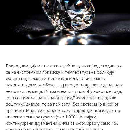
Природним дијамантима потребне су милијарде година да
се на екстремном притиску и температурама обликују
дубоко под земљом. Синтетички драгуљи се могу
начинити кудикамо брже, тај процес траје више дана, па и
неколико седмица. Истраживачи су помоћу новог метода,
која се темељи на мешавини текућих метала, израдили
вештачке дијаманте за пар сати, без екстремно високог
притиска. Мада се процес и даље спроводи под изузетно
високим температурама (око 1.000 Целзијуса),
континуирани дијамантни филм се формирао у само 150
минута на притиску од 1 атмосфере (стандардна