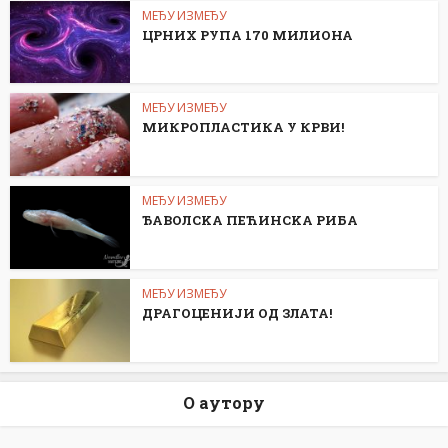
МЕЂУ ИЗМЕЂУ
ЦРНИХ РУПА 170 МИЛИОНА
МЕЂУ ИЗМЕЂУ
МИКРОПЛАСТИКА У КРВИ!
МЕЂУ ИЗМЕЂУ
ЂАВОЛСKА ПЕЋИНСKА РИБА
МЕЂУ ИЗМЕЂУ
ДРАГОЦЕНИЈИ ОД ЗЛАТА!
О аутору