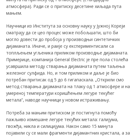
атмосфера). Ради се о притиску десетине хиљада пута
мањем.
Научници из Института за основну науку у Јужној Kореји
сматрају да се цео процес може побољшати, што би
могло довести до пробоја у производњи синтетичких
дијаманата. Иначе, и раије су експериментисали са
топлљењем угљеника приликом производње дијаманата.
Примерице, компанија General Electric је пре пола столећа
усавршила методу стварања дијаманата путем таљења
железног сулфида. Но, и том приликом и даље је био
потребан притисак од 5 до 6 гигапаскала. „Открили смо
метод стварања дијаманата на тлаку од 1 атмосфере и на
умереној температури коришћењем легуре текућег
метала”, наводе научници у новом истраживању.
Потреба за мањим притиском је постигнута помоћу
пажљиво измешане легуре текућих метала: галијума,
гвожђа, никла и силицијума. Након само 15 минута
појавили су се мали фрагменти дијамантних кристала, а за