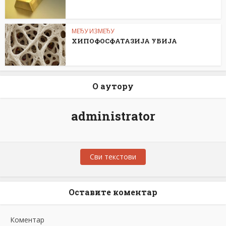
МЕЂУ ИЗМЕЂУ
ХИПОФОСФАТАЗИЈА УБИЈА
О аутору
administrator
Сви текстови
Оставите коментар
Коментар