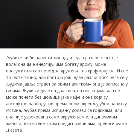
Љубитељи ће навести хиљаду и један разлог зашто је
воле: она даје енергију, има богату арому, може
послужити и као повод за дружење, на крају крајева. И све
то јесте тачно, али постоји још један разлог због чега се у
људима јавља страст за овим напитком– она је записана у
генима. Људи се деле на два типа: на оне којима дан не
може почети без шољице јаке кафе и оне који су
апсолутно равнодушни према овом окрепљујућем напитку.
Истина, љубав према испијању долази са годинама, али
она није узрокована само окружењем или динамиком
живота, већ и генетским предиспозицијама, преноси рускa
„Газета”.