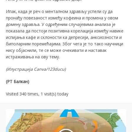
Ипак, када је реч о менталном здрављу успели су да
пронађу повезаност између кофеина и промена у овом
домену здравља. У одређеним случајевима анализа је
показала да постоји позитивна корелација између навике
испијања кафе и склоности ка депресији, анксиозности и
биполарним поремећајима. Због чега је то тако научници
нису објаснили, те се може очекивати и наставак
истраживања на ову тему.
(
Илустрација
Canva/123ducu)
(РТ Балкан)
Visited 340 times, 1 visit(s) today