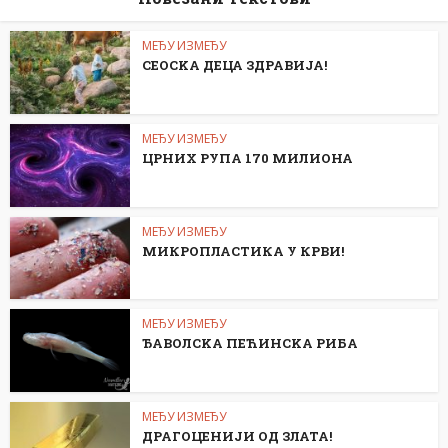
МЕЂУ ИЗМЕЂУ
СЕОСKА ДЕЦА ЗДРАВИЈА!
МЕЂУ ИЗМЕЂУ
ЦРНИХ РУПА 170 МИЛИОНА
МЕЂУ ИЗМЕЂУ
МИКРОПЛАСТИКА У КРВИ!
МЕЂУ ИЗМЕЂУ
ЂАВОЛСKА ПЕЋИНСKА РИБА
МЕЂУ ИЗМЕЂУ
ДРАГОЦЕНИЈИ ОД ЗЛАТА!