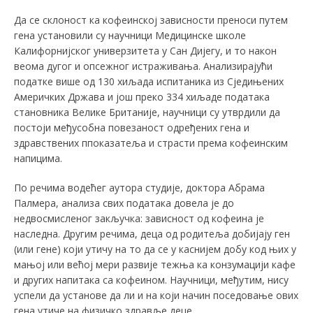
Да се склоност ка кофеинској зависности преноси путем
гена установили су научници Медицинске школе
Калифорнијског универзитета у Сан Дијегу, и то након
веома дугог и опсежног истраживања. Анализирајући
податке више од 130 хиљада испитаника из Сједињених
Америчких Држава и још преко 334 хиљаде података
становника Велике Британије, научници су утврдили да
постоји међусобна повезаност одређених гена и
здравствених ппоказатеља и страсти према кофеинским
напицима.
По речима водећег аутора студије, доктора Абрама
Палмера, анализа свих података довела је до
недвосмисленог закључка: зависност од кофеина је
наследна. Другим речима, деца од родитеља добијају ген
(или гене) који утичу на то да се у каснијем добу код њих у
мањој или већој мери развије тежња ка конзумацији кафе
и других напитака са кофеином. Научници, међутим, нису
успели да установе да ли и на који начин поседовање ових
гена утиче на физичко здравље деце.