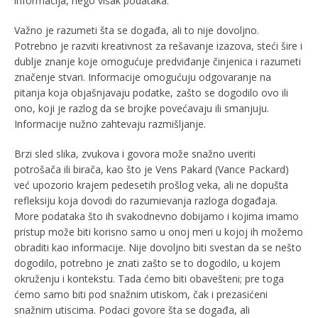
informacija, nego višak podataka.
Važno je razumeti šta se događa, ali to nije dovoljno.
Potrebno je razviti kreativnost za rešavanje izazova, steći šire i
dublje znanje koje omogućuje predviđanje činjenica i razumeti
značenje stvari. Informacije omogućuju odgovaranje na
pitanja koja objašnjavaju podatke, zašto se dogodilo ovo ili
ono, koji je razlog da se brojke povećavaju ili smanjuju.
Informacije nužno zahtevaju razmišljanje.
Brzi sled slika, zvukova i govora može snažno uveriti
potrošača ili birača, kao što je Vens Pakard (Vance Packard)
već upozorio krajem pedesetih prošlog veka, ali ne dopušta
refleksiju koja dovodi do razumievanja razloga događaja.
More podataka što ih svakodnevno dobijamo i kojima imamo
pristup može biti korisno samo u onoj meri u kojoj ih možemo
obraditi kao informacije. Nije dovoljno biti svestan da se nešto
dogodilo, potrebno je znati zašto se to dogodilo, u kojem
okruženju i kontekstu. Tada ćemo biti obavešteni; pre toga
ćemo samo biti pod snažnim utiskom, čak i prezasićeni
snažnim utiscima. Podaci govore šta se događa, ali