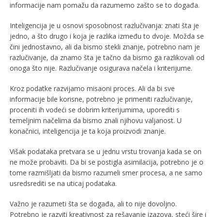
informacije nam pomažu da razumemo zašto se to događa.
Inteligencija je u osnovi sposobnost razlučivanja: znati šta je
jedno, a što drugo i koja je razlika između to dvoje. Možda se
čini jednostavno, ali da bismo stekli znanje, potrebno nam je
razlučivanje, da znamo šta je tačno da bismo ga razlikovali od
onoga što nije. Razlučivanje osigurava načela i kriterijume.
Kroz podatke razvijamo misaoni proces. Ali da bi sve
informacije bile korisne, potrebno je primeniti razlučivanje,
proceniti ih vodeći se dobrim kriterijumima, uporediti s
temeljnim načelima da bismo znali njihovu valjanost. U
konačnici, inteligencija je ta koja proizvodi znanje.
Višak podataka pretvara se u jednu vrstu trovanja kada se on
ne može probaviti. Da bi se postigla asimilacija, potrebno je o
tome razmišljati da bismo razumeli smer procesa, a ne samo
usredsrediti se na uticaj podataka.
Važno je razumeti šta se događa, ali to nije dovoljno.
Potrebno je razviti kreativnost za rešavanje izazova, steći šire i