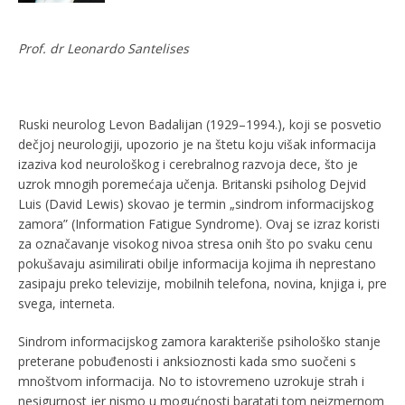
Prof. dr Leonardo Santelises
Ruski neurolog Levon Badalijan (1929–1994.), koji se posvetio
dečjoj neurologiji, upozorio je na štetu koju višak informacija
izaziva kod neurološkog i cerebralnog razvoja dece, što je
uzrok mnogih poremećaja učenja. Britanski psiholog Dejvid
Luis (David Lewis) skovao je termin „sindrom informacijskog
zamora” (Information Fatigue Syndrome). Ovaj se izraz koristi
za označavanje visokog nivoa stresa onih što po svaku cenu
pokušavaju asimilirati obilje informacija kojima ih neprestano
zasipaju preko televizije, mobilnih telefona, novina, knjiga i, pre
svega, interneta.
Sindrom informacijskog zamora karakteriše psihološko stanje
preterane pobuđenosti i anksioznosti kada smo suočeni s
mnoštvom informacija. No to istovremeno uzrokuje strah i
nesigurnost jer nismo u mogućnosti baratati tom neizmernom