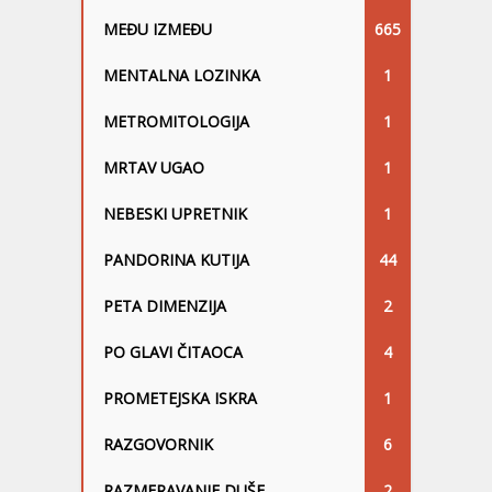
MEĐU IZMEĐU
665
MENTALNA LOZINKA
1
METROMITOLOGIJA
1
MRTAV UGAO
1
NEBESKI UPRETNIK
1
PANDORINA KUTIJA
44
PETA DIMENZIJA
2
PO GLAVI ČITAOCA
4
PROMETEJSKA ISKRA
1
RAZGOVORNIK
6
RAZMERAVANJE DUŠE
2