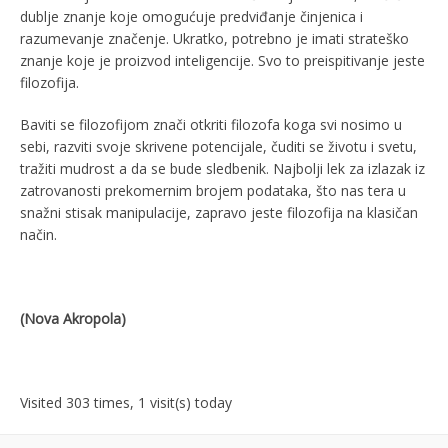
dublje znanje koje omogućuje predviđanje činjenica i
razumevanje značenje. Ukratko, potrebno je imati strateško
znanje koje je proizvod inteligencije. Svo to preispitivanje jeste
filozofija.
Baviti se filozofijom znači otkriti filozofa koga svi nosimo u
sebi, razviti svoje skrivene potencijale, čuditi se životu i svetu,
tražiti mudrost a da se bude sledbenik. Najbolji lek za izlazak iz
zatrovanosti prekomernim brojem podataka, što nas tera u
snažni stisak manipulacije, zapravo jeste filozofija na klasičan
način.
(Nova Akropola)
Visited 303 times, 1 visit(s) today