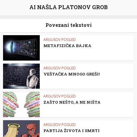
AI NAŠLA PLATONOV GROB
Povezani tekstovi
ARGUSOV POGLED
METAFIZIČKA BAJKA
ARGUSOV POGLED
VEŠTAČKA MNOGO GREŠI!
ARGUSOV POGLED
ZAŠTO NEŠTO, A NE NIŠTA
ARGUSOV POGLED
PARTIJA ŽIVOTA I SMRTI