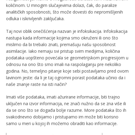
količinom. U mnogim slučajevima dolazi, čak, do paralize
analitičkih sposobnosti, što može dovesti do nepromišljenih
odluka i iskrivljenih zaključaka.
Taj novi oblik onečišćenja nazvan je infoksikacija. Infoksikacija
nastupa kada informacije kojima smo okruženi ili ono što
mislimo da bi trebalo znati, premašuju našu sposobnost
asimilacije. Iako nemaju svi pristup svim medijima, količina
podataka uopšteno povećala se geometrijskom progresijom u
odnosu na ono što smo imali na raspolaganju pre nekoliko
godina. No, temeljno pitanje koje sebi postavljamo pred ovom
lavinom jeste: da li je taj ogromni porast podataka učinio da i
naše znanje raste na isti način?
Imati više podataka, imati ažurirane informacije, biti trajno
uključen na izvor informacija, ne znači nužno da se zna više ili
da se ono što se događa bolje razume. More podataka što ih
svakodnevno dobijamo i pristupamo im može biti korisno
samo u meri u kojoj ih možemo obraditi kao informacije.