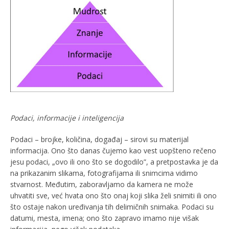
Podaci, informacije i inteligencija
Podaci – brojke, količina, događaj – sirovi su materijal
informacija. Ono što danas čujemo kao vest uopšteno rečeno
jesu podaci, „ovo ili ono što se dogodilo”, a pretpostavka je da
na prikazanim slikama, fotografijama ili snimcima vidimo
stvarnost. Međutim, zaboravljamo da kamera ne može
uhvatiti sve, već hvata ono što onaj koji slika želi snimiti ili ono
što ostaje nakon uređivanja tih delimičnih snimaka. Podaci su
datumi, mesta, imena; ono što zapravo imamo nije višak