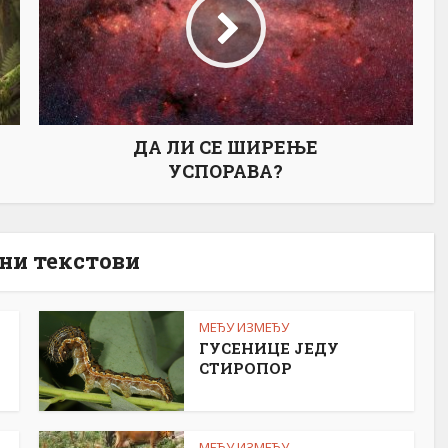
ДА ЛИ СЕ ШИРЕЊЕ
УСПОРАВА?
ни текстови
МЕЂУ ИЗМЕЂУ
ГУСЕНИЦЕ ЈЕДУ
СТИРОПОР
МЕЂУ ИЗМЕЂУ