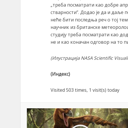
„треба посматрати као добре апр
стварности”. Додао је да и даље 
неће бити последња реч о тој тем
научник из британске метеоролошк
студију треба посматрати као дод
не и као коначан одговор на то п
(Илустрација
NASA Scientific Visua
(Индекс)
Visited 503 times, 1 visit(s) today