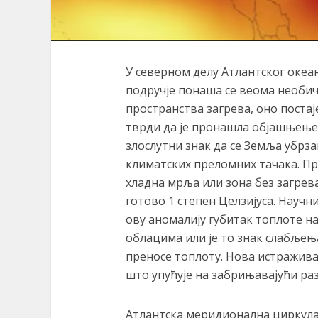
У северном делу Атлантског океан
подручје понаша се веома необич
пространства загрева, оно постај
тврди да је пронашла објашњење 
злослутни знак да се Земља убрза
климатских преломних тачака. Пр
хладна мрља или зона без загрева
готово 1 степен Целзијуса. Научн
ову аномалију губитак топлоте н
облацима или је то знак слабљења
преносе топлоту. Нова истраживањ
што упућује на забрињавајући раз
Атлантска меридионална циркул