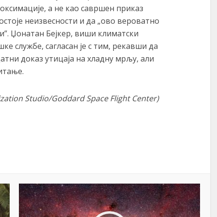
оксимације, а не као савршен приказ
постоје неизвесности и да „ово вероватно
и”. Џонатан Бејкер, виши климатски
е службе, сагласан је с тим, рекавши да
атни доказ утицаја на хладну мрљу, али
итање.
lization Studio/Goddard Space Flight Center)