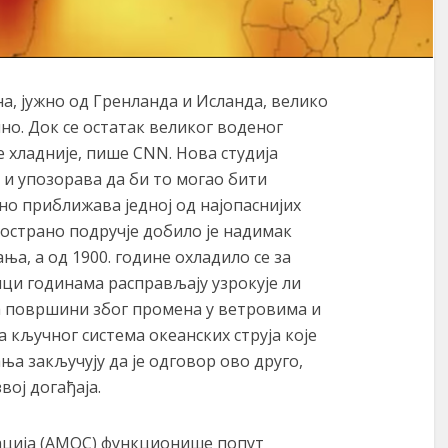
а, јужно од Гренланда и Исланда, велико
но. Док се остатак великог воденог
е хладније, пише CNN. Нова студија
и упозорава да би то могао бити
но приближава једној од најопаснијих
острано подручје добило је надимак
ња, а од 1900. године охладило се за
ици годинама расправљају узрокује ли
а површини због промена у ветровима и
 кључног система океанских струја које
а закључују да је одговор ово друго,
вој догађаја.
ација (АМОC) функционише попут