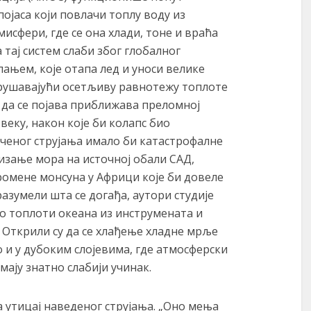
ојаса који повлачи топлу воду из
мисфери, где се она хлади, тоне и враћа
а тај систем слаби због глобалног
ањем, које отапа лед и уноси велике
арушавајући осетљиву равнотежу топлоте
 да се појава приближава преломној
веку, након које би колапс био
ченог струјања имало би катастрофалне
изање мора на источној обали САД,
омене монсуна у Африци које би довеле
разумели шта се догађа, аутори студије
о топлоти океана из инструмената и
 Открили су да се хлађење хладне мрље
 и у дубоким слојевима, где атмосферски
мају знатно слабији учинак.
а утицај наведеног струјања. „Оно мења