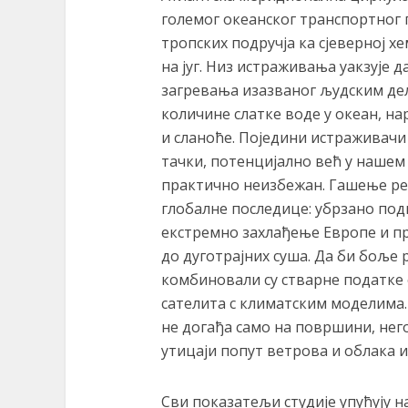
големог океанског транспортног п
тропских подручја ка сјеверној хе
на југ. Низ истраживања уакзује д
загревања изазваног људским дел
количине слатке воде у океан, н
и сланоће. Поједини истраживачи
тачки, потенцијално већ у нашем 
практично неизбежан. Гашење ре
глобалне последице: убрзано под
екстремно захлађење Европе и пр
до дуготрајних суша. Да би боље 
комбиновали су стварне податке 
сателита с климатским моделима.
не догађа само на површини, него
утицаји попут ветрова и облака и
Сви показатељи студије упућују н