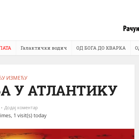
ЛАТА
Галактички водич
ОД БОГА ДО КВАРКА
О
ЂУ ИЗМЕЂУ
А У АТЛАНТИKУ
Додај коментар
imes, 1 visit(s) today