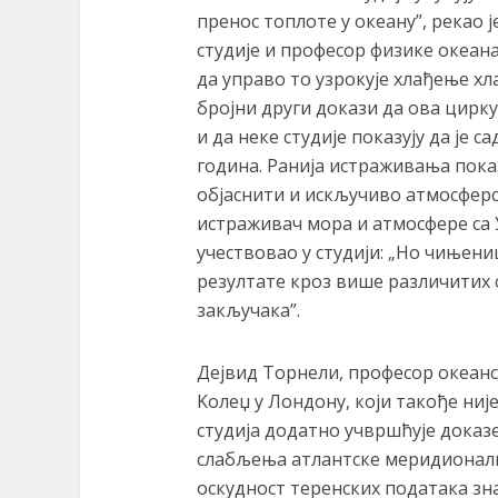
пренос топлоте у океану”, рекао 
студије и професор физике океана
да управо то узрокује хлађење хл
бројни други докази да ова цирк
и да неке студије показују да је с
година. Ранија истраживања показ
објаснити и искључиво атмосферск
истраживач мора и атмосфере са У
учествовао у студији: „Но чињени
резултате кроз више различитих 
закључака”.
Дејвид Торнели, професор океанс
Kолеџ у Лондону, који такође ниј
студија додатно учвршћује доказ
слабљења атлантске меридионалне
оскудност теренских података зна