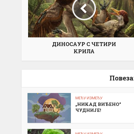
ДИНОСАУР С ЧЕТИРИ
KРИЛА
Повеза
МЕЂУ ИЗМЕЂУ
„НИKАД ВИЂЕНО”
ЧУДНИЈЕ!
МЕЂУ ИЗМЕЂУ