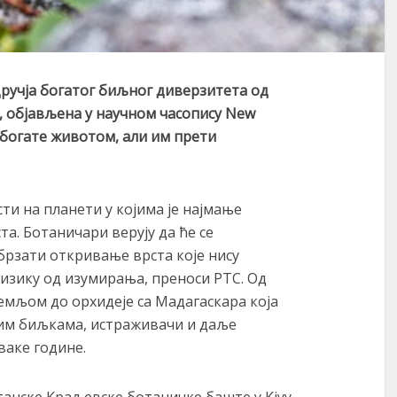
друч
ја
богатог биљног диверзитета од
, објављена у
науч
ном часопису New
богате животом, али им прети
сти на планети у којима је најмање
а. Ботаничари верују да ће се
брзати откривање врста које нису
ризику од изумирања, преноси РТС. Од
земљом до орхидеје са Мадагаскара која
гим биљкама, истраживачи и даље
ваке године.