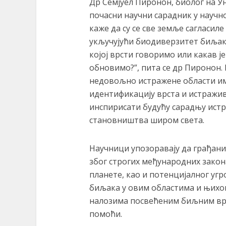
Др Семјуел Пиронон, биолог на 
почасни научни сарадник у научно
каже да су се све земље сагласил
укључујући биодиверзитет биљака
којој врсти говоримо или какав ј
обновимо?”, пита се др Пиронон.
недовољно истражене области им
идентификацију врста и истражив
инспирисати будућу сарадњу истр
становништва широм света.
Научници упозоравају да грађани 
због строгих међународних зако
планете, као и потенцијалног уг
биљака у овим областима и њихо
налозима посвећеним биљним врс
помоћи.