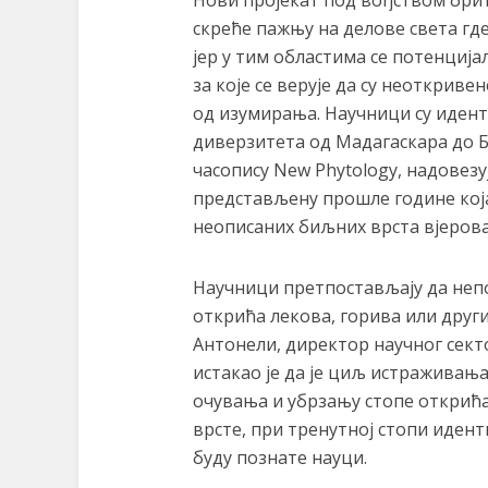
Нови пројекат под вођством брит
скреће пажњу на делове света гд
јер у тим областима се потенција
за које се верује да су неоткриве
од изумирања. Научници су иден
диверзитета од Мадагаскара до Б
часопису New Phytology, надовезуј
представљену прошле године која
неописаних биљних врста вјерова
Научници претпостављају да непо
открића лекова, горива или друг
Антонели, директор научног секто
истакао је да је циљ истраживањ
очувања и убрзању стопе открића
врсте, при тренутној стопи иден
буду познате науци.