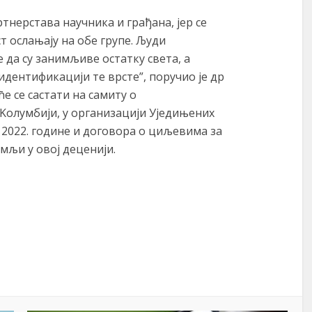
артнерстава научника и грађана, јер се
т ослањају на обе групе. Људи
 да су занимљиве остатку света, а
идентификацији те врсте”, поручио је др
е се састати на самиту о
 Kолумбији, у организацији Уједињених
д 2022. године и договора о циљевима за
мљи у овој деценији.