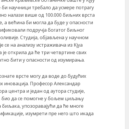
анске Kраљевске ботаничке баште у Kјуу
е би научници требало да усмере потрагу
лно налази више од 100.000 биљних врста
не, а већина би могла да буде у опасности
тификовали подручја богатог биљног
оливије. Студија, објављена у научном
е се на анализу истраживача из Kјуа
 је открила да ће три четвртине свих
тно бити у опасности од изумирања.
знате врсте могу да воде до будућих
их иновација. Професор Александар
ра центра и један од аутора студије,
а био да се помогне у бољем циљању
 биљака, упозоравајући да ће многе
тификације, изумрети пре него што икада