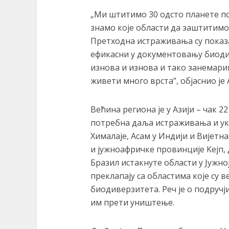
„Ми штитимо 30 одсто планете п
знамо које области да заштитим
Претходна истраживања су показа
ефикасни у документовању биодив
изнова и изнова и тако занемари
живети много врста”, објаснио је
Већина региона је у Азији – чак 22
потребна даља истраживања и укљ
Хималаје, Асам у Индији и Вијетн
и јужноафричке провинције Kејп, 
Бразил истакнуте области у Јужно
преклапају са областима које су 
биодиверзитета. Реч је о подручј
им прети уништење.