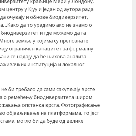
Универзитету краљице Мери у Лондону,
м центру у Kјуу и један од аутора рада
е да очувају и обнове биодиверзитет,
. „Kако да то урадимо ако не знамо о
е биодиверзитет и где можемо да га
 Многе земље у којима су препознате
ају ограничен капацитет за формалну
ачи се надају да ће њихова анализа
аживачких институција и локалног
не би требало да сами сакупљају врсте
на о ремећењу биодиверзитета широм
рожавања опстанка врста. Фотографисање
во објављивање на платформама, то јест
тама, могло би да буде од велике