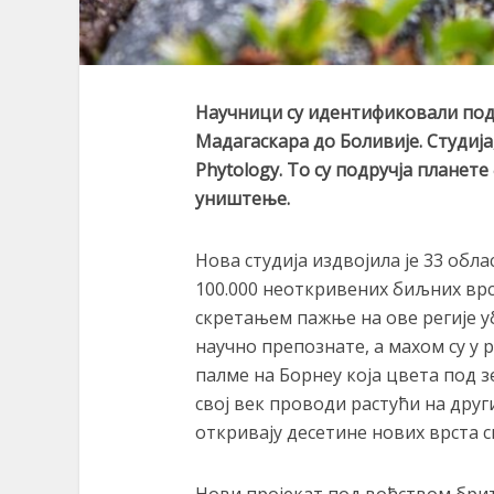
Научници су идентификовали по
Мадагаскара до Боливије.
Студија
Phytology
. То су подручја
планете 
уништење.
Нова студија издвојила је 33 обла
100.000 неоткривених биљних врст
скретањем пажње на ове регије у
научно препознате, а махом су у 
палме на Борнеу која цвета под 
свој век проводи растући на дру
откривају десетине нових врста с