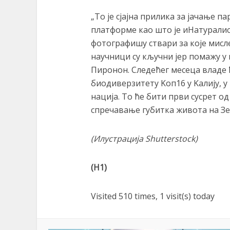
„То је сјајна прилика за јачање п
платформе као што је иНатуралис
фотографишу ствари за које мисле
научници су кључни јер помажу у 
Пиронон. Следећег месеца владе ћ
биодиверзитету Kоп16 у Kалију, у
нација. То ће бити први сусрет о
спречавање губитка живота на Зе
(
Илустрација
Shutterstock)
(Н1)
Visited 510 times, 1 visit(s) today