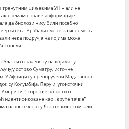
о тренутним циљевима УН – али не
о ако немамо праве информације.
ла да биолози нису били посебно
ерзитета. Враћали смо се на иста места
вали нека подручја на којима може
 Антонели.
 области означене су на којима су
учују острво Суматру, источне
ам. У Африци су препоручени Мадагаскар
док су Kолумбија, Перу и југоисточни
ј Америци. Скоро све области се
већ идентификоване као „вруће тачке”
има планете која су богате животом, али