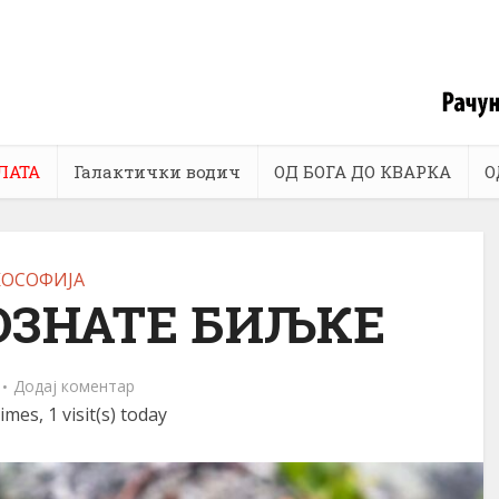
ЛАТА
Галактички водич
ОД БОГА ДО КВАРКА
О
КОСОФИЈА
ОЗНАТЕ БИЉКЕ
Додај коментар
imes, 1 visit(s) today