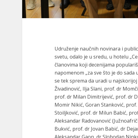
Udruženje naučnih novinara i publici
svetu, odalo je u sredu, u hotelu „C
članovima koji decenijama populariš
napomenom „za sve što je do sada u
se tek sprema da uradi u najskorijoj
Živadinović, Ilja Slani, prof. dr Mom
prof. dr Milan Dimitrijević, prof. dr
Momir Nikić, Goran Stanković, prof. 
Stoiljković, prof. dr Milun Babić, pr
Aleksandar Radovanović (Južnoafričk
Bukvić, prof. dr Jovan Babić, dr Deja
Aleksandar Gaon, dr Slobodan Ninkovi