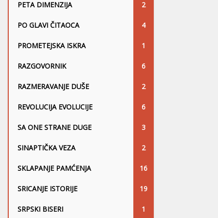
PETA DIMENZIJA
2
PO GLAVI ČITAOCA
4
PROMETEJSKA ISKRA
1
RAZGOVORNIK
6
RAZMERAVANJE DUŠE
2
REVOLUCIJA EVOLUCIJE
6
SA ONE STRANE DUGE
3
SINAPTIČKA VEZA
2
SKLAPANJE PAMĆENJA
16
SRICANJE ISTORIJE
19
SRPSKI BISERI
1