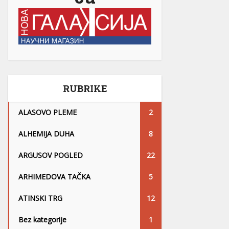
RUBRIKE
ALASOVO PLEME
2
ALHEMIJA DUHA
8
ARGUSOV POGLED
22
ARHIMEDOVA TAČKA
5
ATINSKI TRG
12
Bez kategorije
1