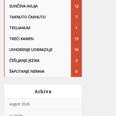
SUNČEVA AVLIJA
12
TAKNUTO ĆAKNUTO
7
TESLIANUM
1
TREĆI KAMEN
15
USHOĐENJE UOBRAZILJE
10
ČEŠLJANJE JEZIKA
3
ŠAPUTANJE NERAVA
6
Arhiva
avgust 2026
jul 2026