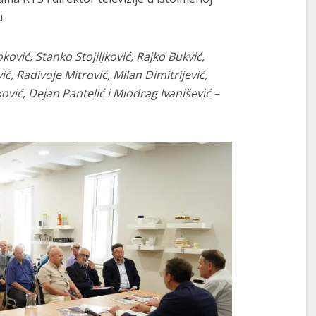
.
ović, Stanko Stojiljković, Rajko Bukvić,
, Radivoje Mitrović, Milan Dimitrijević,
ović, Dejan Pantelić i Miodrag Ivanišević –