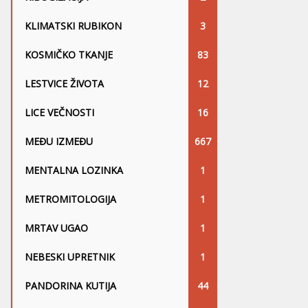
KLIMATSKI RUBIKON
3
KOSMIČKO TKANJE
83
LESTVICE ŽIVOTA
12
LICE VEČNOSTI
16
MEĐU IZMEĐU
667
MENTALNA LOZINKA
1
METROMITOLOGIJA
1
MRTAV UGAO
1
NEBESKI UPRETNIK
1
PANDORINA KUTIJA
44