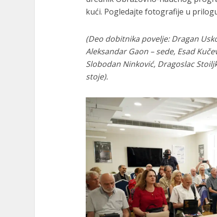
kući. Pogledajte fotografije u prilogu
(Deo dobitnika povelje: Dragan Uskok
Aleksandar Gaon – sede, Esad Kučević
Slobodan Ninković, Dragoslac Stoiljk
stoje).