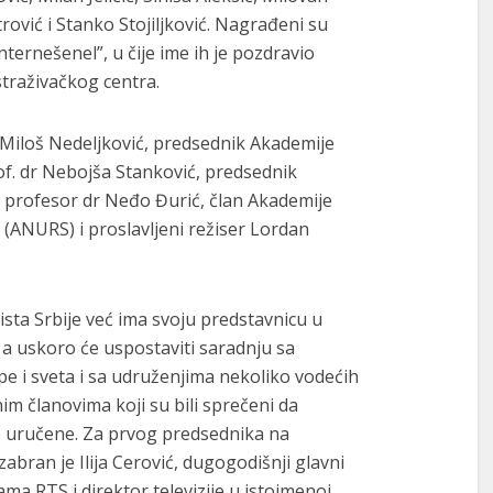
trović i Stanko Stojiljković. Nagrađeni su
nternešenel”, u čije ime ih je pozdravio
straživačkog centra.
r Miloš Nedeljković, predsednik Akademije
of. dr Nebojša Stanković, predsednik
, profesor dr Neđo Đurić, član Akademije
(ANURS) i proslavljeni režiser Lordan
sta Srbije već ima svoju predstavnicu u
a uskoro će uspostaviti saradnju sa
e i sveta i sa udruženjima nekoliko vodećih
nim članovima koji su bili sprečeni da
o uručene. Za prvog predsednika na
abran je Ilija Cerović, dugogodišnji glavni
 RTS i direktor televizije u istoimenoj