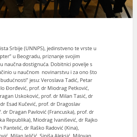
sta Srbije (UNNPS), jedinstveno te vrste u
epter” u Beogradu, priznanje svojim
u naučna dostignuća. Dobitnici povelje s
činio u naučnom novinarstvu i za ono što
 budućnosti” jesu: Veroslava Tadić, Petar
čilo Đorđević, prof. dr Miodrag Petković,
 Dragan Uskoković, prof. dr Milan Tasić, dr
dr Esad Kučević, prof. dr Dragoslav
of. dr Dragan Pavlović (Francuska), prof. dr
a Republika), Miodrag Ivanišević, dr Rajko
n Pantelić, dr Raško Radović (Kina),
ć, Milan Jeličić, Siniša Aleksić, Milovan