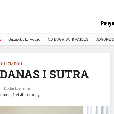
A
Galaktički vodič
OD BOGA DO KVARKA
ODGONET
ĐU IZMEĐU
 DANAS I SUTRA
Dodaj komentar
times, 1 visit(s) today