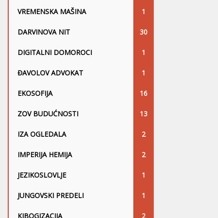
VREMENSKA MAŠINA
1
DARVINOVA NIT
30
DIGITALNI DOMOROCI
1
ĐAVOLOV ADVOKAT
1
EKOSOFIJA
16
ZOV BUDUĆNOSTI
13
IZA OGLEDALA
2
IMPERIJA HEMIJA
2
JEZIKOSLOVLJE
1
JUNGOVSKI PREDELI
1
KIBOGIZACIJA
2