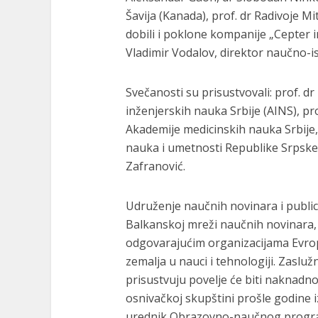
Šavija (Kanada), prof. dr Radivoje Mi
dobili i poklone kompanije „Cepter i
Vladimir Vodalov, direktor naučno-i
Svečanosti su prisustvovali: prof. d
inženjerskih nauka Srbije (AINS), pr
Akademije medicinskih nauka Srbije
nauka i umetnosti Republike Srpske 
Zafranović.
Udruženje naučnih novinara i publici
Balkanskoj mreži naučnih novinara, 
odgovarajućim organizacijama Evrop
zemalja u nauci i tehnologiji. Zasluž
prisustvuju povelje će biti naknadn
osnivačkoj skupštini prošle godine iz
urednik Obrazovno-naučnog programa